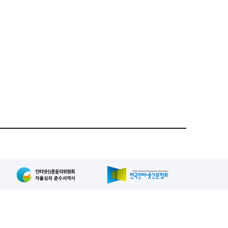
집인: 사장/양규현
패밀리사이트