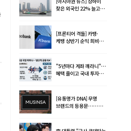
[아시아권 뉴스] 상하이
찾은 외국인 22% 늘고
국
중국 자동차 수출 509만대
[프론티어 격돌] 카뱅·
케뱅 상반기 순익 희비…
플랫폼·개인사업자
금융으로 성장 기반 확대
"5년마다 계좌 깨라니"…
혜택 줄이고 국내 투자로
묶은 ISA 개편 논란
[유통명가 DNA] 무명
브랜드의 등용문……
무신사의 20년 플랫폼
혁명
李 대통령 "군사 쿠데타는