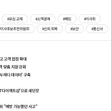
#유심 교체
#소액결제
#해킹
#이사회
#이사후보추천위원회
#신뢰 회복
#보안
#통신사
고 고객 접점 확대
객 맞춤 지원 강화
AI 레디 데이터' 구축
'KT다이렉트샵'으로 새단장
위 "예방 가능했던 사고"