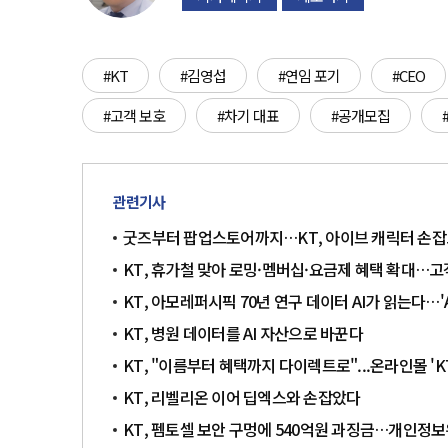
#KT
#김영섭
#연임 포기
#CEO
#고객 보호
#차기 대표
#공개모집
관련기사
굿즈부터 팝업스토어까지…KT, 아이브 캐릭터 손잡
KT, 휴가철 맞아 로밍·멤버십·요금제 혜택 확대…고
KT, 아모레퍼시픽 70년 연구 데이터 AI가 읽는다…'
KT, 병원 데이터를 AI 자산으로 바꾼다
KT, "이름부터 혜택까지 다이렉트로"...온라인몰 
KT, 리벨리온 이어 딥엑스와 손잡았다
KT, 펨토셀 보안 구멍에 540억원 과징금…개인정보