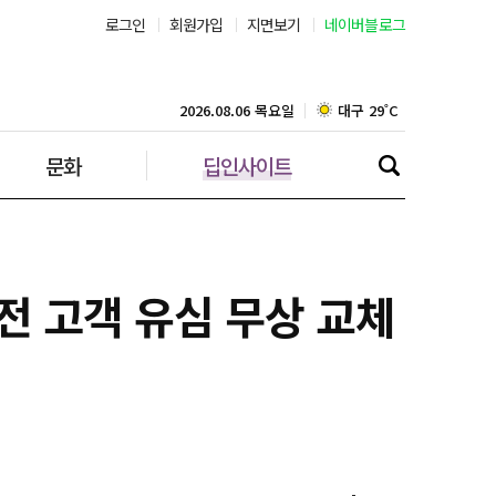
로그인
회원가입
지면보기
네이버블로그
부산 28˚C
대구 29˚C
2026.08.06 목요일
문화
딥인사이트
인천 29˚C
광주 29˚C
대전 30˚C
…전 고객 유심 무상 교체
울산 29˚C
강릉 29˚C
제주 29˚C