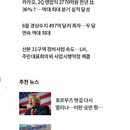
카카오, 2Q 영업익 2770억원 전년 比
36%↑…역대 최대 분기 실적 달성
6월 경상수지 497억 달러 흑자…두 달
연속 역대 최대
산본 11구역 정비사업 속도…LH,
주민대표회의와 사업시행약정 체결
에
추천 뉴스
동
호르무즈 뱃길 다시
열리나…이란·오만 항로
합의
겠