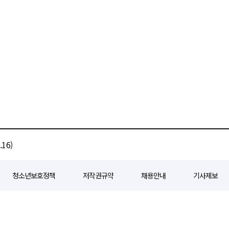
16)
청소년보호정책
저작권규약
채용안내
기사제보
80
등록일자 : 2018년 07월 04일
제호 : e경제일보
발행인: 회장/곽영길
편