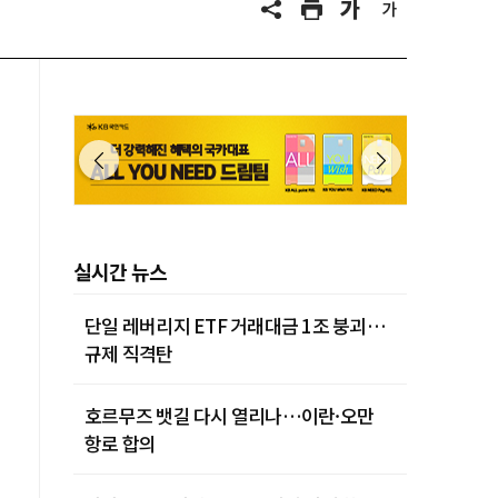
실시간 뉴스
단일 레버리지 ETF 거래대금 1조 붕괴…
규제 직격탄
호르무즈 뱃길 다시 열리나…이란·오만
항로 합의