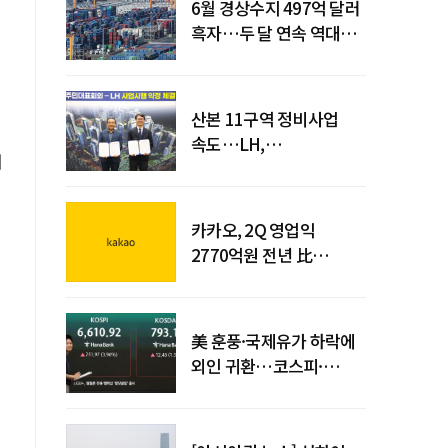
6월 경상수지 497억 달러
흑자…두 달 연속 역대
최대
산본 11구역 정비사업
속도…LH,
해
주민대표회의와
사업시행약정 체결
카카오, 2Q 영업익
2770억원 전년 比
36%↑…역대 최대 분기
실적 달성
美 훈풍·국제유가 하락에
외인 귀환…코스피·
코스닥 동반 상승