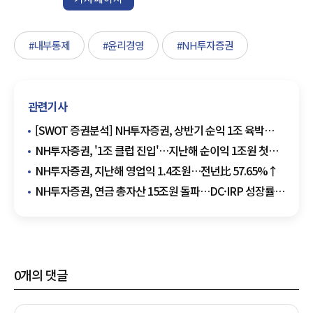
#내부통제
#윤리경영
#NH투자증권
관련기사
[SWOT 증권분석] NH투자증권, 상반기 순익 1조 육박
'사상 최대'…신사업 다각화로 입지 강화
NH투자증권, '1조 클럽 진입'…지난해 순이익 1조원 첫
돌파
NH투자증권, 지난해 영업익 1.4조원…전년比 57.65%↑
NH투자증권, 연금 총자산 15조원 돌파…DC·IRP 성장률
42%
0
개의 댓글