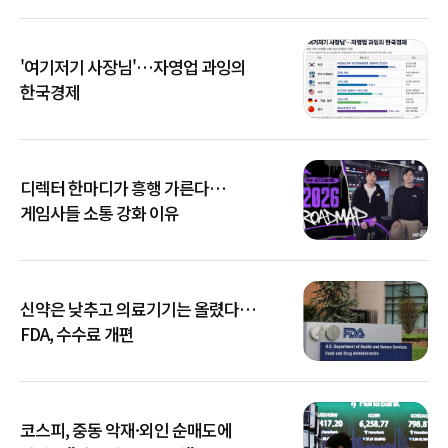
'여기저기 사장님'…자영업 과잉의
한국경제
디렉터 한마디가 흥행 가른다…
게임사들 소통 강화 이유
신약은 낮추고 의료기기는 올렸다…
FDA, 수수료 개편
코스피, 중동 악재·외인 순매도에