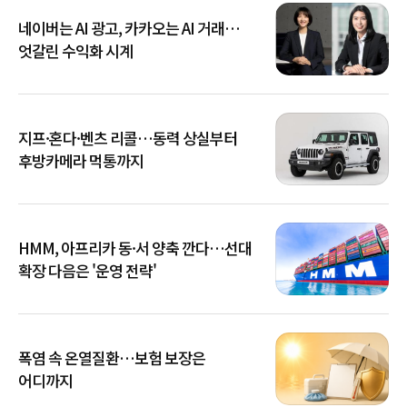
네이버는 AI 광고, 카카오는 AI 거래…
엇갈린 수익화 시계
지프·혼다·벤츠 리콜…동력 상실부터
후방카메라 먹통까지
HMM, 아프리카 동·서 양축 깐다…선대
확장 다음은 '운영 전략'
폭염 속 온열질환…보험 보장은
어디까지