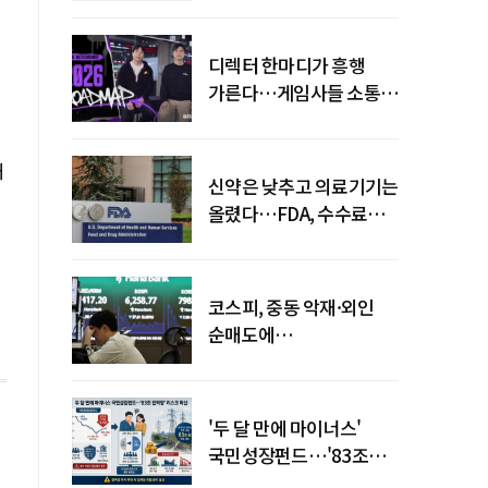
디렉터 한마디가 흥행
가른다…게임사들 소통
강화 이유
대
신약은 낮추고 의료기기는
올렸다…FDA, 수수료
개편
코스피, 중동 악재·외인
순매도에
하락…"하이닉스 또
급락"
'두 달 만에 마이너스'
국민성장펀드…'83조
전력망' 리스크 확산