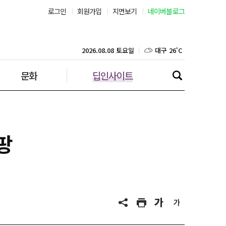
로그인
회원가입
지면보기
네이버블로그
대구 26˚C
2026.08.08 토요일
인천 26˚C
문화
딥인사이트
광주 28˚C
대전 27˚C
울산 26˚C
팡
강릉 21˚C
제주 29˚C