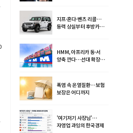
엇갈린 수익화 시계
모
지프·혼다·벤츠 리콜…
동력 상실부터 후방카메라
먹통까지
0
HMM, 아프리카 동·서
양축 깐다…선대 확장
다음은 '운영 전략'
폭염 속 온열질환…보험
보장은 어디까지
'여기저기 사장님'…
는
자영업 과잉의 한국경제