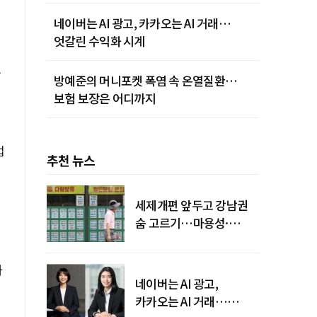
네이버는 AI 광고, 카카오는 AI 거래…
엇갈린 수익화 시계
주
방예준의 머니포켓 폭염 속 온열질환…
보험 보장은 어디까지
업
추천 뉴스
세제개편 앞두고 강남권
숨 고르기…마용성·
강북은 상승세 지속
화
네이버는 AI 광고,
카카오는 AI 거래…