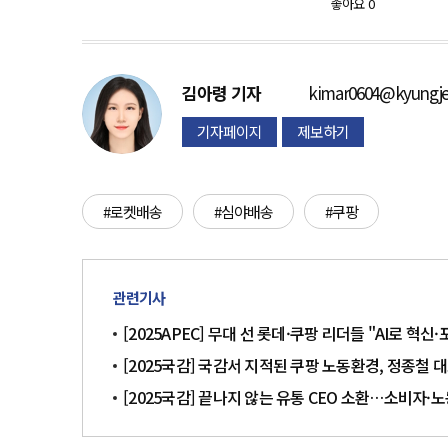
좋아요
0
김아령
기자
kimar0604@kyungje
기자페이지
제보하기
#로켓배송
#심야배송
#쿠팡
관련기사
[2025APEC] 무대 선 롯데·쿠팡 리더들 "AI로 
[2025국감] 국감서 지적된 쿠팡 노동환경, 정종철 
[2025국감] 끝나지 않는 유통 CEO 소환…소비자·