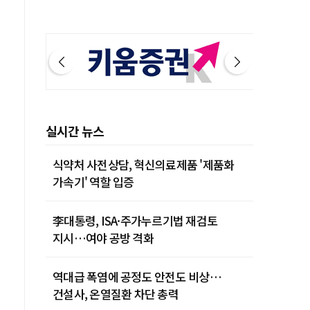
실시간 뉴스
식약처 사전상담, 혁신의료제품 '제품화
가속기' 역할 입증
李대통령, ISA·주가누르기법 재검토
지시…여야 공방 격화
역대급 폭염에 공정도 안전도 비상…
건설사, 온열질환 차단 총력