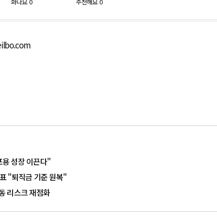
화나요
0
추천해요
0
ilbo.com
혁신·포용 성장 이끈다"
대표 "퇴직금 기준 원복"
노동 리스크 재점화