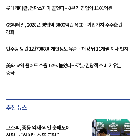
롯데케미칼, 첨단소재가 끌었다…2분기 영업익 1101억원
GS리테일, 2028년 영업익 3800억원 목표…기업가치·주주환원
강화
민주당 당원 1만7088명 개인정보 유출…해킹 뒤 11개월 지나 인지
美와 교역 줄어도 수출 14% 늘었다…로봇·관광객 소비 키우는
중국
추천 뉴스
코스피, 중동 악재·외인 순매도에
하락…"하이닉스 또 급락"