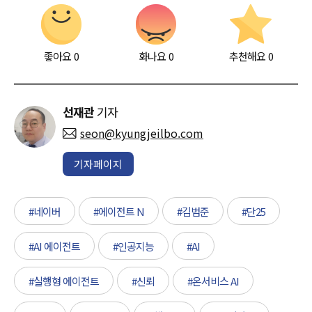
좋아요
0
화나요
0
추천해요
0
선재관
기자
seon@kyungjeilbo.com
기자페이지
#네이버
#에이전트 N
#김범준
#단25
#AI 에이전트
#인공지능
#AI
#실행형 에이전트
#신뢰
#온서비스 AI