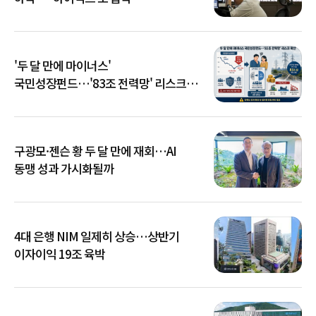
'두 달 만에 마이너스'
국민성장펀드…'83조 전력망' 리스크
확산
구광모·젠슨 황 두 달 만에 재회…AI
동맹 성과 가시화될까
4대 은행 NIM 일제히 상승…상반기
이자이익 19조 육박