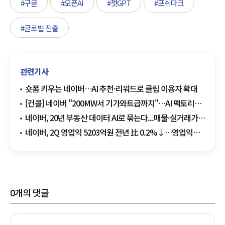
#구글
#오픈AI
#챗GPT
#포쉬마크
#글로벌 진출
관련기사
숏폼 키우는 네이버…AI 추천·리워드로 클립 이용자 확대
[컨콜] 네이버 "200MW서 기가와트급까지"…AI 팩토리
글로벌 확장 청사진
네이버, 20년 부동산 데이터 AI로 묶는다...매물·실거래가·
후기·금융정보 종합 분석
네이버, 2Q 영업익 5203억원 전년 比 0.2%↓…영업익
주춤에도 성장동력 키운다
0
개의 댓글