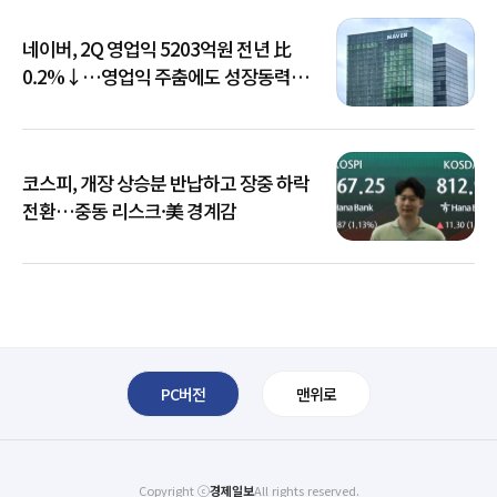
네이버, 2Q 영업익 5203억원 전년 比
0.2%↓…영업익 주춤에도 성장동력
키운다
코스피, 개장 상승분 반납하고 장중 하락
전환…중동 리스크·美 경계감
PC버전
맨위로
Copyright ⓒ
경제일보
All rights reserved.