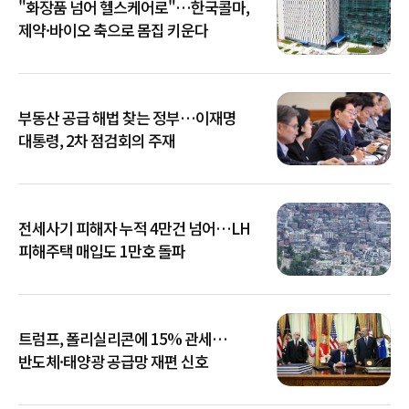
"화장품 넘어 헬스케어로"…한국콜마,
제약·바이오 축으로 몸집 키운다
부동산 공급 해법 찾는 정부…이재명
대통령, 2차 점검회의 주재
전세사기 피해자 누적 4만건 넘어…LH
피해주택 매입도 1만호 돌파
트럼프, 폴리실리콘에 15% 관세…
반도체·태양광 공급망 재편 신호