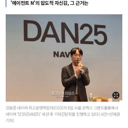
'에이전트 N'의 압도적 자신감, 그 근거는
김범준 네이버 최고운영책임자(COO)가 6일 서울 코엑스 그랜드볼룸에서
네이버 '단25(DAN25)' 세션 후 기자간담회를 진행하고 있다.[사진=선재관
기자]