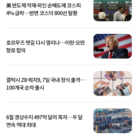
美 반도체 악재·외인 순매도에 코스피
4% 급락…반면 코스닥 800선 탈환
호르무즈 뱃길 다시 열리나…이란·오만
항로 합의
갤럭시 Z8·워치9, 7일 국내 정식 출격…
100개국 순차 출시
6월 경상수지 497억 달러 흑자…두 달
연속 역대 최대