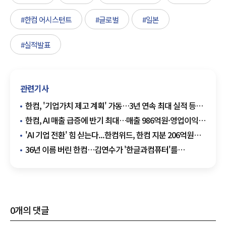
#한컴 어시스턴트
#글로벌
#일본
#실적발표
관련기사
한컴, '기업가치 제고 계획' 가동…3년 연속 최대 실적 등에
업고 주주환원 확대
한컴, AI 매출 급증에 반기 최대…매출 986억원·영업이익
310억원
'AI 기업 전환' 힘 싣는다...한컴위드, 한컴 지분 206억원
추가 매입
36년 이름 버린 한컴…김연수가 '한글과컴퓨터'를
내려놓은 이유
0
개의 댓글