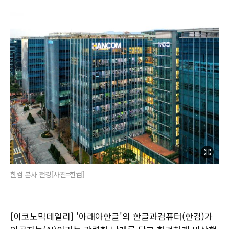
한컴 본사 전경[사진=한컴]
[이코노믹데일리] '아래아한글'의 한글과컴퓨터(한컴)가