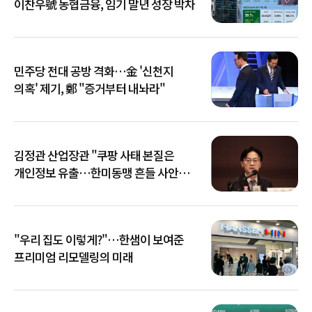
이찬우號 농협금융, 임기 말년 성장 박차
민주당 전대 공방 격화…金 '신천지
의혹' 제기, 鄭 "증거부터 내놔라"
김정관 산업장관 "쿠팡 사태 본질은
개인정보 유출…한미동맹 흔들 사안
아냐"
"우리 집도 이렇게?"…한샘이 보여준
프리미엄 리모델링의 미래