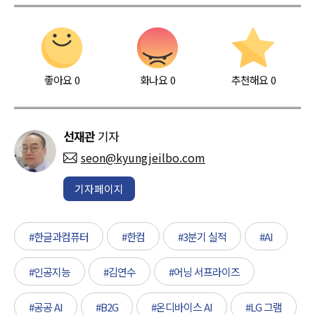
좋아요
0
화나요
0
추천해요
0
선재관
기자
seon@kyungjeilbo.com
기자페이지
#한글과컴퓨터
#한컴
#3분기 실적
#AI
#인공지능
#김연수
#어닝 서프라이즈
#공공 AI
#B2G
#온디바이스 AI
#LG 그램