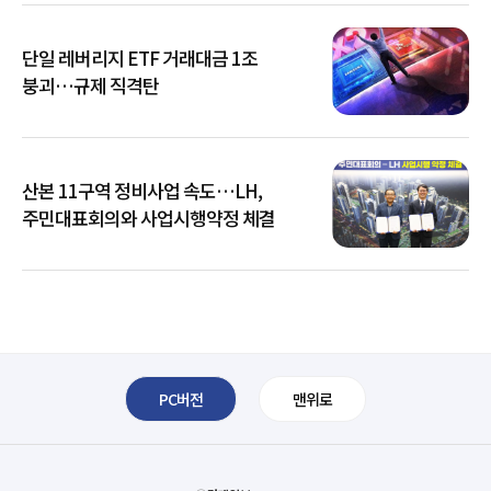
단일 레버리지 ETF 거래대금 1조
붕괴…규제 직격탄
산본 11구역 정비사업 속도…LH,
주민대표회의와 사업시행약정 체결
PC버전
맨위로