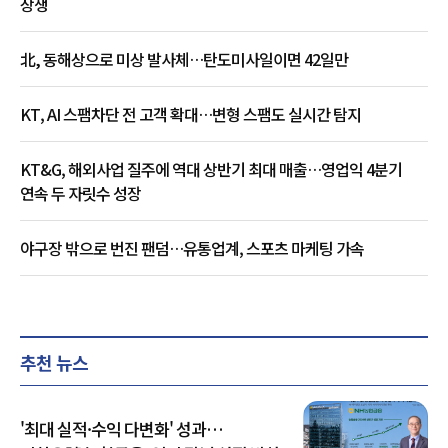
상생
北, 동해상으로 미상 발사체…탄도미사일이면 42일만
KT, AI 스팸차단 전 고객 확대…변형 스팸도 실시간 탐지
KT&G, 해외사업 질주에 역대 상반기 최대 매출…영업익 4분기
연속 두 자릿수 성장
야구장 밖으로 번진 팬덤…유통업계, 스포츠 마케팅 가속
추천 뉴스
'최대 실적·수익 다변화' 성과…