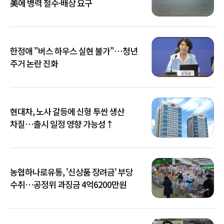
美에 병력 철수·배상 요구
한정애 "버스 하우스 실현 불가"…청년
주거 논란 진화
현대차, 노사 갈등에 신형 투싼 생산
차질…출시 일정 영향 가능성↑
농협하나로유통, '신상품 장려금' 부당
수취…공정위 과징금 4억6200만원