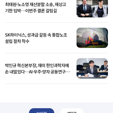
최태원·노소영 재산분할 소송, 재상고
기한 임박…이번주 결론 갈림길
SK하이닉스, 성과급 갈등 속 통합노조
설립 절차 착수
박인규 혁신본부장, 재미 한인과학자에
손 내밀었다…AI·우주·양자 공동연구
확대