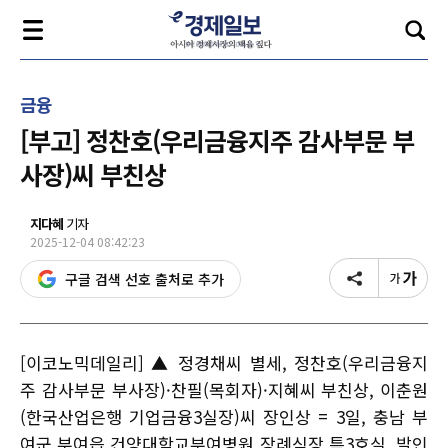
금융
[부고] 정찬호(우리금융지주 감사부문 부
사장)씨 부친상
지다혜
기자
2025-12-04 08:42:23
구글 검색 선호 출처로 추가
[이코노믹데일리] ▲ 정경채씨 별세, 정찬호(우리금융지
주 감사부문 부사장)·찬필(목회자)·지혜씨 부친상, 이춘원
(한국산업은행 기업금융3실장)씨 장인상 = 3일, 충남 부
여군 부여읍 건양대학교부여병원 장례식장 특3호실, 발인