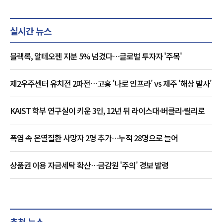
실시간 뉴스
블랙록, 알테오젠 지분 5% 넘겼다…글로벌 투자자 '주목'
제2우주센터 유치전 2파전…고흥 '나로 인프라' vs 제주 '해상 발사'
KAIST 학부 연구실이 키운 3인, 12년 뒤 라이스대·버클리·릴리로
폭염 속 온열질환 사망자 2명 추가…누적 28명으로 늘어
상품권 이용 자금세탁 확산…금감원 '주의' 경보 발령
추천 뉴스