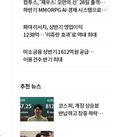
컴투스, '제우스: 오만의 신' 26일 출격…
하반기 MMORPG AI·경제 시스템으로
공략한다
파마리서치, 상반기 영업이익
1238억…'리쥬란 효과'로 역대 최대
미소금융 상반기 1612억원 공급…
이용건수 반기 최대
추천 뉴스
코스피, 개장 상승분
반납하고 장중 하락
전환…중동 리스크·美
경계감
가