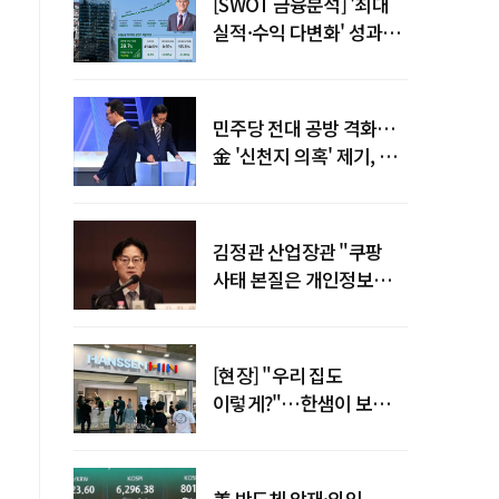
[SWOT 금융분석] '최대
실적·수익 다변화' 성과…
이찬우號 농협금융, 임기
말년 성장 박차
민주당 전대 공방 격화…
金 '신천지 의혹' 제기, 鄭
"증거부터 내놔라"
김정관 산업장관 "쿠팡
사태 본질은 개인정보
유출…한미동맹 흔들
사안 아냐"
[현장] "우리 집도
이렇게?"…한샘이 보여준
프리미엄 리모델링의 미래
美 반도체 악재·외인