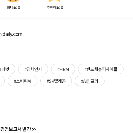
화나요
0
추천해요
0
idaily.com
AI피벗
#딥체인지
#HBM
#반도체슈퍼사이클
#소버린AI
#SK텔레콤
#AI인프라
가능경영보고서 발간 外