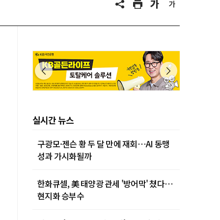
실시간 뉴스
구광모·젠슨 황 두 달 만에 재회…AI 동맹
성과 가시화될까
한화큐셀, 美 태양광 관세 '방어막' 쳤다…
현지화 승부수