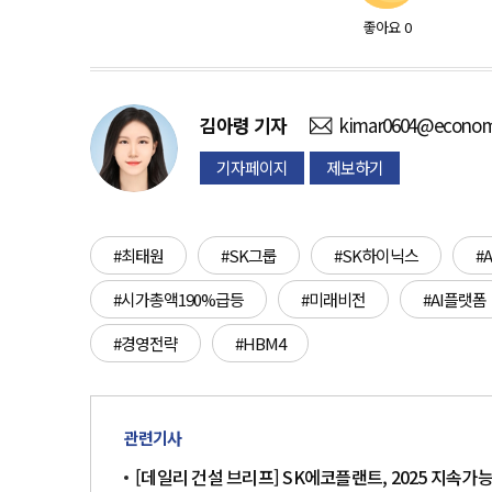
좋아요
0
김아령
기자
kimar0604@econom
기자페이지
제보하기
#최태원
#SK그룹
#SK하이닉스
#
#시가총액190%급등
#미래비전
#AI플랫폼
#경영전략
#HBM4
관련기사
[데일리 건설 브리프] SK에코플랜트, 2025 지속