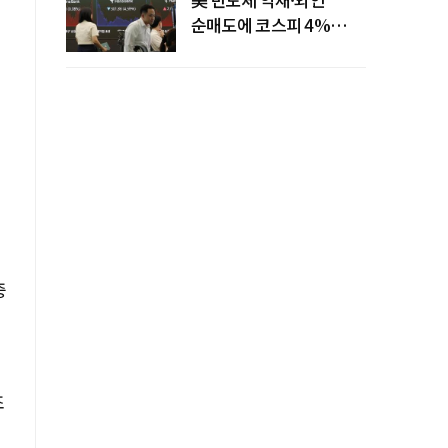
순매도에 코스피 4%
급락…반면 코스닥 800선
탈환
중
조