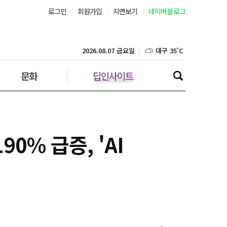
로그인
회원가입
지면보기
네이버블로그
부산 30˚C
대구 35˚C
2026.08.07 금요일
문화
딥인사이트
인천 32˚C
광주 36˚C
대전 36˚C
0% 급증, 'AI
울산 31˚C
강릉 31˚C
제주 31˚C