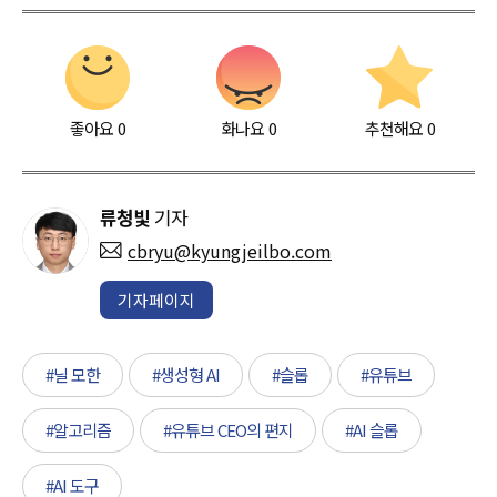
좋아요
0
화나요
0
추천해요
0
류청빛
기자
cbryu@kyungjeilbo.com
기자페이지
#닐 모한
#생성형 AI
#슬롭
#유튜브
#알고리즘
#유튜브 CEO의 편지
#AI 슬롭
#AI 도구