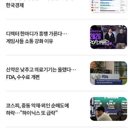
한국경제
디렉터 한마디가 흥행 가른다…
게임사들 소통 강화 이유
신약은 낮추고 의료기기는 올렸다…
FDA, 수수료 개편
코스피, 중동 악재·외인 순매도에
하락…"하이닉스 또 급락"