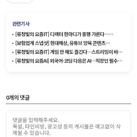
관련기사
[류청빛의 요즘IT] 디렉터 한마디가 흥행 가른다…
게임사들 소통 강화 이유
[보험업계 스냅샷] 현대해상, 유튜브 양육 콘텐츠
'소셜아이어워드 2026' 대상 수상 外
[류청빛의 요즘IT] 게임 안 해도 즐긴다…스트리밍이 바꾼
게임 문화
[류청빛의 요즘AI] 외국어·코딩 다음은 AI…직장인 필수
역량 된 생성형 AI 활용법
0
개의 댓글