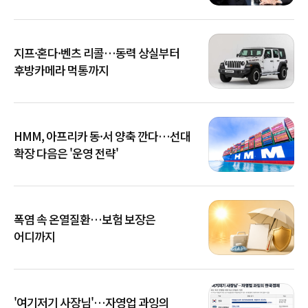
지프·혼다·벤츠 리콜…동력 상실부터
후방카메라 먹통까지
HMM, 아프리카 동·서 양축 깐다…선대
확장 다음은 '운영 전략'
폭염 속 온열질환…보험 보장은
어디까지
'여기저기 사장님'…자영업 과잉의