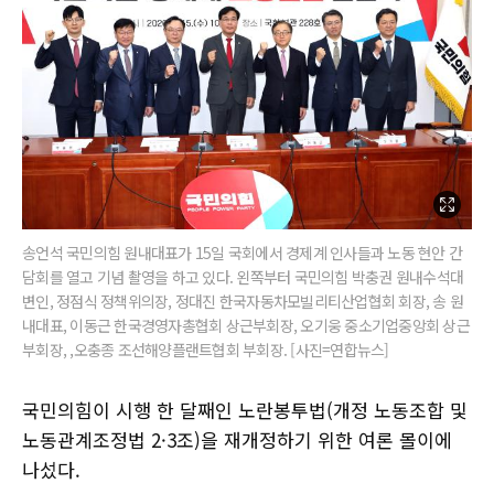
송언석 국민의힘 원내대표가 15일 국회에서 경제계 인사들과 노동 현안 간
담회를 열고 기념 촬영을 하고 있다. 왼쪽부터 국민의힘 박충권 원내수석대
변인, 정점식 정책위의장, 정대진 한국자동차모빌리티산업협회 회장, 송 원
내대표, 이동근 한국경영자총협회 상근부회장, 오기웅 중소기업중앙회 상근
부회장, ,오충종 조선해양플랜트협회 부회장. [사진=연합뉴스]
국민의힘이 시행 한 달째인 노란봉투법(개정 노동조합 및
노동관계조정법 2·3조)을 재개정하기 위한 여론 몰이에
나섰다.