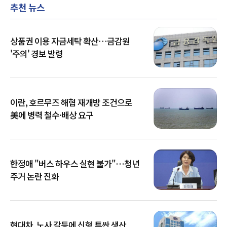
추천 뉴스
상품권 이용 자금세탁 확산…금감원
'주의' 경보 발령
이란, 호르무즈 해협 재개방 조건으로
美에 병력 철수·배상 요구
한정애 "버스 하우스 실현 불가"…청년
주거 논란 진화
현대차, 노사 갈등에 신형 투싼 생산