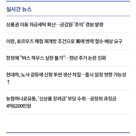
실시간 뉴스
상품권 이용 자금세탁 확산…금감원 '주의' 경보 발령
이란, 호르무즈 해협 재개방 조건으로 美에 병력 철수·배상 요구
한정애 "버스 하우스 실현 불가"…청년 주거 논란 진화
현대차, 노사 갈등에 신형 투싼 생산 차질…출시 일정 영향 가능성
↑
농협하나로유통, '신상품 장려금' 부당 수취…공정위 과징금
4억6200만원