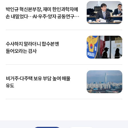
박인규 혁신본부장, 재미 한인과학자에
손 내밀었다…AI·우주·양자 공동연구
확대
수사하지 말라더니 합수본엔
들어오라는 검사
비거주·다주택 보유 부담 높여 매물
유도