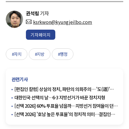
권석림
기자
ksrkwon@kyungjeilbo.com
기자페이지
#자치
#지방
#행정
관련기사
[편집인 칼럼] 상실의 정치, 파탄의 의회주의… '도(道)'를
잃은 국회에 고함
대한민국 선택의 날…6·3 지방선거가 바꾼 정치지형
[선택 2026] 60% 투표율 넘을까…지방선거 참여율이 던진
정치적 신호
[선택 2026] '호남 높은 투표율'의 정치적 의미…결집인가,
긴장감인가