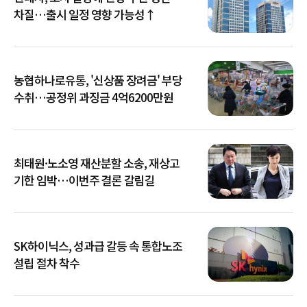
차질…출시 일정 영향 가능성↑
농협하나로유통, '신상품 장려금' 부당
수취…공정위 과징금 4억6200만원
최태원·노소영 재산분할 소송, 재상고
기한 임박…이번주 결론 갈림길
SK하이닉스, 성과급 갈등 속 통합노조
설립 절차 착수