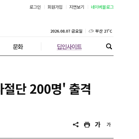
로그인
회원가입
지면보기
네이버블로그
서울 30˚C
부산 27˚C
2026.08.07 금요일
문화
딥인사이트
대구 25˚C
인천 28˚C
광주 26˚C
절단 200명' 출격
대전 25˚C
울산 25˚C
강릉 26˚C