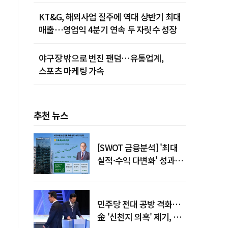
KT&G, 해외사업 질주에 역대 상반기 최대
매출…영업익 4분기 연속 두 자릿수 성장
야구장 밖으로 번진 팬덤…유통업계,
스포츠 마케팅 가속
추천 뉴스
[SWOT 금융분석] '최대
실적·수익 다변화' 성과…
이찬우號 농협금융, 임기
말년 성장 박차
민주당 전대 공방 격화…
金 '신천지 의혹' 제기, 鄭