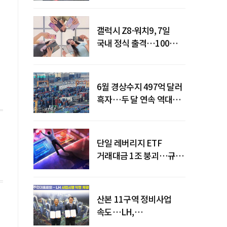
갤럭시 Z8·워치9, 7일
국내 정식 출격…100개국
순차 출시
6월 경상수지 497억 달러
흑자…두 달 연속 역대
최대
단일 레버리지 ETF
거래대금 1조 붕괴…규제
직격탄
산본 11구역 정비사업
속도…LH,
주민대표회의와