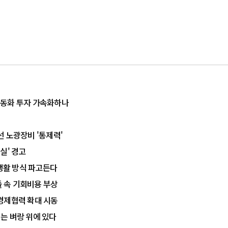
전동화 투자 가속화하나
 노광장비 '통제력'
실' 경고
 생활 방식 파고든다
돌 속 기회비용 부상
…경제협력 확대 시동
체는 벼랑 위에 있다