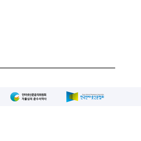
집인: 사장/양규현
패밀리사이트
2-739-2171
, 복사, 배포 등을 금지합니다.