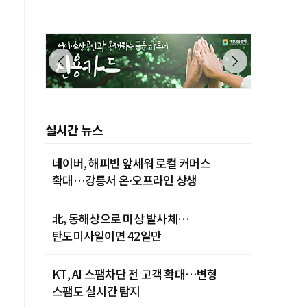
제주 28˚C
실시간 뉴스
네이버, 해피빈 앞세워 로컬 커머스
확대…강릉서 온·오프라인 상생
北, 동해상으로 미상 발사체…
탄도미사일이면 42일만
KT, AI 스팸차단 전 고객 확대…변형
스팸도 실시간 탐지