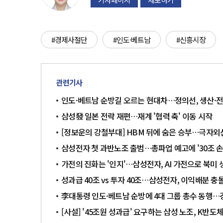
#경제사절단
#인도·베트남
#신흥시장
관련기사
인도·베트남 순방길 오르는 현대차…정의선, 생산·
삼성發 일본 전략 재편…재계 '협력 축' 이동 시작
[정보운의 강철부대] HBM 뒤에 숨은 승부…극자외선
삼성전자 첫 과반노조 출범…총파업 예고에 '30조 손
가전의 진화는 '인지'…삼성전자, AI 가전으로 북미
성과급 40조 vs 투자 40조…삼성전자, 이익배분 충
李대통령 인도·베트남 순방에 4대 그룹 총수 동행
[사설] '45조원 성과급' 요구하는 삼성 노조, K반도