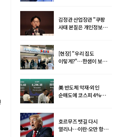
"증거부터 내놔라"
김정관 산업장관 "쿠팡
사태 본질은 개인정보
유출…한미동맹 흔들
사안 아냐"
[현장] "우리 집도
이렇게?"…한샘이 보여준
프리미엄 리모델링의 미래
美 반도체 악재·외인
업
순매도에 코스피 4%
현
급락…반면 코스닥 800선
탈환
호르무즈 뱃길 다시
열리나…이란·오만 항로
합의