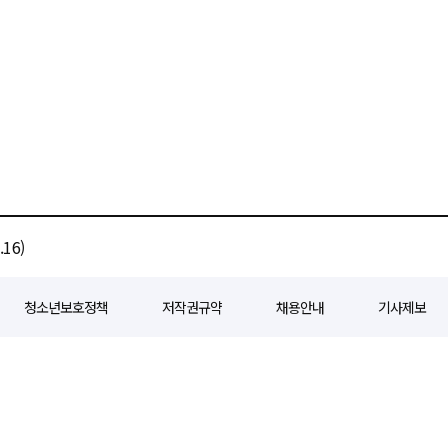
16)
청소년보호정책
저작권규약
채용안내
기사제보
80
등록일자 : 2018년 07월 04일
제호 : e경제일보
발행인: 회장/곽영길
편
3 삼공빌딩 11층
발행 : 2018년 07월 04일
청소년보호책임자 : 선재관
전화 : 0
 준수합니다. 경제일보의 모든 콘텐츠(기사)는 저작권법의 보호를 받으며, 무단전재