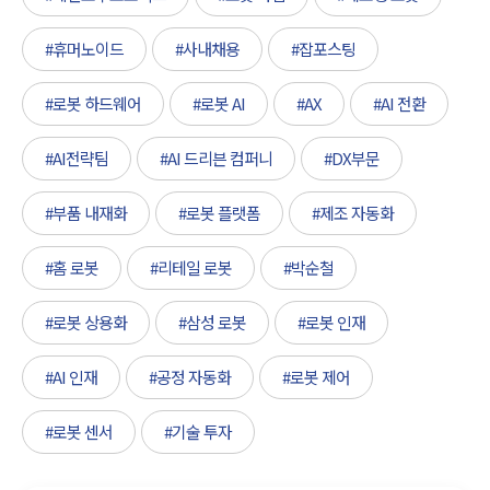
#휴머노이드
#사내채용
#잡포스팅
#로봇 하드웨어
#로봇 AI
#AX
#AI 전환
#AI전략팀
#AI 드리븐 컴퍼니
#DX부문
#부품 내재화
#로봇 플랫폼
#제조 자동화
#홈 로봇
#리테일 로봇
#박순철
#로봇 상용화
#삼성 로봇
#로봇 인재
#AI 인재
#공정 자동화
#로봇 제어
#로봇 센서
#기술 투자