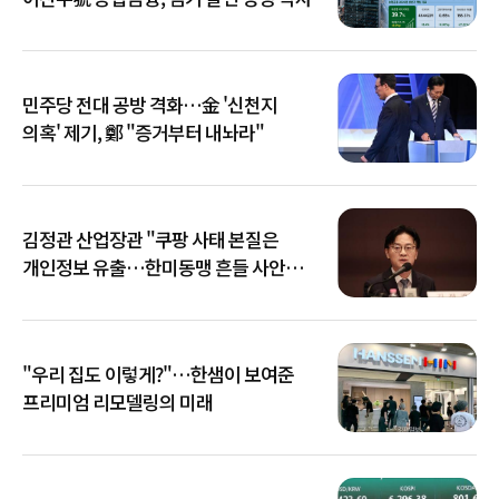
민주당 전대 공방 격화…金 '신천지
의혹' 제기, 鄭 "증거부터 내놔라"
김정관 산업장관 "쿠팡 사태 본질은
개인정보 유출…한미동맹 흔들 사안
아냐"
"우리 집도 이렇게?"…한샘이 보여준
프리미엄 리모델링의 미래