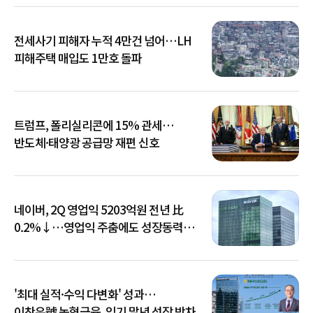
전세사기 피해자 누적 4만건 넘어…LH
피해주택 매입도 1만호 돌파
트럼프, 폴리실리콘에 15% 관세…
반도체·태양광 공급망 재편 신호
네이버, 2Q 영업익 5203억원 전년 比
0.2%↓…영업익 주춤에도 성장동력
키운다
'최대 실적·수익 다변화' 성과…
이찬우號 농협금융, 임기 말년 성장 박차