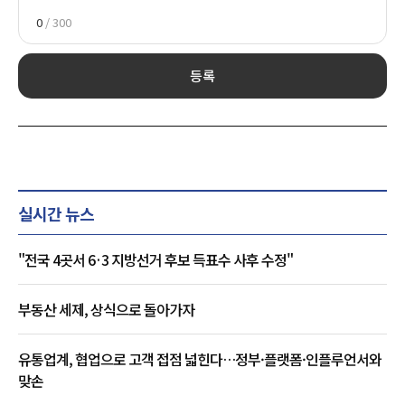
0
/ 300
등록
실시간 뉴스
"전국 4곳서 6·3 지방선거 후보 득표수 사후 수정"
부동산 세제, 상식으로 돌아가자
유통업계, 협업으로 고객 접점 넓힌다…정부·플랫폼·인플루언서와
맞손