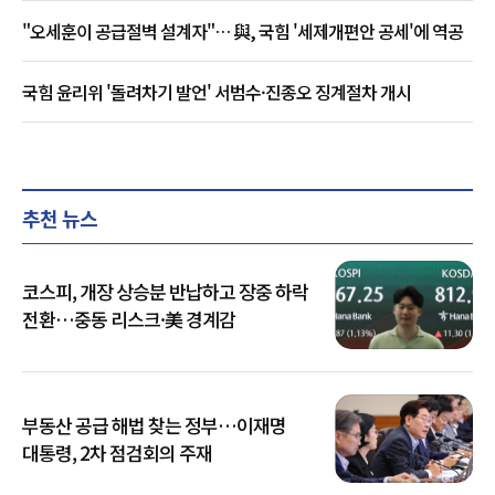
"오세훈이 공급절벽 설계자"… 與, 국힘 '세제개편안 공세'에 역공
국힘 윤리위 '돌려차기 발언' 서범수·진종오 징계절차 개시
추천 뉴스
코스피, 개장 상승분 반납하고 장중 하락
전환…중동 리스크·美 경계감
부동산 공급 해법 찾는 정부…이재명
대통령, 2차 점검회의 주재