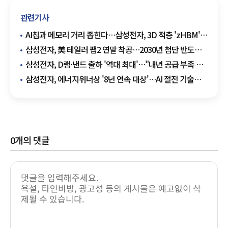
관련기사
AI칩과 메모리 거리 좁힌다…삼성전자, 3D 적층 'zHBM'
첫 공개
삼성전자, 美 테일러 팹2 연말 착공…2030년 첨단 반도체
양산 목표
삼성전자, D램·낸드 출하 '역대 최대'…"내년 공급 부족 더
커진다"
삼성전자, 에너지위너상 '8년 연속 대상'…AI 절전 기술
통했다
0
개의 댓글