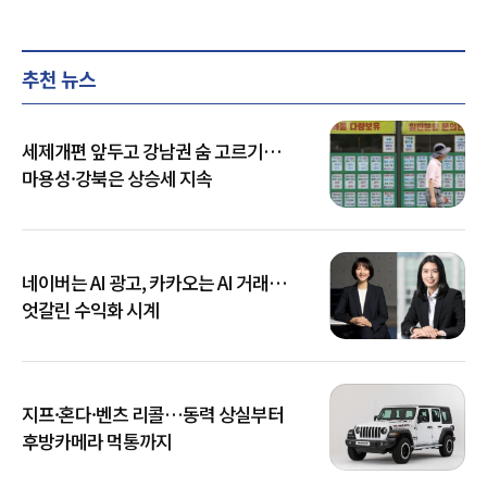
추천 뉴스
세제개편 앞두고 강남권 숨 고르기…
마용성·강북은 상승세 지속
네이버는 AI 광고, 카카오는 AI 거래…
엇갈린 수익화 시계
지프·혼다·벤츠 리콜…동력 상실부터
후방카메라 먹통까지