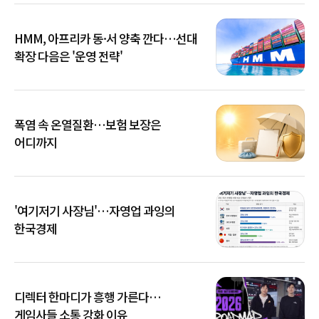
HMM, 아프리카 동·서 양축 깐다…선대
확장 다음은 '운영 전략'
폭염 속 온열질환…보험 보장은
어디까지
'여기저기 사장님'…자영업 과잉의
한국경제
디렉터 한마디가 흥행 가른다…
게임사들 소통 강화 이유