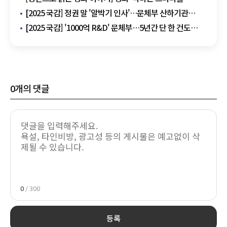
입는다'는 권력과 변화의 무대인가...동양철학의 거울에
[2025 국감] 정권 말 '알박기 인사'…문체부 산하기관
비추어본 '런웨이'
독립성 무너졌나
[2025 국감] '1000억 R&D' 문체부…5년간 단 한 건도
'우수' 없다
0
개의 댓글
0
/ 300
등록