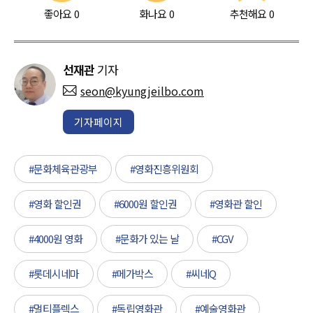
좋아요
0
화나요
0
추천해요
0
선재관
기자
seon@kyungjeilbo.com
기자페이지
#문화체육관광부
#영화진흥위원회
#영화 할인권
#6000원 할인권
#영화관 할인
#4000원 영화
#문화가 있는 날
#CGV
#롯데시네마
#메가박스
#씨네Q
#멀티플렉스
#독립영화관
#예술영화관