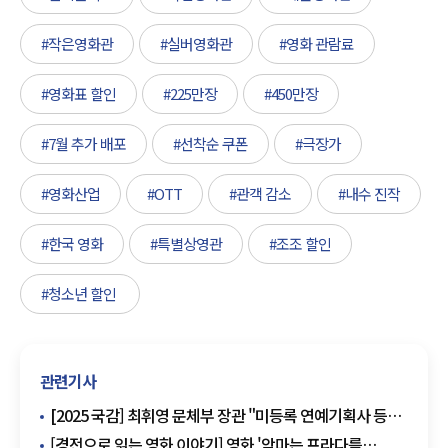
#작은영화관
#실버영화관
#영화 관람료
#영화표 할인
#225만장
#450만장
#7월 추가 배포
#선착순 쿠폰
#극장가
#영화산업
#OTT
#관객 감소
#내수 진작
#한국 영화
#특별상영관
#조조 할인
#청소년 할인
관련기사
[2025 국감] 최휘영 문체부 장관 "미등록 연예기획사 등록
유도…과잉 경호 행태 개선"
[경전으로 읽는 영화 이야기] 영화 '악마는 프라다를