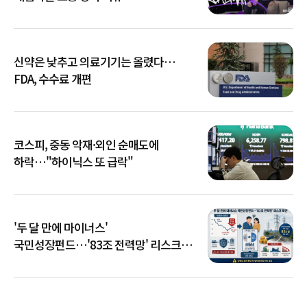
신약은 낮추고 의료기기는 올렸다…
FDA, 수수료 개편
코스피, 중동 악재·외인 순매도에
하락…"하이닉스 또 급락"
'두 달 만에 마이너스'
국민성장펀드…'83조 전력망' 리스크
확산