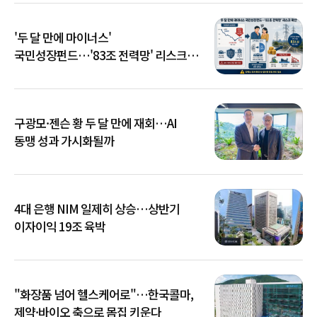
'두 달 만에 마이너스'
국민성장펀드…'83조 전력망' 리스크
확산
구광모·젠슨 황 두 달 만에 재회…AI
동맹 성과 가시화될까
4대 은행 NIM 일제히 상승…상반기
이자이익 19조 육박
"화장품 넘어 헬스케어로"…한국콜마,
제약·바이오 축으로 몸집 키운다