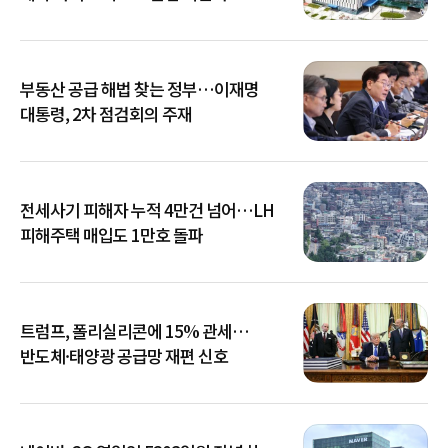
부동산 공급 해법 찾는 정부…이재명
대통령, 2차 점검회의 주재
전세사기 피해자 누적 4만건 넘어…LH
피해주택 매입도 1만호 돌파
트럼프, 폴리실리콘에 15% 관세…
반도체·태양광 공급망 재편 신호