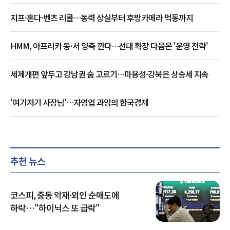
지프·혼다·벤츠 리콜…동력 상실부터 후방카메라 먹통까지
HMM, 아프리카 동·서 양축 깐다…선대 확장 다음은 '운영 전략'
세제개편 앞두고 강남권 숨 고르기…마용성·강북은 상승세 지속
'여기저기 사장님'…자영업 과잉의 한국경제
추천 뉴스
코스피, 중동 악재·외인 순매도에
하락…"하이닉스 또 급락"