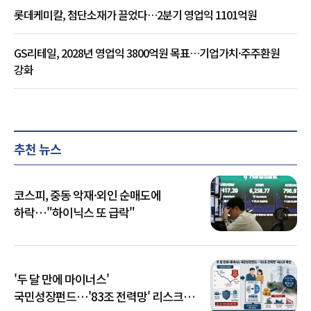
롯데케미칼, 첨단소재가 끌었다…2분기 영업익 1101억원
GS리테일, 2028년 영업익 3800억원 목표…기업가치·주주환원
강화
추천 뉴스
코스피, 중동 악재·외인 순매도에
하락…"하이닉스 또 급락"
'두 달 만에 마이너스'
국민성장펀드…'83조 전력망' 리스크