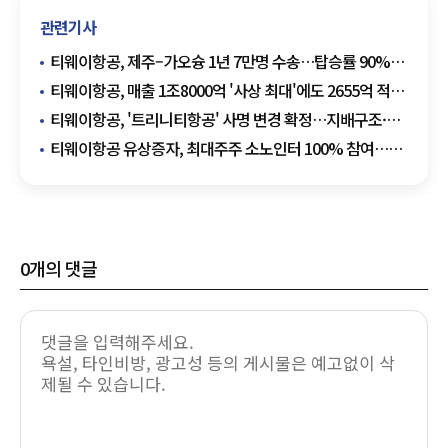
관련기사
티웨이항공, 제주–가오슝 1년 7만명 수송…탑승률 90%
유지
티웨이항공, 매출 1조8000억 '사상 최대'에도 2655억 적자
쇼크
티웨이항공, '트리니티항공' 사명 변경 확정…지배구조·
보수체계 정비
티웨이항공 유상증자, 최대주주 소노인터 100% 참여…
2685만주 청약
0
개의 댓글