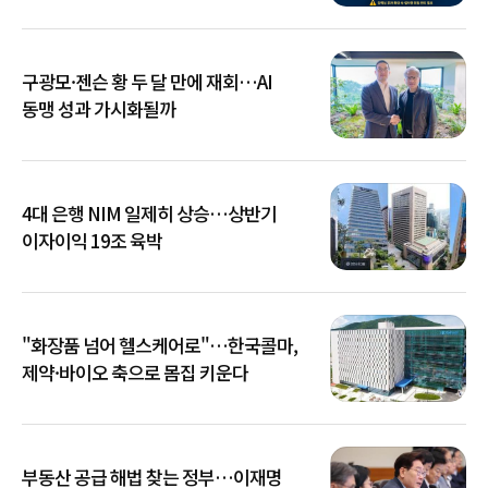
확산
구광모·젠슨 황 두 달 만에 재회…AI
동맹 성과 가시화될까
4대 은행 NIM 일제히 상승…상반기
이자이익 19조 육박
"화장품 넘어 헬스케어로"…한국콜마,
제약·바이오 축으로 몸집 키운다
부동산 공급 해법 찾는 정부…이재명