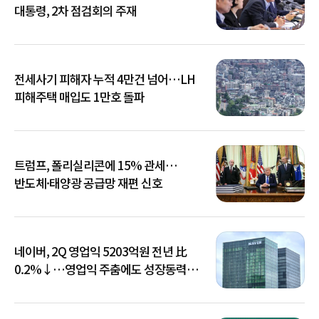
대통령, 2차 점검회의 주재
전세사기 피해자 누적 4만건 넘어…LH
피해주택 매입도 1만호 돌파
트럼프, 폴리실리콘에 15% 관세…
반도체·태양광 공급망 재편 신호
네이버, 2Q 영업익 5203억원 전년 比
0.2%↓…영업익 주춤에도 성장동력
키운다