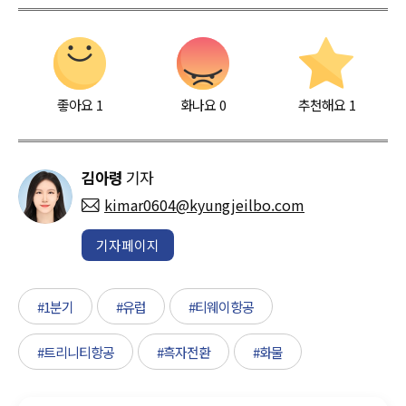
좋아요
1
화나요
0
추천해요
1
김아령
기자
kimar0604@kyungjeilbo.com
기자페이지
#1분기
#유럽
#티웨이항공
#트리니티항공
#흑자전환
#화물