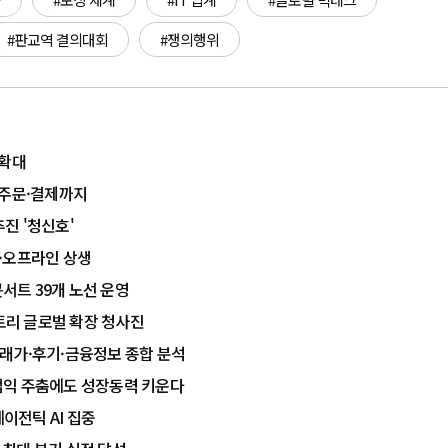
#판교역 결의대회
#쟁의행위
 확대
 주문·결제까지
추진 '청신호'
온·오프라인 상생
서트 39개 노선 운영
팩토리 글로벌 확장 청사진
·실거래가·후기·금융정보 종합 분석
영업익 주춤에도 성장동력 키운다
에이전틱 AI 집중