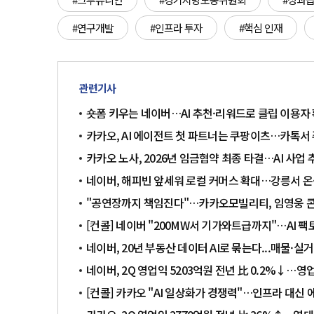
#연구개발
#인프라 투자
#핵심 인재
관련기사
숏폼 키우는 네이버…AI 추천·리워드로 클립 이용자
카카오, AI 에이전트 첫 파트너는 쿠팡이츠…카톡서
카카오 노사, 2026년 임금협약 최종 타결…AI 사업 
네이버, 해피빈 앞세워 로컬 커머스 확대…강릉서 
"공연장까지 책임진다"…카카오모빌리티, 임영웅 콘
[컨콜] 네이버 "200MW서 기가와트급까지"…AI 
네이버, 20년 부동산 데이터 AI로 묶는다...매물
네이버, 2Q 영업익 5203억원 전년 比 0.2%↓…
[컨콜] 카카오 "AI 일상화가 경쟁력"…인프라 대신 