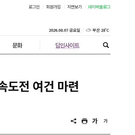
로그인
회원가입
지면보기
네이버블로그
부산 28˚C
대구 27˚C
2026.08.07 금요일
문화
딥인사이트
인천 29˚C
광주 28˚C
대전 29˚C
 속도전 여건 마련
울산 26˚C
강릉 27˚C
제주 29˚C