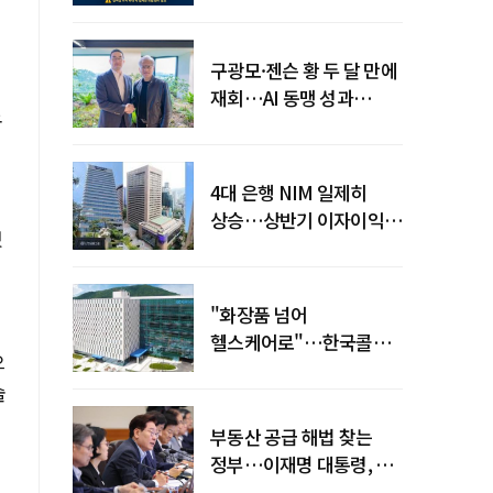
전력망' 리스크 확산
구광모·젠슨 황 두 달 만에
재회…AI 동맹 성과
노
가시화될까
4대 은행 NIM 일제히
상승…상반기 이자이익
했
19조 육박
"화장품 넘어
헬스케어로"…한국콜마,
으
제약·바이오 축으로 몸집
술
키운다
부동산 공급 해법 찾는
정부…이재명 대통령, 2차
점검회의 주재