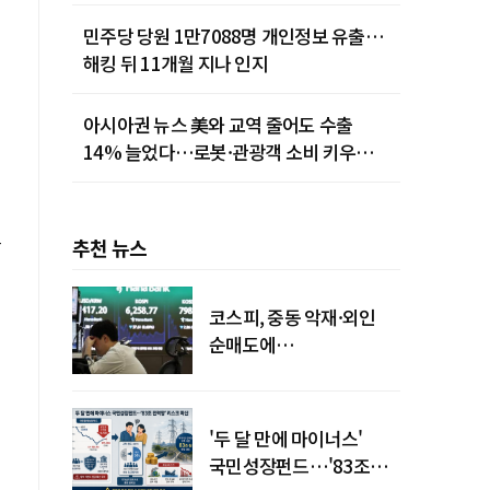
민주당 당원 1만7088명 개인정보 유출…
해킹 뒤 11개월 지나 인지
아시아권 뉴스 美와 교역 줄어도 수출
14% 늘었다…로봇·관광객 소비 키우는
중국
으
추천 뉴스
코스피, 중동 악재·외인
순매도에
하락…"하이닉스 또
급락"
'두 달 만에 마이너스'
국민성장펀드…'83조