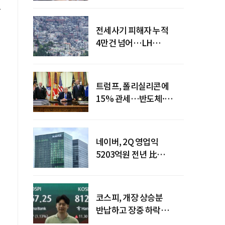
할
전세사기 피해자 누적
4만건 넘어…LH
피해주택 매입도 1만호
돌파
트럼프, 폴리실리콘에
15% 관세…반도체·
태양광 공급망 재편 신호
네이버, 2Q 영업익
쳐
5203억원 전년 比
0.2%↓…영업익
주춤에도 성장동력 키운다
코스피, 개장 상승분
반납하고 장중 하락
전환…중동 리스크·美