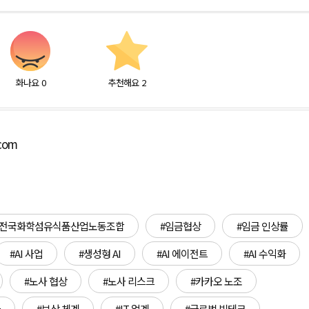
화나요
0
추천해요
2
.com
#전국화학섬유식품산업노동조합
#임금협상
#임금 인상률
#AI 사업
#생성형 AI
#AI 에이전트
#AI 수익화
#노사 협상
#노사 리스크
#카카오 노조
급
#보상 체계
#IT 업계
#글로벌 빅테크