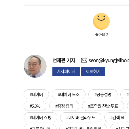
좋아요
2
선재관
기자
seon@kyungjeilbo
기자페이지
제보하기
#네이버
#네이버 노조
#공동성명
#5.3%
#잠정 합의
#조합원 찬반 투표
#네이버 쇼핑
#네이버 클라우드
#검색 AI
#크루유니언
#경기지방노동위원회
#성과