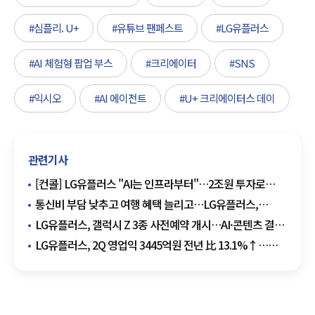
#심플리. U+
#유튜브 팬페스트
#LG유플러스
#AI 체험형 팝업 부스
#크리에이터
#SNS
#익시오
#AI 에이전트
#U+ 크리에이터스 데이
관련기사
[컨콜] LG유플러스 "AI는 인프라부터"…2조원 투자로
AIDC 사업 속도
통신비 부담 낮추고 여행 혜택 늘리고…LG유플러스,
민생안정 후속 지원 나선다
LG유플러스, 갤럭시 Z 3종 사전예약 개시…AI·콘텐츠 결합
서비스 선봬
LG유플러스, 2Q 영업익 3445억원 전년 比 13.1%↑…
역대 최대 영업익 달성