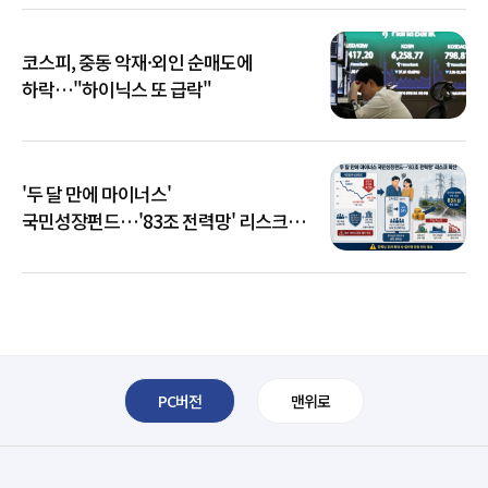
코스피, 중동 악재·외인 순매도에
하락…"하이닉스 또 급락"
'두 달 만에 마이너스'
국민성장펀드…'83조 전력망' 리스크
확산
PC버전
맨위로