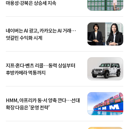
마용성·강북은 상승세 지속
네이버는 AI 광고, 카카오는 AI 거래…
엇갈린 수익화 시계
지프·혼다·벤츠 리콜…동력 상실부터
후방카메라 먹통까지
HMM, 아프리카 동·서 양축 깐다…선대
확장 다음은 '운영 전략'