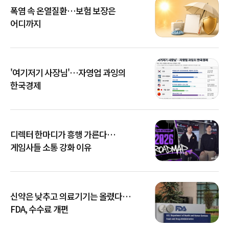
폭염 속 온열질환…보험 보장은
어디까지
'여기저기 사장님'…자영업 과잉의
한국경제
디렉터 한마디가 흥행 가른다…
게임사들 소통 강화 이유
신약은 낮추고 의료기기는 올렸다…
FDA, 수수료 개편