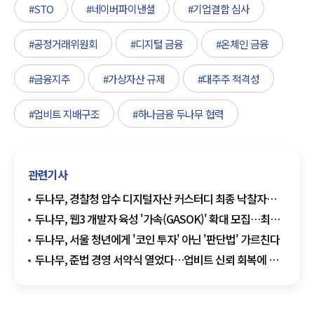
#STO
#네이버파이낸셜
#기업결합 심사
#공정거래위원회
#디지털 금융
#온체인 금융
#금융지주
#가상자산 규제
#대주주 적격성
#업비트 지배구조
#하나금융 두나무 협력
관련기사
두나무, 경찰청 압수 디지털자산 커스터디 최종 낙찰자
선정
두나무, 웹3 개발자 육성 '가속(GASOK)' 확대 모집…최대
10만달러 지원
두나무, 서울 청년에게 '코인 투자' 아닌 '판단법' 가르친다
두나무, 준법 경영 서약식 열었다…업비트 신뢰 회복에 힘
싣는다