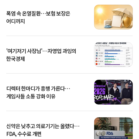
폭염 속 온열질환…보험 보장은
어디까지
'여기저기 사장님'…자영업 과잉의
한국경제
디렉터 한마디가 흥행 가른다…
게임사들 소통 강화 이유
신약은 낮추고 의료기기는 올렸다…
FDA, 수수료 개편