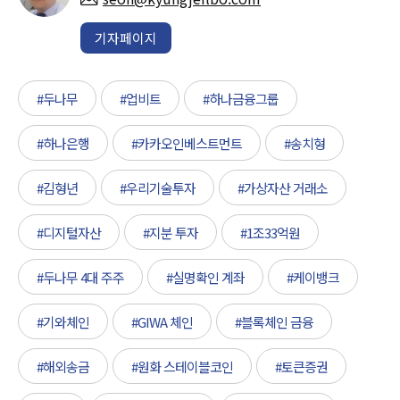
기자페이지
#두나무
#업비트
#하나금융그룹
#하나은행
#카카오인베스트먼트
#송치형
#김형년
#우리기술투자
#가상자산 거래소
#디지털자산
#지분 투자
#1조33억원
#두나무 4대 주주
#실명확인 계좌
#케이뱅크
#기와체인
#GIWA 체인
#블록체인 금융
#해외송금
#원화 스테이블코인
#토큰증권