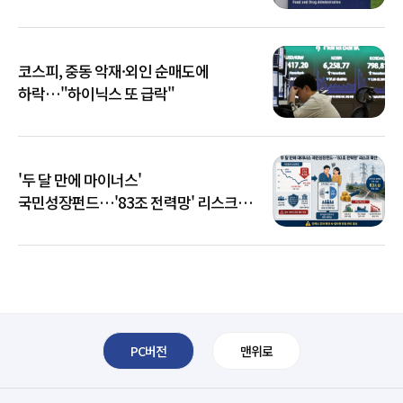
코스피, 중동 악재·외인 순매도에
하락…"하이닉스 또 급락"
'두 달 만에 마이너스'
국민성장펀드…'83조 전력망' 리스크
확산
PC버전
맨위로