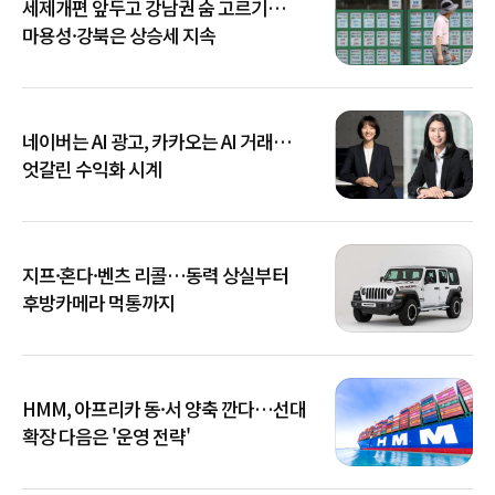
세제개편 앞두고 강남권 숨 고르기…
마용성·강북은 상승세 지속
네이버는 AI 광고, 카카오는 AI 거래…
엇갈린 수익화 시계
지프·혼다·벤츠 리콜…동력 상실부터
후방카메라 먹통까지
HMM, 아프리카 동·서 양축 깐다…선대
확장 다음은 '운영 전략'