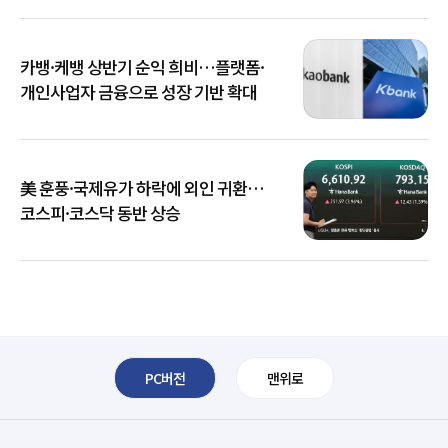
카뱅·케뱅 상반기 순익 희비…플랫폼·
개인사업자 금융으로 성장 기반 확대
美 훈풍·국제유가 하락에 외인 귀환…
코스피·코스닥 동반 상승
PC버전
맨위로