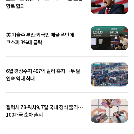
항로 합의
美 기술주 부진·외국인 매물 폭탄에
코스피 3%대 급락
6월 경상수지 497억 달러 흑자…두 달
연속 역대 최대
갤럭시 Z8·워치9, 7일 국내 정식 출격…
100개국 순차 출시