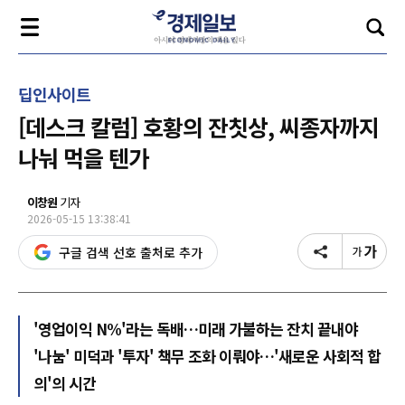
딥인사이트
[데스크 칼럼] 호황의 잔칫상, 씨종자까지
나눠 먹을 텐가
이창원
기자
2026-05-15 13:38:41
구글 검색 선호 출처로 추가
'영업이익 N%'라는 독배…미래 가불하는 잔치 끝내야
'나눔' 미덕과 '투자' 책무 조화 이뤄야…'새로운 사회적 합
의'의 시간