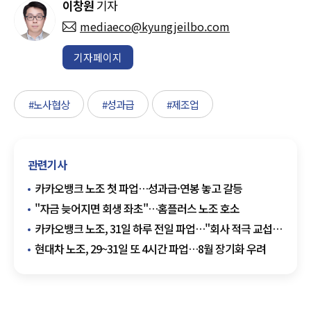
이창원
기자
mediaeco@kyungjeilbo.com
기자페이지
#노사협상
#성과급
#제조업
관련기사
카카오뱅크 노조 첫 파업…성과급·연봉 놓고 갈등
"자금 늦어지면 회생 좌초"…홈플러스 노조 호소
카카오뱅크 노조, 31일 하루 전일 파업…"회사 적극 교섭
안 해"
현대차 노조, 29~31일 또 4시간 파업…8월 장기화 우려