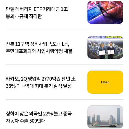
단일 레버리지 ETF 거래대금 1조
붕괴…규제 직격탄
산본 11구역 정비사업 속도…LH,
주민대표회의와 사업시행약정 체결
카카오, 2Q 영업익 2770억원 전년 比
36%↑…역대 최대 분기 실적 달성
상하이 찾은 외국인 22% 늘고 중국
자동차 수출 509만대