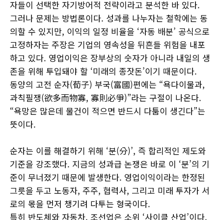
자들이 선택한 자기방어적 전략이라고 분석한 바 있다.
그러나 문제는 방법론이다. 성과를 나누자는 철학에는 동
의할 수 있지만, 이익의 일정 비율을 ‘자동 배분’ 공식으로
고정하자는 주장은 기업의 영속성을 뒤흔들 위험을 내포
하고 있다. 영업이익은 장부상의 숫자가 아니라 내일의 생
존을 위해 투입돼야 할 ‘미래의 종잣돈’이기 때문이다.
동양의 고전 순자(荀子) 부국(富國)편에는 “욕다이물과,
과칙필쟁(欲多而物寡, 寡則必爭)”라는 구절이 나온다.
“욕망은 많은데 물건이 적으면 반드시 다툼이 생긴다”는
뜻이다.
순자는 이를 해결하기 위해 ‘분(分)’, 즉 합리적인 제도와
기준을 강조했다. 지금의 성과급 논쟁은 바로 이 ‘분’의 기
준이 무너졌기 때문에 발생한다. 영업이익이라는 한정된
그릇을 두고 노동자, 주주, 협력사, 그리고 미래 투자가 서
로의 몫을 먼저 챙기려 다투는 형국이다.
특히 반도체와 자동차, 조선업은 소위 ‘사이클 산업’이다.