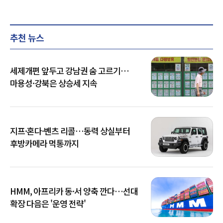
추천 뉴스
세제개편 앞두고 강남권 숨 고르기…
마용성·강북은 상승세 지속
지프·혼다·벤츠 리콜…동력 상실부터
후방카메라 먹통까지
HMM, 아프리카 동·서 양축 깐다…선대
확장 다음은 '운영 전략'