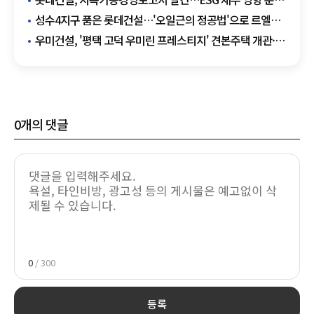
강화
성수4지구 품은 롯데건설…'오일근의 정공법'으로 르엘
한강벨트 넓혔다
우미건설, '평택 고덕 우미린 프레스티지' 견본주택 개관·
분양 앞둬
0
개의 댓글
0
/ 300
등록