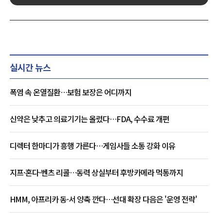
실시간 뉴스
폭염 속 온열질환…보험 보장은 어디까지
신약은 낮추고 의료기기는 올렸다…FDA, 수수료 개편
디렉터 한마디가 흥행 가른다…게임사들 소통 강화 이유
지프·혼다·벤츠 리콜…동력 상실부터 후방카메라 먹통까지
HMM, 아프리카 동·서 양축 깐다…선대 확장 다음은 '운영 전략'