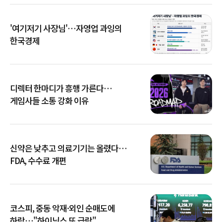
'여기저기 사장님'…자영업 과잉의
한국경제
디렉터 한마디가 흥행 가른다…
게임사들 소통 강화 이유
신약은 낮추고 의료기기는 올렸다…
FDA, 수수료 개편
코스피, 중동 악재·외인 순매도에
하락…"하이닉스 또 급락"