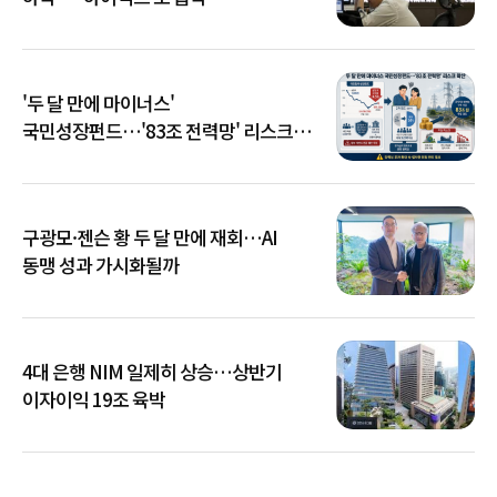
'두 달 만에 마이너스'
국민성장펀드…'83조 전력망' 리스크
확산
구광모·젠슨 황 두 달 만에 재회…AI
동맹 성과 가시화될까
4대 은행 NIM 일제히 상승…상반기
이자이익 19조 육박