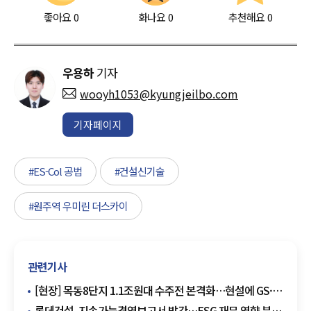
좋아요
0
화나요
0
추천해요
0
우용하
기자
wooyh1053@kyungjeilbo.com
기자페이지
#ES-Col 공법
#건설신기술
#원주역 우미린 더스카이
관련기사
[현장] 목동8단지 1.1조원대 수주전 본격화…현설에 GS·
대우·DL·현산 참석
롯데건설, 지속가능경영보고서 발간…ESG 재무 영향 분석