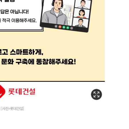
 [사진=롯데건설]