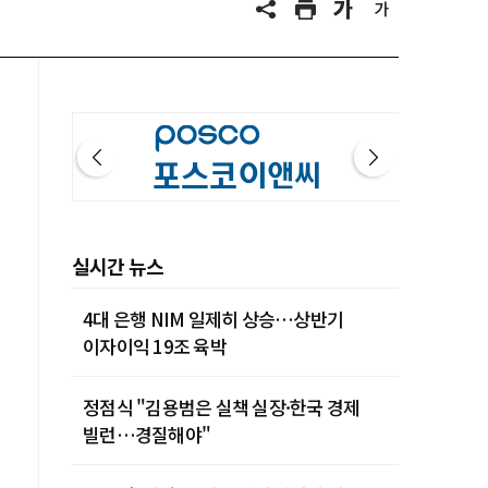
실시간 뉴스
4대 은행 NIM 일제히 상승…상반기
이자이익 19조 육박
정점식 "김용범은 실책 실장·한국 경제
빌런…경질해야"