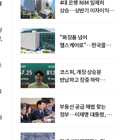
4대 은행 NIM 일제히
페
상승…상반기 이자이익
19조 육박
원
"화장품 넘어
,
헬스케어로"…한국콜마,
제약·바이오 축으로 몸집
키운다
.
코스피, 개장 상승분
반납하고 장중 하락
전환…중동 리스크·美
요
경계감
부동산 공급 해법 찾는
정부…이재명 대통령, 2차
라
점검회의 주재