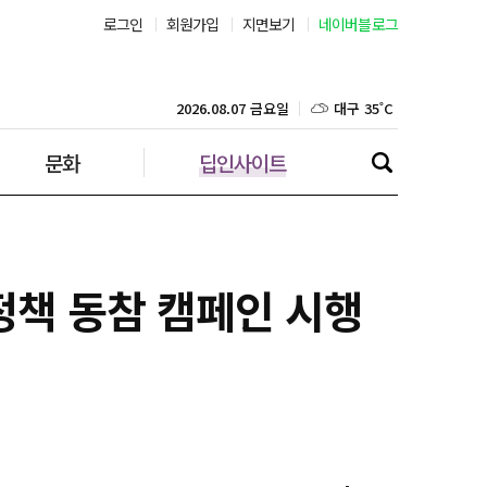
로그인
회원가입
지면보기
네이버블로그
부산 30˚C
대구 35˚C
2026.08.07 금요일
문화
딥인사이트
인천 32˚C
광주 36˚C
대전 36˚C
정책 동참 캠페인 시행
울산 31˚C
강릉 31˚C
제주 31˚C