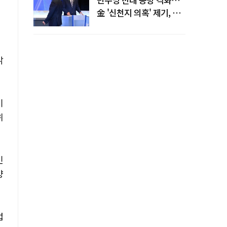
金 '신천지 의혹' 제기, 鄭
"증거부터 내놔라"
밝
기
위
인
양
겁