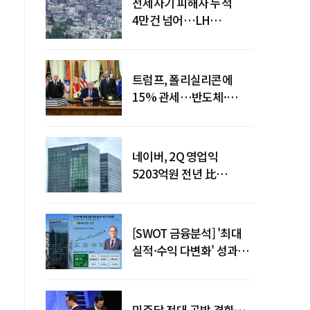
전세사기 피해자 누적
4만건 넘어…LH
피해주택 매입도 1만호
돌파
트럼프, 폴리실리콘에
15% 관세…반도체·
태양광 공급망 재편 신호
네이버, 2Q 영업익
5203억원 전년 比
0.2%↓…영업익
주춤에도 성장동력 키운다
[SWOT 금융분석] '최대
실적·수익 다변화' 성과…
이찬우號 농협금융, 임기
말년 성장 박차
민주당 전대 공방 격화…