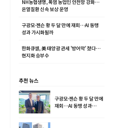
NH농협생명, 폭염 농업인 안전망 강화…
온열질환 신속 보상 운영
구광모·젠슨 황 두 달 만에 재회…AI 동맹
성과 가시화될까
한화큐셀, 美 태양광 관세 '방어막' 쳤다…
현지화 승부수
추천 뉴스
구광모·젠슨 황 두 달 만에
재회…AI 동맹 성과
가시화될까