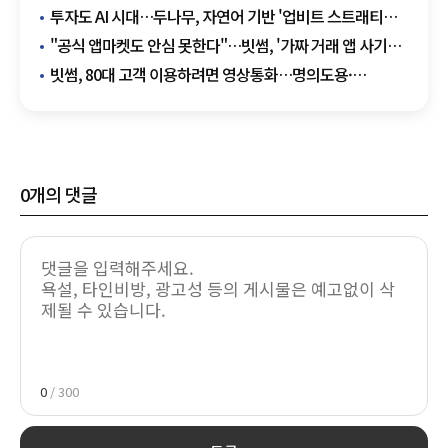
투자도 AI 시대…두나무, 자연어 기반 '업비트 스트래티지
툴킷' 출시
"공식 앱마켓도 안심 못한다"…빗썸, '가짜 거래 앱 사기
예방 가이드' 공개
빗썸, 80대 고객 이용하려면 영상통화…명의도용·
계정대여 막는다
0
개의 댓글
0
/ 300