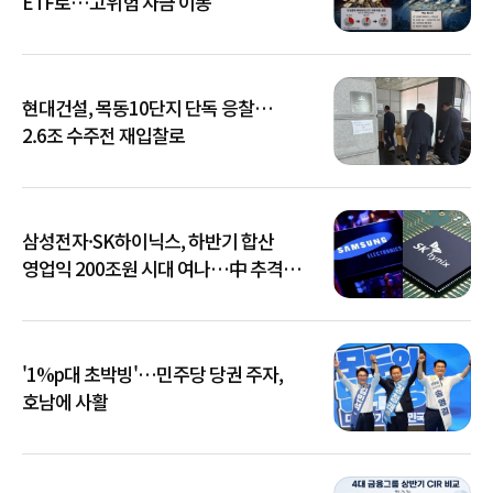
ETF로…고위험 자금 이동
현대건설, 목동10단지 단독 응찰…
2.6조 수주전 재입찰로
삼성전자·SK하이닉스, 하반기 합산
영업익 200조원 시대 여나…中 추격은
부담
'1%p대 초박빙'…민주당 당권 주자,
호남에 사활