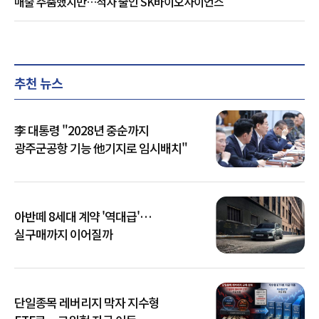
매출 주춤했지만…적자 줄인 SK바이오사이언스
추천 뉴스
李 대통령 "2028년 중순까지
광주군공항 기능 他기지로 임시배치"
아반떼 8세대 계약 '역대급'…
실구매까지 이어질까
단일종목 레버리지 막자 지수형