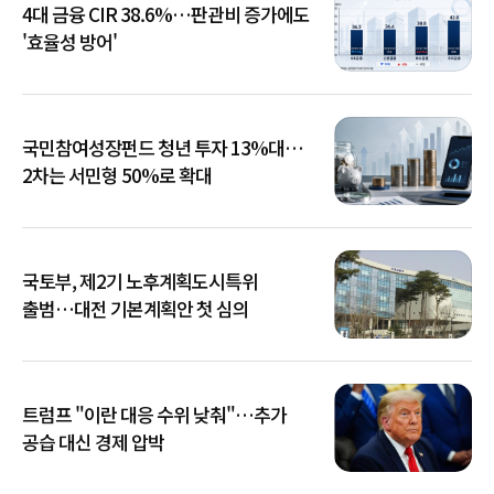
4대 금융 CIR 38.6%…판관비 증가에도
'효율성 방어'
국민참여성장펀드 청년 투자 13%대…
2차는 서민형 50%로 확대
국토부, 제2기 노후계획도시특위
출범…대전 기본계획안 첫 심의
트럼프 "이란 대응 수위 낮춰"…추가
공습 대신 경제 압박