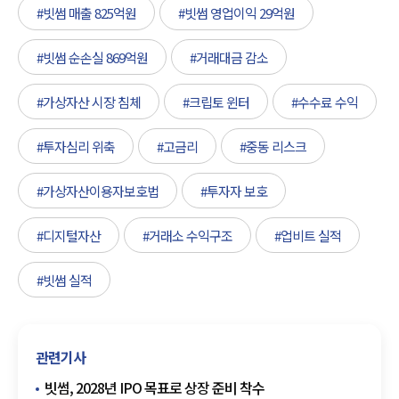
#빗썸 매출 825억원
#빗썸 영업이익 29억원
#빗썸 순손실 869억원
#거래대금 감소
#가상자산 시장 침체
#크립토 윈터
#수수료 수익
#투자심리 위축
#고금리
#중동 리스크
#가상자산이용자보호법
#투자자 보호
#디지털자산
#거래소 수익구조
#업비트 실적
#빗썸 실적
관련기사
빗썸, 2028년 IPO 목표로 상장 준비 착수