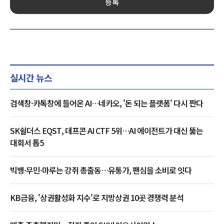
등록
실시간 뉴스
검색창·카톡창에 들어온 AI…네카오, '돈 되는 플랫폼' 다시 짠다
SK쉴더스 EQST, 데프콘 AI CTF 5위…AI 에이전트가 대신 뚫는
대회서 톱5
빅뱅·무민·마루는 강쥐 총출동…유통가, 팬심을 소비로 잇다
KB금융, '상권활성화 지수'로 지방상권 10곳 경쟁력 분석