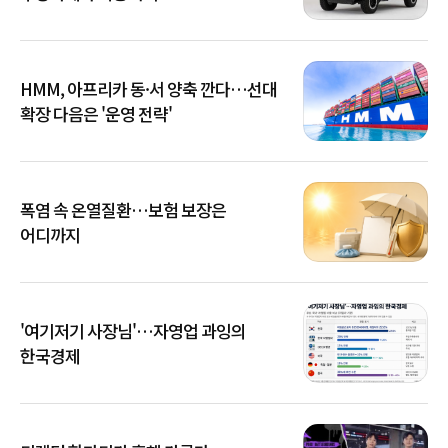
HMM, 아프리카 동·서 양축 깐다…선대
확장 다음은 '운영 전략'
폭염 속 온열질환…보험 보장은
어디까지
'여기저기 사장님'…자영업 과잉의
한국경제