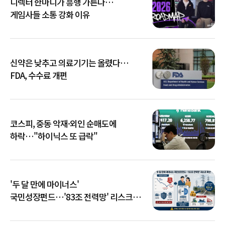
디렉터 한마디가 흥행 가른다…
게임사들 소통 강화 이유
신약은 낮추고 의료기기는 올렸다…
FDA, 수수료 개편
코스피, 중동 악재·외인 순매도에
하락…"하이닉스 또 급락"
'두 달 만에 마이너스'
국민성장펀드…'83조 전력망' 리스크
확산