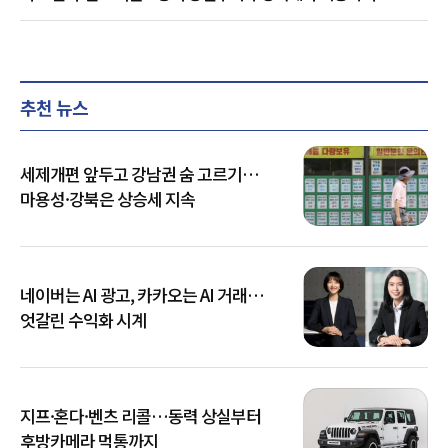
추천 뉴스
세제개편 앞두고 강남권 숨 고르기…
마용성·강북은 상승세 지속
네이버는 AI 광고, 카카오는 AI 거래…
엇갈린 수익화 시계
지프·혼다·벤츠 리콜…동력 상실부터
후방카메라 먹통까지