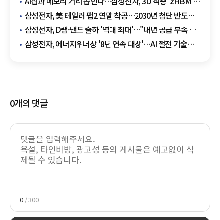
AI칩과 메모리 거리 좁힌다…삼성전자, 3D 적층 'zHBM'
첫 공개
삼성전자, 美 테일러 팹2 연말 착공…2030년 첨단 반도체
양산 목표
삼성전자, D램·낸드 출하 '역대 최대'…"내년 공급 부족 더
커진다"
삼성전자, 에너지위너상 '8년 연속 대상'…AI 절전 기술
통했다
0
개의 댓글
0
/ 300