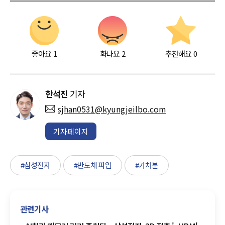
좋아요
1
화나요
2
추천해요
0
한석진
기자
sjhan0531@kyungjeilbo.com
기자페이지
#삼성전자
#반도체 파업
#가처분
관련기사