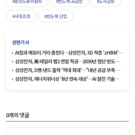
#중앙노동위원회
#반도체 공급망
#노사갈등
#사후조정
#반도체 산업
관련기사
AI칩과 메모리 거리 좁힌다…삼성전자, 3D 적층 'zHBM'
첫 공개
삼성전자, 美 테일러 팹2 연말 착공…2030년 첨단 반도체
양산 목표
삼성전자, D램·낸드 출하 '역대 최대'…"내년 공급 부족 더
커진다"
삼성전자, 에너지위너상 '8년 연속 대상'…AI 절전 기술
통했다
0
개의 댓글