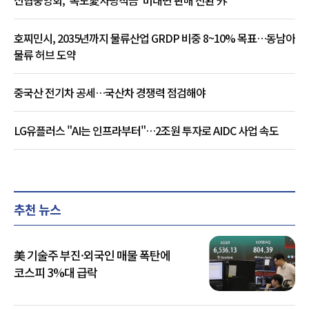
신협중앙회, '독도愛사랑적금' 비대면 판매 전환 外
호찌민시, 2035년까지 물류산업 GRDP 비중 8~10% 목표…동남아
물류 허브 도약
중국산 전기차 공세…국산차 경쟁력 점검해야
LG유플러스 "AI는 인프라부터"…2조원 투자로 AIDC 사업 속도
추천 뉴스
美 기술주 부진·외국인 매물 폭탄에
코스피 3%대 급락