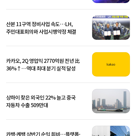
산본 11구역 정비사업 속도…LH,
주민대표회의와 사업시행약정 체결
카카오, 2Q 영업익 2770억원 전년 比
36%↑…역대 최대 분기 실적 달성
상하이 찾은 외국인 22% 늘고 중국
자동차 수출 509만대
카뱅·케뱅 상반기 순익 희비…플랫폼·