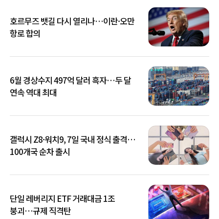
호르무즈 뱃길 다시 열리나…이란·오만
항로 합의
6월 경상수지 497억 달러 흑자…두 달
연속 역대 최대
갤럭시 Z8·워치9, 7일 국내 정식 출격…
100개국 순차 출시
단일 레버리지 ETF 거래대금 1조
붕괴…규제 직격탄