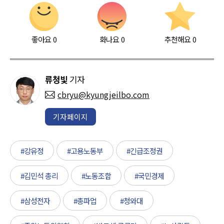
좋아요
0
화나요
0
추천해요
0
류청빛
기자
cbryu@kyungjeilbo.com
기자페이지
#강유정
#고용노동부
#긴급조정권
#김민석 총리
#노동조합
#국민경제
#삼성전자
#총파업
#청와대