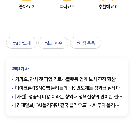
좋아요
2
화나요
0
추천해요
0
#AI 반도체
#초과세수
#재정 운용
관련기사
카카오, 창사 첫 파업 기로…플랫폼 업계 노사 긴장 확산
마이크론·TSMC 팹 늘리는데…K-반도체는 성과급 딜레마
[사설] '성공의 비용'이라는 청와대 정책실장의 안이한 현실
도피
[경제일보] "AI 돌리려면 결국 클라우드"…AI 투자 몰리자
웃는 클라우드 기업들