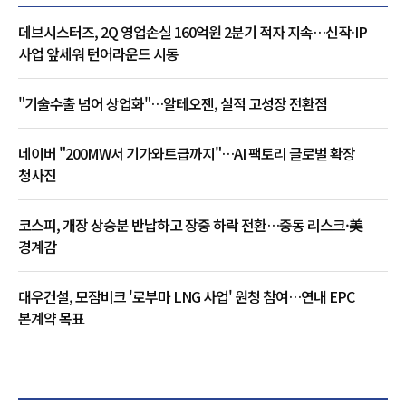
데브시스터즈, 2Q 영업손실 160억원 2분기 적자 지속…신작·IP
사업 앞세워 턴어라운드 시동
"기술수출 넘어 상업화"…알테오젠, 실적 고성장 전환점
네이버 "200MW서 기가와트급까지"…AI 팩토리 글로벌 확장
청사진
코스피, 개장 상승분 반납하고 장중 하락 전환…중동 리스크·美
경계감
대우건설, 모잠비크 '로부마 LNG 사업' 원청 참여…연내 EPC
본계약 목표