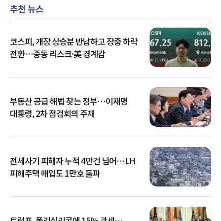
추천 뉴스
코스피, 개장 상승분 반납하고 장중 하락
전환…중동 리스크·美 경계감
부동산 공급 해법 찾는 정부…이재명
대통령, 2차 점검회의 주재
전세사기 피해자 누적 4만건 넘어…LH
피해주택 매입도 1만호 돌파
트럼프, 폴리실리콘에 15% 관세…