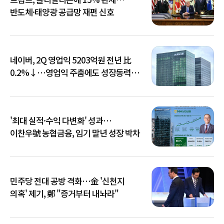
반도체·태양광 공급망 재편 신호
네이버, 2Q 영업익 5203억원 전년 比
0.2%↓…영업익 주춤에도 성장동력
키운다
'최대 실적·수익 다변화' 성과…
이찬우號 농협금융, 임기 말년 성장 박차
민주당 전대 공방 격화…金 '신천지
의혹' 제기, 鄭 "증거부터 내놔라"