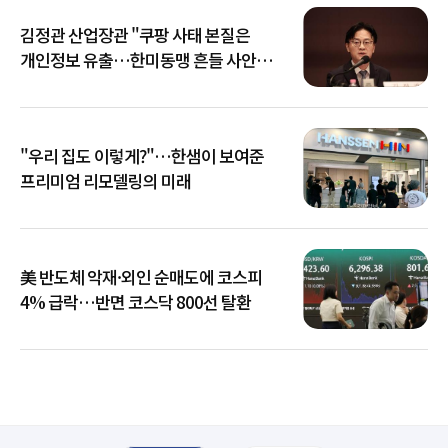
김정관 산업장관 "쿠팡 사태 본질은
개인정보 유출…한미동맹 흔들 사안
아냐"
"우리 집도 이렇게?"…한샘이 보여준
프리미엄 리모델링의 미래
美 반도체 악재·외인 순매도에 코스피
4% 급락…반면 코스닥 800선 탈환