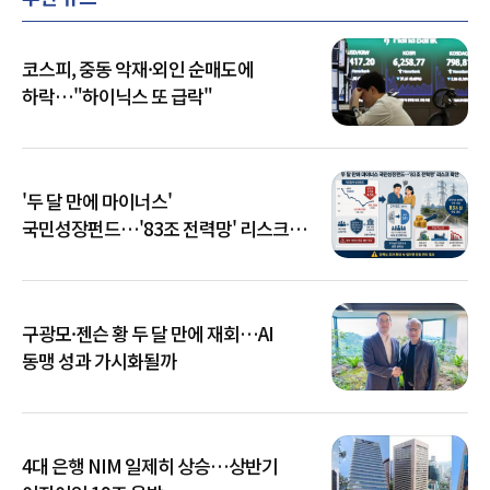
코스피, 중동 악재·외인 순매도에
하락…"하이닉스 또 급락"
'두 달 만에 마이너스'
국민성장펀드…'83조 전력망' 리스크
확산
구광모·젠슨 황 두 달 만에 재회…AI
동맹 성과 가시화될까
4대 은행 NIM 일제히 상승…상반기