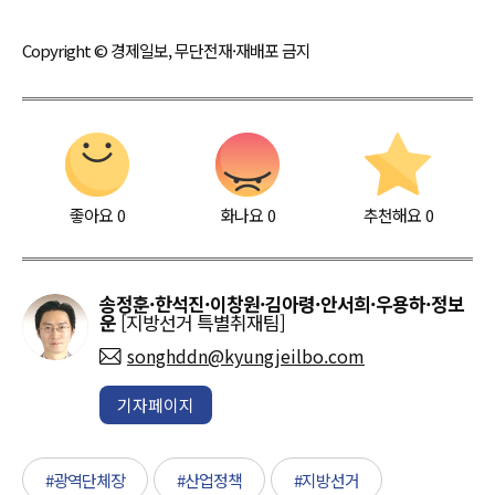
Copyright © 경제일보, 무단전재·재배포 금지
좋아요
0
화나요
0
추천해요
0
송정훈·한석진·이창원·김아령·안서희·우용하·정보
운
[지방선거 특별취재팀]
songhddn@kyungjeilbo.com
기자페이지
#광역단체장
#산업정책
#지방선거