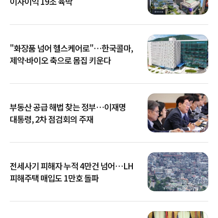
이자이익 19조 육박
"화장품 넘어 헬스케어로"…한국콜마,
제약·바이오 축으로 몸집 키운다
부동산 공급 해법 찾는 정부…이재명
대통령, 2차 점검회의 주재
전세사기 피해자 누적 4만건 넘어…LH
피해주택 매입도 1만호 돌파