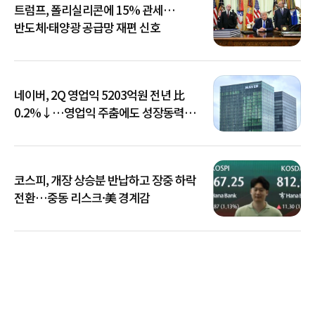
트럼프, 폴리실리콘에 15% 관세…
반도체·태양광 공급망 재편 신호
네이버, 2Q 영업익 5203억원 전년 比
0.2%↓…영업익 주춤에도 성장동력
키운다
코스피, 개장 상승분 반납하고 장중 하락
전환…중동 리스크·美 경계감