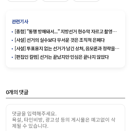
관련기사
[종합] "통행 방해돼서..." 지방선거 현수막 자르고 촬영
시민에 야구방망이 휘두른 50대 징역 2년
[사설] 선거의 실수보다 무서운 것은 조직적 은폐다
[사설] 투표용지 없는 선거가 남긴 상처, 음모론과 정략을
넘어 시스템 개혁이 먼저다
[편집인 칼럼] 선거는 끝났지만 민심은 끝나지 않았다
0
개의 댓글