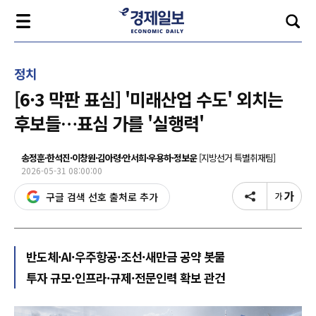
정치
[6·3 막판 표심] '미래산업 수도' 외치는
후보들…표심 가를 '실행력'
송정훈·한석진·이창원·김아령·안서희·우용하·정보운
[지방선거 특별취재팀]
2026-05-31 08:00:00
구글 검색 선호 출처로 추가
반도체·AI·우주항공·조선·새만금 공약 봇물
투자 규모·인프라·규제·전문인력 확보 관건