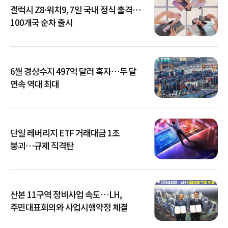
갤럭시 Z8·워치9, 7일 국내 정식 출격…
100개국 순차 출시
6월 경상수지 497억 달러 흑자…두 달
연속 역대 최대
단일 레버리지 ETF 거래대금 1조
붕괴…규제 직격탄
산본 11구역 정비사업 속도…LH,
주민대표회의와 사업시행약정 체결