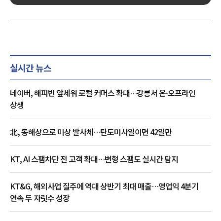
실시간 뉴스
네이버, 해피빈 앞세워 로컬 커머스 확대…강릉서 온·오프라인
상생
北, 동해상으로 미상 발사체…탄도미사일이면 42일만
KT, AI 스팸차단 전 고객 확대…변형 스팸도 실시간 탐지
KT&G, 해외사업 질주에 역대 상반기 최대 매출…영업익 4분기
연속 두 자릿수 성장