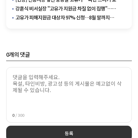
버티는 상인들
강훈식 비서실장 "고유가 지원금 차질 없이 집행"…
취약계층 지급 점검
고유가 피해지원금 대상자 97% 신청…8월 말까지
사용해야
0
개의 댓글
0
/ 300
등록