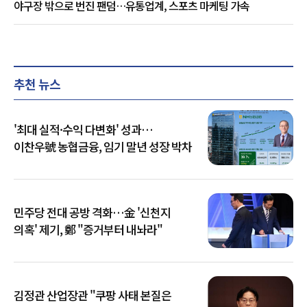
야구장 밖으로 번진 팬덤…유통업계, 스포츠 마케팅 가속
추천 뉴스
'최대 실적·수익 다변화' 성과…
이찬우號 농협금융, 임기 말년 성장 박차
민주당 전대 공방 격화…金 '신천지
의혹' 제기, 鄭 "증거부터 내놔라"
김정관 산업장관 "쿠팡 사태 본질은