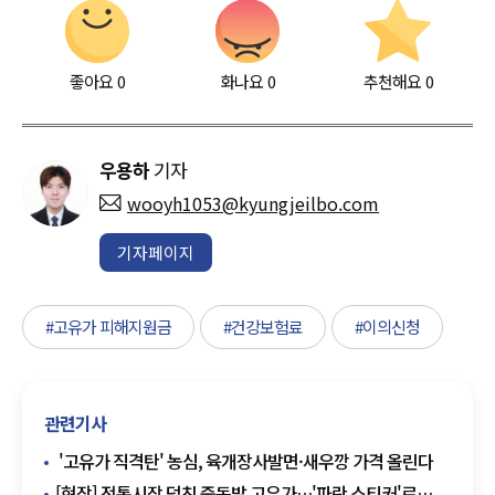
좋아요
0
화나요
0
추천해요
0
우용하
기자
wooyh1053@kyungjeilbo.com
기자페이지
#고유가 피해지원금
#건강보험료
#이의신청
관련기사
'고유가 직격탄' 농심, 육개장사발면·새우깡 가격 올린다
[현장] 전통시장 덮친 중동발 고유가…'파란 스티커'로