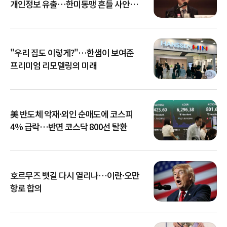
개인정보 유출…한미동맹 흔들 사안
아냐"
"우리 집도 이렇게?"…한샘이 보여준
프리미엄 리모델링의 미래
美 반도체 악재·외인 순매도에 코스피
4% 급락…반면 코스닥 800선 탈환
호르무즈 뱃길 다시 열리나…이란·오만
항로 합의