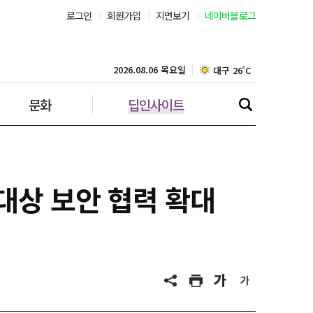
로그인
회원가입
지면보기
네이버블로그
부산 28˚C
대구 26˚C
2026.08.06 목요일
문화
딥인사이트
인천 29˚C
광주 28˚C
대전 29˚C
학 대상 보안 협력 확대
울산 25˚C
강릉 25˚C
제주 28˚C