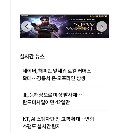
실시간 뉴스
네이버, 해피빈 앞세워 로컬 커머스
확대…강릉서 온·오프라인 상생
北, 동해상으로 미상 발사체…
탄도미사일이면 42일만
KT, AI 스팸차단 전 고객 확대…변형
스팸도 실시간 탐지