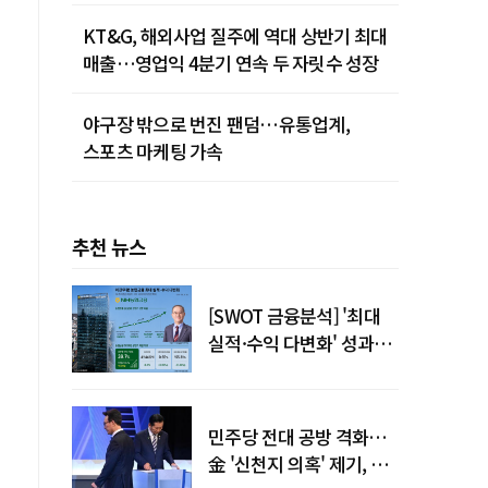
KT&G, 해외사업 질주에 역대 상반기 최대
매출…영업익 4분기 연속 두 자릿수 성장
야구장 밖으로 번진 팬덤…유통업계,
스포츠 마케팅 가속
추천 뉴스
[SWOT 금융분석] '최대
실적·수익 다변화' 성과…
이찬우號 농협금융, 임기
말년 성장 박차
민주당 전대 공방 격화…
金 '신천지 의혹' 제기, 鄭