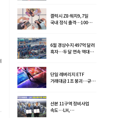
갤럭시 Z8·워치9, 7일
국내 정식 출격…100개국
순차 출시
6월 경상수지 497억 달러
흑자…두 달 연속 역대
최대
의
단일 레버리지 ETF
거래대금 1조 붕괴…규제
직격탄
산본 11구역 정비사업
속도…LH,
주민대표회의와