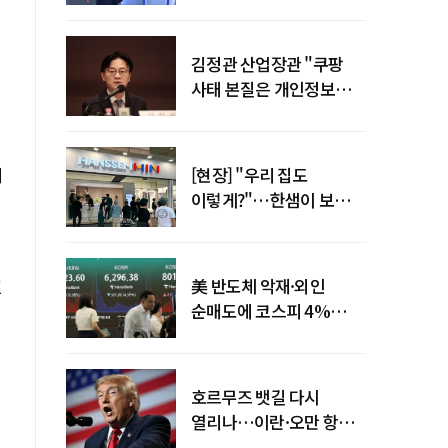
"증거부터 내놔라"
김정관 산업장관 "쿠팡
사태 본질은 개인정보
유출…한미동맹 흔들
사안 아냐"
계
[현장] "우리 집도
이렇게?"…한샘이 보여준
프리미엄 리모델링의 미래
美 반도체 악재·외인
순매도에 코스피 4%
급락…반면 코스닥 800선
탈환
호르무즈 뱃길 다시
열리나…이란·오만 항로
합의