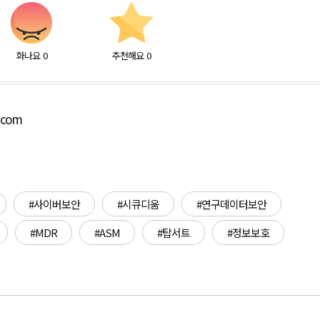
화나요
0
추천해요
0
.com
#사이버보안
#시큐디움
#연구데이터보안
#MDR
#ASM
#탑서트
#정보보호