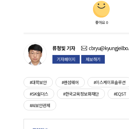
좋아요
0
류청빛
기자
cbryu@kyungjeilbo
기자페이지
제보하기
#대학보안
#랜섬웨어
#이스케이프솔루션
#SK쉴더스
#한국교육정보화재단
#EQST
#AI보안관제