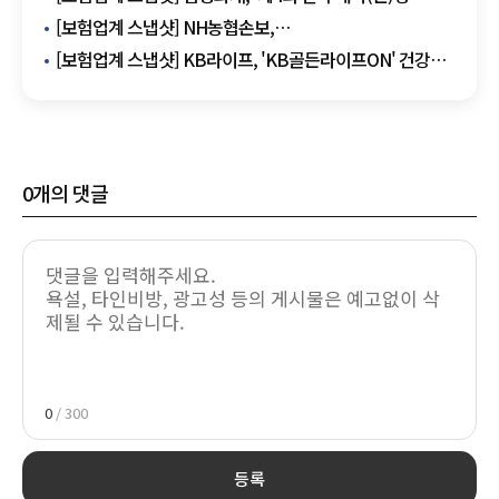
리스크 관리 경진대회' 본선발표회 실시 外
[보험업계 스냅샷] NH농협손보,
'NH5.N.5굿플러스건강보험(1040형)' 출시 外
[보험업계 스냅샷] KB라이프, 'KB골든라이프ON' 건강
알리미 서비스 출시 外
0
개의 댓글
0
/ 300
등록