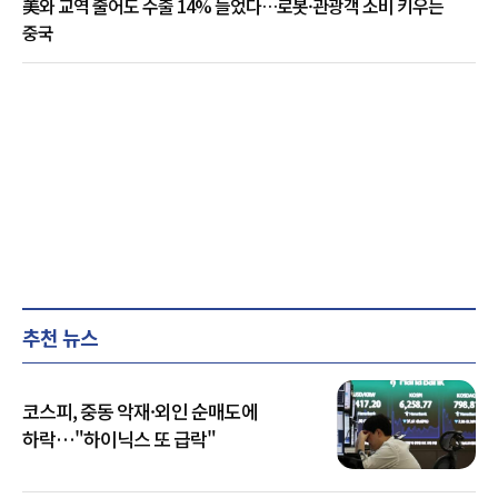
美와 교역 줄어도 수출 14% 늘었다…로봇·관광객 소비 키우는
중국
추천 뉴스
코스피, 중동 악재·외인 순매도에
하락…"하이닉스 또 급락"