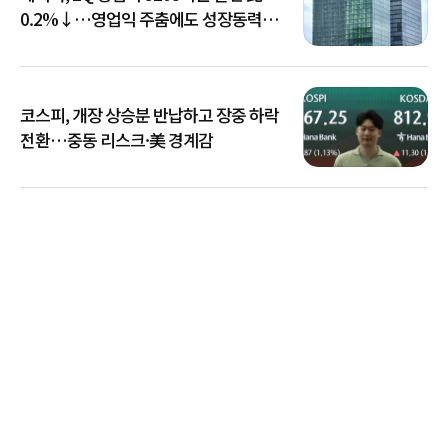
0.2%↓…영업익 주춤에도 성장동력
키운다
코스피, 개장 상승분 반납하고 장중 하락
전환…중동 리스크·美 경계감