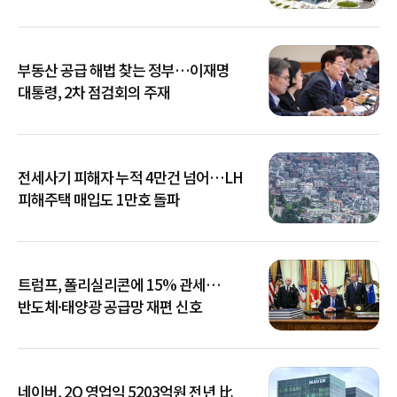
부동산 공급 해법 찾는 정부…이재명
대통령, 2차 점검회의 주재
전세사기 피해자 누적 4만건 넘어…LH
피해주택 매입도 1만호 돌파
트럼프, 폴리실리콘에 15% 관세…
반도체·태양광 공급망 재편 신호
네이버, 2Q 영업익 5203억원 전년 比