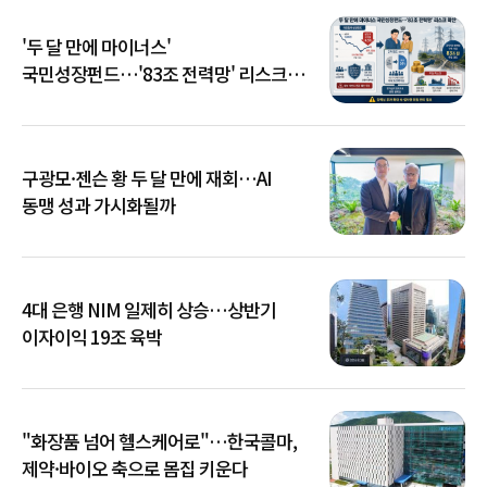
'두 달 만에 마이너스'
국민성장펀드…'83조 전력망' 리스크
확산
구광모·젠슨 황 두 달 만에 재회…AI
동맹 성과 가시화될까
4대 은행 NIM 일제히 상승…상반기
이자이익 19조 육박
"화장품 넘어 헬스케어로"…한국콜마,
제약·바이오 축으로 몸집 키운다