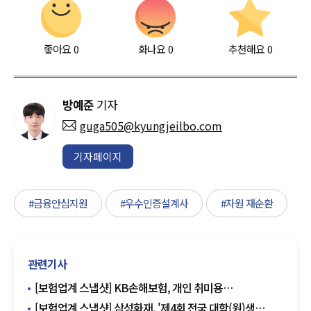
좋아요
0
화나요
0
추천해요
0
방예준
기자
guga505@kyungjeilbo.com
기자페이지
#금융안심지원
#우수인증설계사
#자원 재순환
관련기사
[보험업계 스냅샷] KB손해보험, 개인 취미용
'드론배상책임보험' 출시 外
[보험업계 스냅샷] 삼성화재, '제4회 전국 대학(원)생