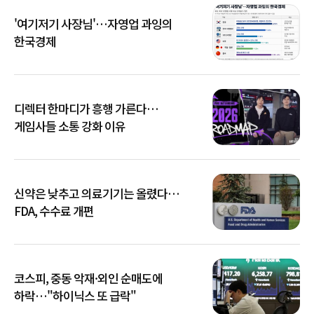
'여기저기 사장님'…자영업 과잉의
한국경제
디렉터 한마디가 흥행 가른다…
게임사들 소통 강화 이유
신약은 낮추고 의료기기는 올렸다…
FDA, 수수료 개편
코스피, 중동 악재·외인 순매도에
하락…"하이닉스 또 급락"