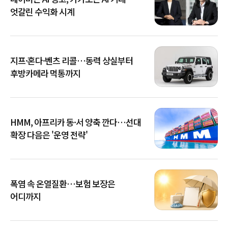
엇갈린 수익화 시계
지프·혼다·벤츠 리콜…동력 상실부터
후방카메라 먹통까지
HMM, 아프리카 동·서 양축 깐다…선대
확장 다음은 '운영 전략'
폭염 속 온열질환…보험 보장은
어디까지