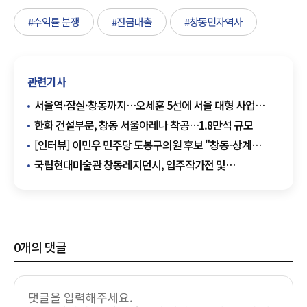
#수익률 분쟁
#잔금대출
#창동민자역사
관련기사
서울역·잠실·창동까지…오세훈 5선에 서울 대형 사업
연속성 확보
한화 건설부문, 창동 서울아레나 착공…1.8만석 규모
[인터뷰] 이민우 민주당 도봉구의원 후보 "창동-상계
바이오클러스터에 서울대병원 유치"
국립현대미술관 창동레지던시, 입주작가전 및
오픈스튜디오 개최
0
개의 댓글