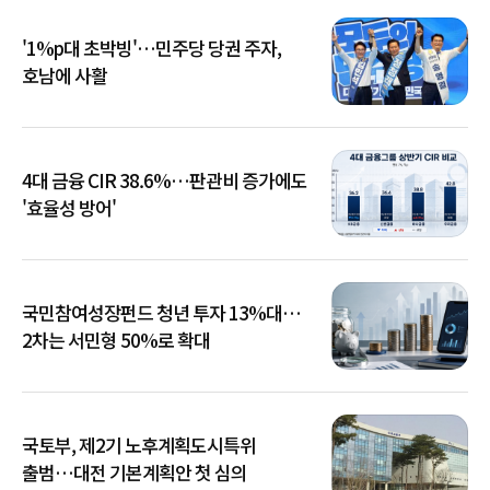
'1%p대 초박빙'…민주당 당권 주자,
호남에 사활
4대 금융 CIR 38.6%…판관비 증가에도
'효율성 방어'
국민참여성장펀드 청년 투자 13%대…
2차는 서민형 50%로 확대
국토부, 제2기 노후계획도시특위
출범…대전 기본계획안 첫 심의