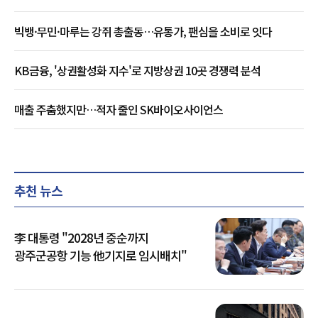
빅뱅·무민·마루는 강쥐 총출동…유통가, 팬심을 소비로 잇다
KB금융, '상권활성화 지수'로 지방상권 10곳 경쟁력 분석
매출 주춤했지만…적자 줄인 SK바이오사이언스
추천 뉴스
李 대통령 "2028년 중순까지
광주군공항 기능 他기지로 임시배치"