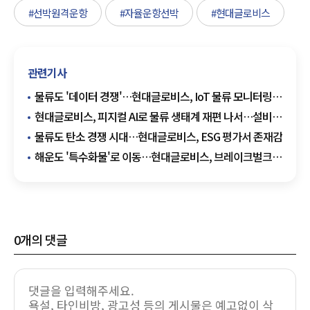
#선박원격운항
#자율운항선박
#현대글로비스
관련기사
물류도 '데이터 경쟁'…현대글로비스, IoT 물류 모니터링
도입
현대글로비스, 피지컬 AI로 물류 생태계 재편 나서…설비
넘어 데이터 경쟁
물류도 탄소 경쟁 시대…현대글로비스, ESG 평가서 존재감
해운도 '특수화물'로 이동…현대글로비스, 브레이크벌크
공략
0
개의 댓글