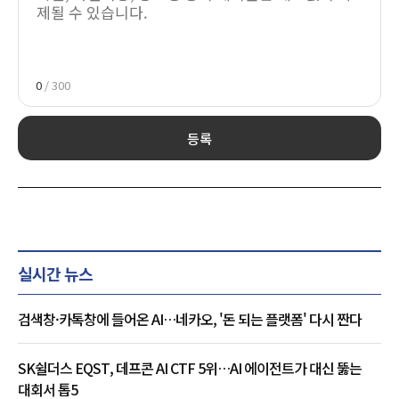
0
/ 300
등록
실시간 뉴스
검색창·카톡창에 들어온 AI…네카오, '돈 되는 플랫폼' 다시 짠다
SK쉴더스 EQST, 데프콘 AI CTF 5위…AI 에이전트가 대신 뚫는
대회서 톱5