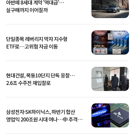
아반떼 8세대 계약 '역대급'…
실구매까지 이어질까
단일종목 레버리지 막자 지수형
ETF로…고위험 자금 이동
현대건설, 목동10단지 단독 응찰…
2.6조 수주전 재입찰로
삼성전자·SK하이닉스, 하반기 합산
영업익 200조원 시대 여나…中 추격은
부담