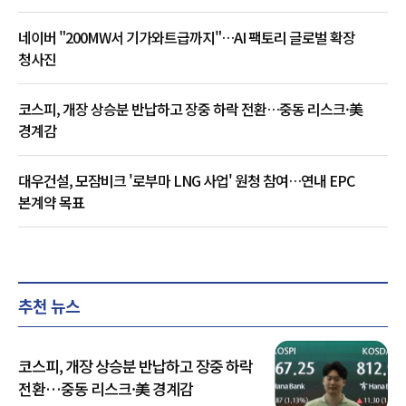
네이버 "200MW서 기가와트급까지"…AI 팩토리 글로벌 확장
청사진
코스피, 개장 상승분 반납하고 장중 하락 전환…중동 리스크·美
경계감
대우건설, 모잠비크 '로부마 LNG 사업' 원청 참여…연내 EPC
본계약 목표
추천 뉴스
코스피, 개장 상승분 반납하고 장중 하락
전환…중동 리스크·美 경계감