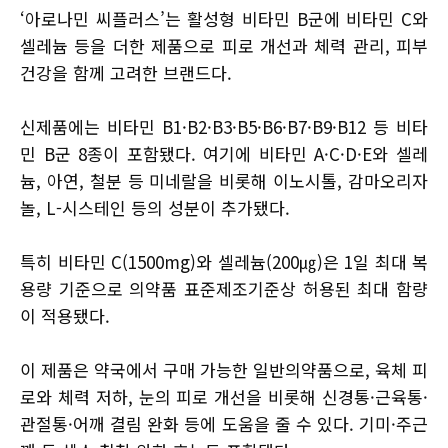
‘아로나민 씨플러스’는 활성형 비타민 B군에 비타민 C와
셀레늄 등을 더한 제품으로 피로 개선과 체력 관리, 피부
건강을 함께 고려한 브랜드다.
신제품에는 비타민 B1·B2·B3·B5·B6·B7·B9·B12 등 비타
민 B군 8종이 포함됐다. 여기에 비타민 A·C·D·E와 셀레
늄, 아연, 철분 등 미네랄을 비롯해 이노시톨, 감마오리자
놀, L-시스테인 등의 성분이 추가됐다.
특히 비타민 C(1500mg)와 셀레늄(200㎍)은 1일 최대 복
용량 기준으로 의약품 표준제조기준상 허용된 최대 함량
이 적용됐다.
이 제품은 약국에서 구매 가능한 일반의약품으로, 육체 피
로와 체력 저하, 눈의 피로 개선을 비롯해 신경통·근육통·
관절통·어깨 결림 완화 등에 도움을 줄 수 있다. 기미·주근