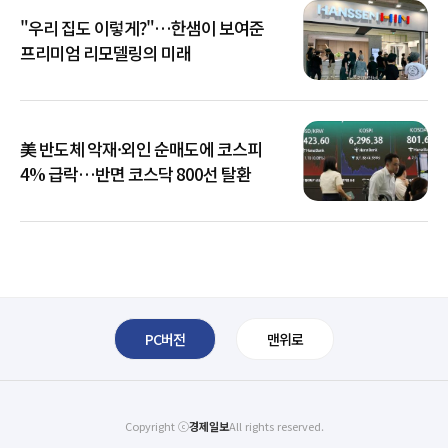
"우리 집도 이렇게?"…한샘이 보여준
프리미엄 리모델링의 미래
美 반도체 악재·외인 순매도에 코스피
4% 급락…반면 코스닥 800선 탈환
PC버전
맨위로
Copyright ⓒ
경제일보
All rights reserved.