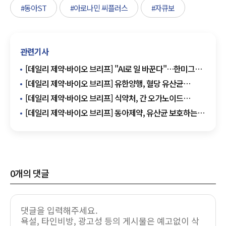
#동아ST
#아로나민 씨플러스
#자큐보
관련기사
[데일리 제약·바이오 브리프] "AI로 일 바꾼다"…한미그룹,
임직원 참여형 혁신 프로그램 外
[데일리 제약·바이오 브리프] 유한양행, 혈당 유산균
멕시코 진출…130억 계약 기반 확대 外
[데일리 제약·바이오 브리프] 식약처, 간 오가노이드
독성평가 기술 대웅제약 이전 外
[데일리 제약·바이오 브리프] 동아제약, 유산균 보호하는
'이중정 설계' 앞세운 구강유산균 출시 外
0
개의 댓글