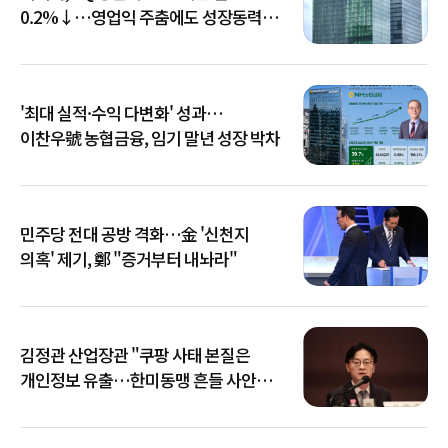
0.2%↓…영업익 주춤에도 성장동력
키운다
'최대 실적·수익 다변화' 성과…
이찬우號 농협금융, 임기 말년 성장 박차
민주당 전대 공방 격화…金 '신천지
의혹' 제기, 鄭 "증거부터 내놔라"
김정관 산업장관 "쿠팡 사태 본질은
개인정보 유출…한미동맹 흔들 사안
아냐"