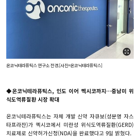
온코닉테라퓨틱스 연구소 전경.[사진=온코닉테라퓨틱스]
◆
온코닉테라퓨틱스, 인도 이어 멕시코까지…중남미 위
식도역류질환 시장 확대
온코닉테라퓨틱스는 자체 개발 신약 자큐보(성분명 자스
타프라잔)가 멕시코에서 미란성 위식도역류질환(GERD)
치료제로 신약허가신청(NDA)을 완료했다고 9일 밝혔다.