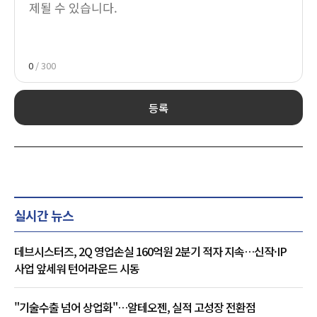
0
/ 300
등록
실시간 뉴스
데브시스터즈, 2Q 영업손실 160억원 2분기 적자 지속…신작·IP
사업 앞세워 턴어라운드 시동
"기술수출 넘어 상업화"…알테오젠, 실적 고성장 전환점