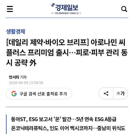
생활경제
[데일리 제약·바이오 브리프] 아로나민 씨
플러스 프리미엄 출시…피로·피부 관리 동
시 공략 外
안서희
기자
2026-06-09 15:58:56
구글 검색 선호 출처로 추가
동아ST, ESG 보고서 '온' 발간…5년 연속 ESG A등급
온코닉테라퓨틱스, 인도 이어 멕시코까지…중남미 위식도