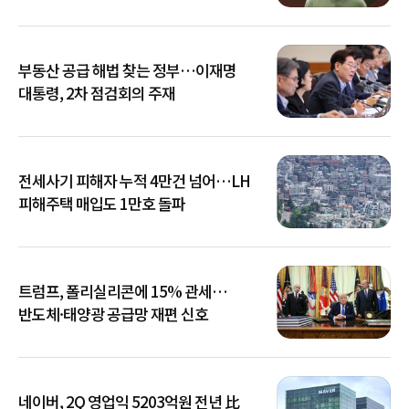
부동산 공급 해법 찾는 정부…이재명
대통령, 2차 점검회의 주재
전세사기 피해자 누적 4만건 넘어…LH
피해주택 매입도 1만호 돌파
트럼프, 폴리실리콘에 15% 관세…
반도체·태양광 공급망 재편 신호
네이버, 2Q 영업익 5203억원 전년 比