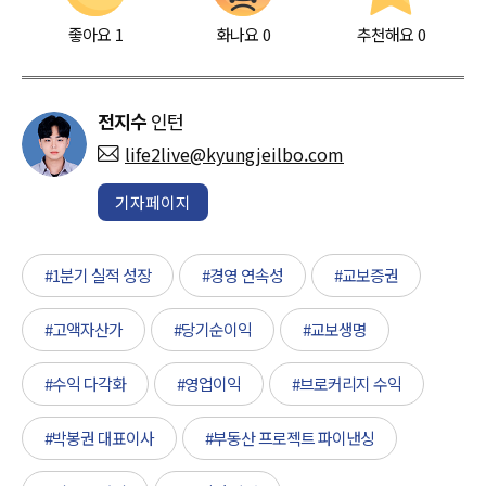
좋아요
1
화나요
0
추천해요
0
전지수
인턴
life2live@kyungjeilbo.com
기자페이지
#1분기 실적 성장
#경영 연속성
#교보증권
#고액자산가
#당기순이익
#교보생명
#수익 다각화
#영업이익
#브로커리지 수익
#박봉권 대표이사
#부동산 프로젝트 파이낸싱