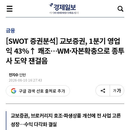
금융
[SWOT 증권분석] 교보증권, 1분기 영업
익 43%↑ 쾌조…WM·자본확충으로 종투
사 도약 잰걸음
전지수
인턴
2026-06-10 16:27:43
구글 검색 선호 출처로 추가
교보증권, 브로커리지 호조·파생상품 개선에 전 사업 고른
성장…수익 다각화 결실