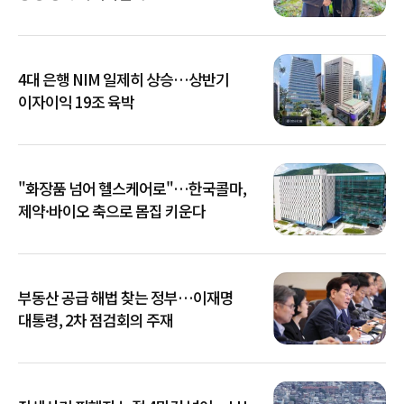
4대 은행 NIM 일제히 상승…상반기
이자이익 19조 육박
"화장품 넘어 헬스케어로"…한국콜마,
제약·바이오 축으로 몸집 키운다
부동산 공급 해법 찾는 정부…이재명
대통령, 2차 점검회의 주재