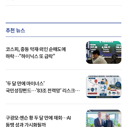
추천 뉴스
코스피, 중동 악재·외인 순매도에
하락…"하이닉스 또 급락"
'두 달 만에 마이너스'
국민성장펀드…'83조 전력망' 리스크
확산
구광모·젠슨 황 두 달 만에 재회…AI
동맹 성과 가시화될까