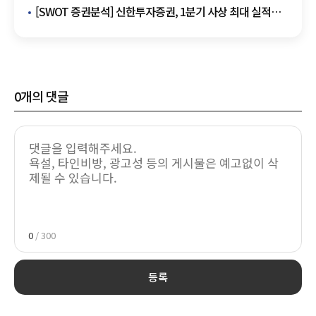
부문 고른 성장 '육각형 수익구조'
[SWOT 증권분석] 신한투자증권, 1분기 사상 최대 실적
달성…발행어음·AX 사업 다각화로 판 흔든다
0
개의 댓글
0
/ 300
등록