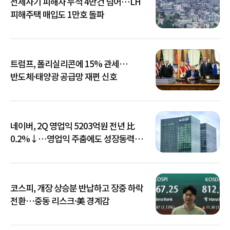
전세사기 피해자 누적 4만건 넘어…LH
피해주택 매입도 1만호 돌파
트럼프, 폴리실리콘에 15% 관세…
반도체·태양광 공급망 재편 신호
네이버, 2Q 영업익 5203억원 전년 比
0.2%↓…영업익 주춤에도 성장동력
키운다
코스피, 개장 상승분 반납하고 장중 하락
전환…중동 리스크·美 경계감