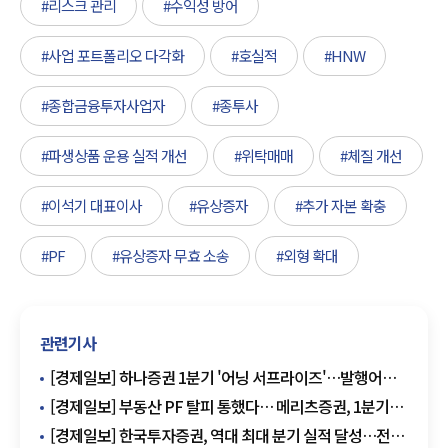
#리스크 관리
#수익성 방어
#사업 포트폴리오 다각화
#호실적
#HNW
#종합금융투자사업자
#종투사
#파생상품 운용 실적 개선
#위탁매매
#체질 개선
#이석기 대표이사
#유상증자
#추가 자본 확충
#PF
#유상증자 무효 소송
#외형 확대
관련기사
[경제일보] 하나증권 1분기 '어닝 서프라이즈'…발행어음·
초대형 벤처펀드 공격적 사업 가속화
[경제일보] 부동산 PF 탈피 통했다… 메리츠증권, 1분기
영업익 72% 급증 → '수익 다각화'
[경제일보] 한국투자증권, 역대 최대 분기 실적 달성…전