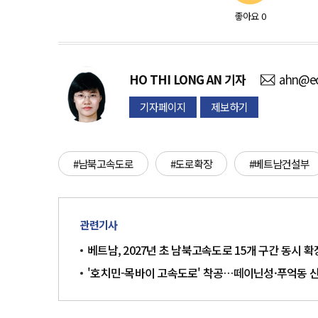
좋아요
0
HO THI LONG AN
기자
ahn@ec
기자페이지
제보하기
#남북고속도로
#도로확장
#베트남건설부
관련기사
베트남, 2027년 초 남북고속도로 15개 구간 동시 확
'호치민-목바이 고속도로' 착공…떼이닌성·푸억동 