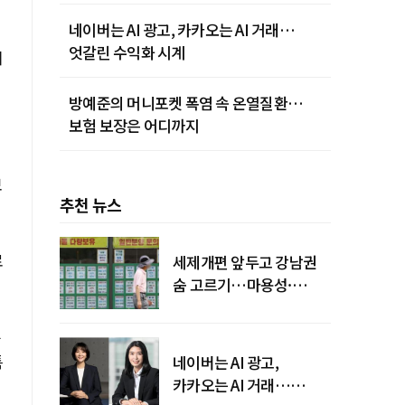
네이버는 AI 광고, 카카오는 AI 거래…
엇갈린 수익화 시계
의
방예준의 머니포켓 폭염 속 온열질환…
보험 보장은 어디까지
보
추천 뉴스
로
세제개편 앞두고 강남권
숨 고르기…마용성·
강북은 상승세 지속
투
특
네이버는 AI 광고,
카카오는 AI 거래…