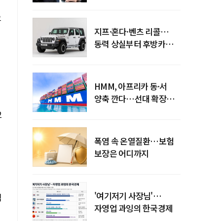
엇갈린 수익화 시계
으
지프·혼다·벤츠 리콜…
동력 상실부터 후방카메라
먹통까지
HMM, 아프리카 동·서
양축 깐다…선대 확장
다음은 '운영 전략'
2
폭염 속 온열질환…보험
보장은 어디까지
'여기저기 사장님'…
식
자영업 과잉의 한국경제