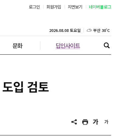
로그인
회원가입
지면보기
네이버블로그
부산 30˚C
대구 31˚C
2026.08.08 토요일
문화
딥인사이트
인천 31˚C
광주 33˚C
대전 34˚C
 도입 검토
울산 31˚C
강릉 23˚C
제주 30˚C