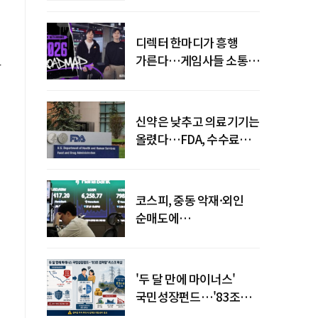
디렉터 한마디가 흥행
가른다…게임사들 소통
하
강화 이유
신약은 낮추고 의료기기는
올렸다…FDA, 수수료
개편
코스피, 중동 악재·외인
순매도에
하락…"하이닉스 또
급락"
'두 달 만에 마이너스'
국민성장펀드…'83조
전력망' 리스크 확산