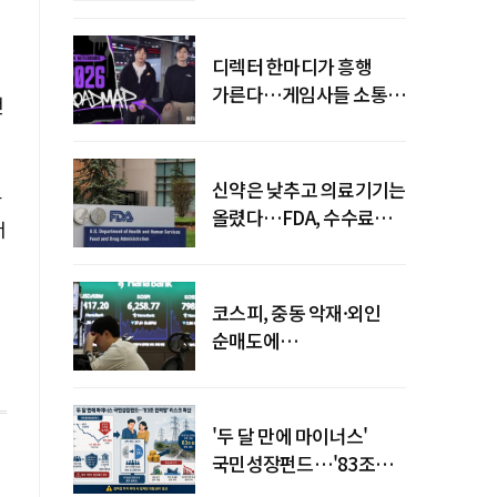
디렉터 한마디가 흥행
가른다…게임사들 소통
전
강화 이유
신약은 낮추고 의료기기는
라
올렸다…FDA, 수수료
서
개편
코스피, 중동 악재·외인
순매도에
하락…"하이닉스 또
급락"
'두 달 만에 마이너스'
국민성장펀드…'83조
전력망' 리스크 확산