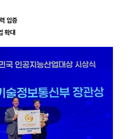
력 입증
업 확대