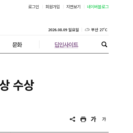
로그인
회원가입
지면보기
네이버블로그
부산 27˚C
대구 25˚C
2026.08.09 일요일
문화
딥인사이트
인천 25˚C
광주 26˚C
대전 26˚C
관상 수상
울산 26˚C
강릉 21˚C
제주 29˚C