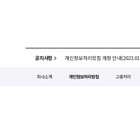
공지사항
개인정보처리방침 개정 안내(2023.01.
회사소개
개인정보처리방침
고충처리
정기간행등록번호 : 서울 아052
주소 : 서울 종로구 종로5길 1
인터넷신문윤리위원회 윤리강령을
Copyright ⓒ
경제일보
All ri