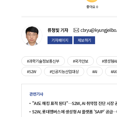
좋아요
0
류청빛
기자
cbryu@kyungjeilbo
기자페이지
제보하기
#과학기술정보통신부
#국가안보
#생성형AI
#S2W
#인공지능산업대상
#AI
#AX
관련기사
"AI도 해킹 표적 된다"…S2W, AI 취약점 진단 시장
S2W, 롯데멤버스에 생성형 AI 플랫폼 'SAIP' 공급