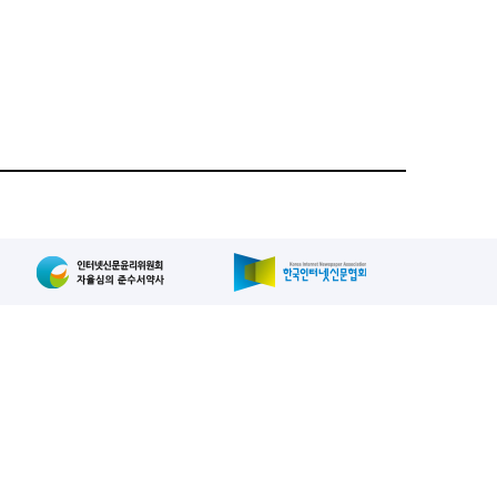
집인: 사장/양규현
패밀리사이트
2-739-2171
, 복사, 배포 등을 금지합니다.