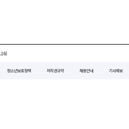
16)
청소년보호정책
저작권규약
채용안내
기사제보
80
등록일자 : 2018년 07월 04일
제호 : e경제일보
발행인: 회장/곽영길
편
3 삼공빌딩 11층
발행 : 2018년 07월 04일
청소년보호책임자 : 선재관
전화 : 0
 준수합니다. 경제일보의 모든 콘텐츠(기사)는 저작권법의 보호를 받으며, 무단전재
ghts reserved.