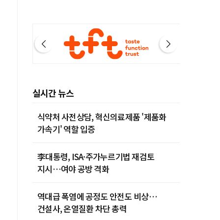
실시간 뉴스
식약처 사전상담, 혁신의료제품 '제품화
가속기' 역할 입증
李대통령, ISA·주가누르기법 재검토
지시…여야 공방 격화
역대급 폭염에 공정도 안전도 비상…
건설사, 온열질환 차단 총력