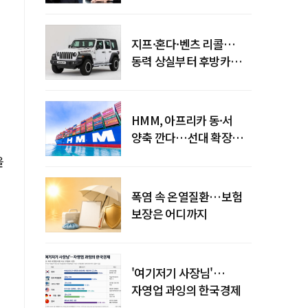
엇갈린 수익화 시계
지프·혼다·벤츠 리콜…
동력 상실부터 후방카메라
먹통까지
HMM, 아프리카 동·서
양축 깐다…선대 확장
다음은 '운영 전략'
을
폭염 속 온열질환…보험
보장은 어디까지
'여기저기 사장님'…
자영업 과잉의 한국경제