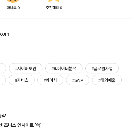
화나요
0
추천해요
0
.com
#사이버보안
#빅데이터분석
#글로벌사업
#자비스
#퀘이사
#SAIP
#해외매출
 공략
…비즈니스 인사이트 '쑥'