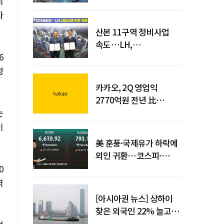
의
최대
자
산본 11구역 정비사업
속도…LH,
6
주민대표회의와
사업시행약정 체결
정
카카오, 2Q 영업익
2770억원 전년 比
36%↑…역대 최대 분기
는
실적 달성
이
美 훈풍·국제유가 하락에
외인 귀환…코스피·
코스닥 동반 상승
0
역
[아시아권 뉴스] 상하이
찾은 외국인 22% 늘고
중국 자동차 수출 509만대