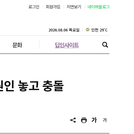
로그인
회원가입
지면보기
네이버블로그
대구 29˚C
인천 29˚C
2026.08.06 목요일
문화
딥인사이트
광주 29˚C
대전 30˚C
울산 29˚C
원인 놓고 충돌
강릉 29˚C
제주 29˚C