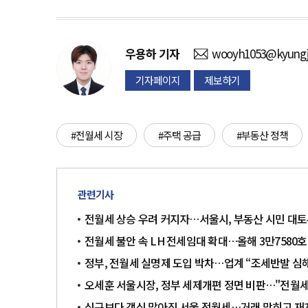
우용하
기자
wooyh1053@kyungj
기자페이지
제보하기
#전월세 시장
#주택 공급
#부동산 정책
관련기사
전월세 상승 우려 커지자…서울시, 부동산 시민 대
전월세 불안 속 LH 전세임대 확대…올해 3만7580호
정부, 전월세 실명제 도입 박차…업계 “조세반발 심
오세훈 서울시장, 정부 세제개편 정면 비판…"전월세
신규보다 갱신 많아진 서울 전월세…거래 막히고 재