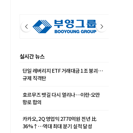
실시간 뉴스
단일 레버리지 ETF 거래대금 1조 붕괴…
규제 직격탄
호르무즈 뱃길 다시 열리나…이란·오만
항로 합의
카카오, 2Q 영업익 2770억원 전년 比
36%↑…역대 최대 분기 실적 달성