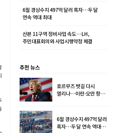
6월 경상수지 497억 달러 흑자…두 달
연속 역대 최대
산본 11구역 정비사업 속도…LH,
주민대표회의와 사업시행약정 체결
감
추천 뉴스
시
호르무즈 뱃길 다시
열리나…이란·오만 항로
두
합의
동
6월 경상수지 497억 달러
흑자…두 달 연속 역대