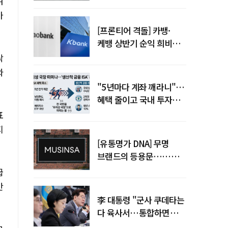
여
아
[프론티어 격돌] 카뱅·
케뱅 상반기 순익 희비…
플랫폼·개인사업자
락
금융으로 성장 기반 확대
와
"5년마다 계좌 깨라니"…
혜택 줄이고 국내 투자로
묶은 ISA 개편 논란
표
지
[유통명가 DNA] 무명
브랜드의 등용문……
무신사의 20년 플랫폼
급
혁명
만
李 대통령 "군사 쿠데타는
다 육사서…통합하면
가능성 줄 것"