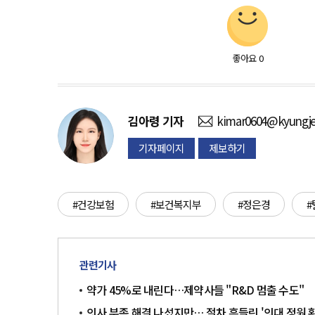
좋아요
0
김아령
기자
kimar0604@kyungje
기자페이지
제보하기
#건강보험
#보건복지부
#정은경
#
관련기사
약가 45%로 내린다…제약사들 "R&D 멈출 수도"
의사 부족 해결 나섰지만… 절차 흔들린 '의대 정원 