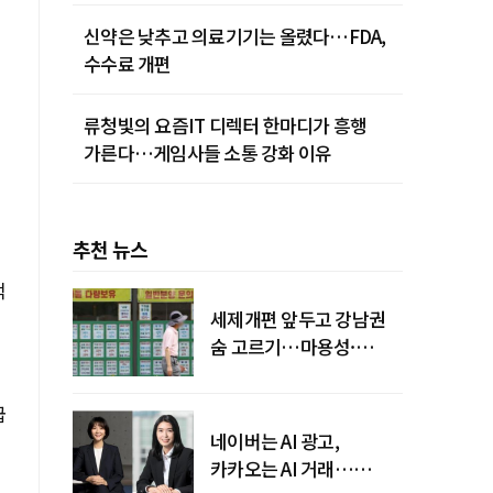
신약은 낮추고 의료기기는 올렸다…FDA,
수수료 개편
류청빛의 요즘IT 디렉터 한마디가 흥행
가른다…게임사들 소통 강화 이유
추천 뉴스
적
세제개편 앞두고 강남권
숨 고르기…마용성·
강북은 상승세 지속
급
네이버는 AI 광고,
카카오는 AI 거래…