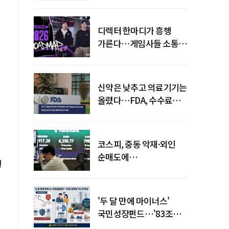
디렉터 한마디가 흥행
가른다…게임사들 소통
강화 이유
신약은 낮추고 의료기기는
올렸다…FDA, 수수료
개편
코스피, 중동 악재·외인
순매도에
원
하락…"하이닉스 또
급락"
'두 달 만에 마이너스'
국민성장펀드…'83조
전력망' 리스크 확산