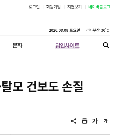
로그인
회원가입
지면보기
네이버블로그
부산 30˚C
대구 34˚C
2026.08.08 토요일
문화
딥인사이트
인천 32˚C
광주 33˚C
대전 34˚C
·탈모 건보도 손질
울산 28˚C
강릉 24˚C
제주 31˚C