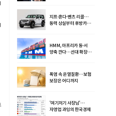
엇갈린 수익화 시계
치
지프·혼다·벤츠 리콜…
동력 상실부터 후방카메라
이
먹통까지
HMM, 아프리카 동·서
양축 깐다…선대 확장
다음은 '운영 전략'
에
폭염 속 온열질환…보험
보장은 어디까지
'여기저기 사장님'…
토
자영업 과잉의 한국경제