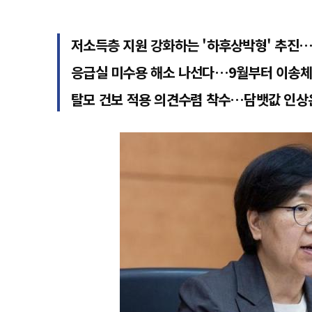
저소득층 지원 강화하는 '하후상박형' 추진
응급실 미수용 해소 나선다…9월부터 이송체
탈모 건보 적용 의견수렴 착수…담뱃값 인상은