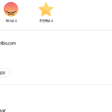
화나요
0
추천해요
0
ilbo.com
탈모
확대'