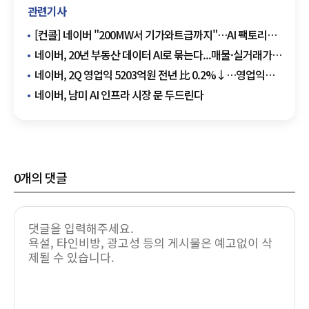
관련기사
[컨콜] 네이버 "200MW서 기가와트급까지"…AI 팩토리
글로벌 확장 청사진
네이버, 20년 부동산 데이터 AI로 묶는다...매물·실거래가·
후기·금융정보 종합 분석
네이버, 2Q 영업익 5203억원 전년 比 0.2%↓…영업익
주춤에도 성장동력 키운다
네이버, 남미 AI 인프라 시장 문 두드린다
0
개의 댓글