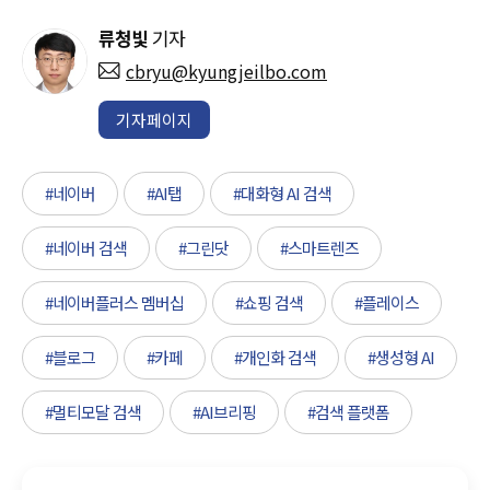
류청빛
기자
cbryu@kyungjeilbo.com
기자페이지
#네이버
#AI탭
#대화형 AI 검색
#네이버 검색
#그린닷
#스마트렌즈
#네이버플러스 멤버십
#쇼핑 검색
#플레이스
#블로그
#카페
#개인화 검색
#생성형 AI
#멀티모달 검색
#AI브리핑
#검색 플랫폼