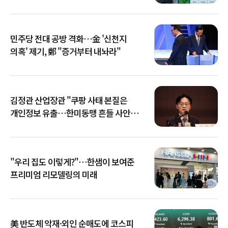
민주당 전대 공방 격화…金 '신천지
의혹' 제기, 鄭 "증거부터 내놔라"
김정관 산업장관 "쿠팡 사태 본질은
개인정보 유출…한미동맹 흔들 사안
아냐"
"우리 집도 이렇게?"…한샘이 보여준
프리미엄 리모델링의 미래
美 반도체 악재·외인 순매도에 코스피