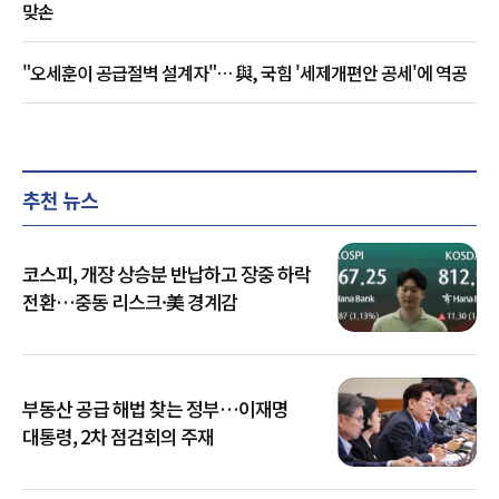
맞손
"오세훈이 공급절벽 설계자"… 與, 국힘 '세제개편안 공세'에 역공
추천 뉴스
코스피, 개장 상승분 반납하고 장중 하락
전환…중동 리스크·美 경계감
부동산 공급 해법 찾는 정부…이재명
대통령, 2차 점검회의 주재