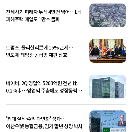
전세사기 피해자 누적 4만건 넘어…LH
피해주택 매입도 1만호 돌파
트럼프, 폴리실리콘에 15% 관세…
반도체·태양광 공급망 재편 신호
네이버, 2Q 영업익 5203억원 전년 比
0.2%↓…영업익 주춤에도 성장동력
키운다
'최대 실적·수익 다변화' 성과…
이찬우號 농협금융, 임기 말년 성장 박차