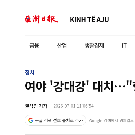
금융
산업
생활경제
IT
정치
여야 '강대강' 대치…
권석림 기자
2026-07-01 11:06:54
구글 검색 선호 출처로 추가
Google 검색에서 경제일보