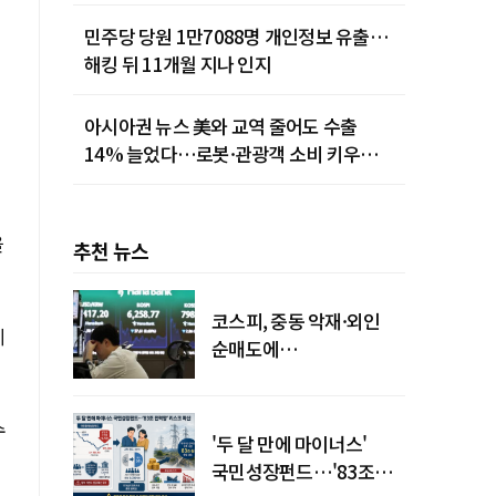
민주당 당원 1만7088명 개인정보 유출…
해킹 뒤 11개월 지나 인지
아시아권 뉴스 美와 교역 줄어도 수출
14% 늘었다…로봇·관광객 소비 키우는
중국
을
추천 뉴스
코스피, 중동 악재·외인
에
순매도에
하락…"하이닉스 또
급락"
수
'두 달 만에 마이너스'
국민성장펀드…'83조