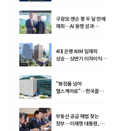
전력망' 리스크 확산
구광모·젠슨 황 두 달 만에
도
재회…AI 동맹 성과
가시화될까
4대 은행 NIM 일제히
상승…상반기 이자이익
19조 육박
"화장품 넘어
헬스케어로"…한국콜마,
제약·바이오 축으로 몸집
키운다
부동산 공급 해법 찾는
정부…이재명 대통령, 2차
점검회의 주재