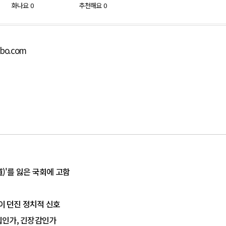
화나요
0
추천해요
0
lbo.com
道)'를 잃은 국회에 고함
율이 던진 정치적 신호
결집인가, 긴장감인가