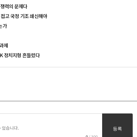
 경쟁력의 문제다
치 접고 국정 기조 쇄신해야
는가
 과제
…PK 정치지형 흔들렸다
등록
0
/ 300