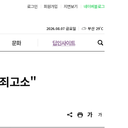
로그인
회원가입
지면보기
네이버블로그
부산 29˚C
대구 30˚C
2026.08.07 금요일
문화
딥인사이트
인천 31˚C
광주 30˚C
대전 31˚C
곡죄고소"
울산 28˚C
강릉 28˚C
제주 29˚C