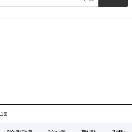
16)
청소년보호정책
저작권규약
채용안내
기사제보