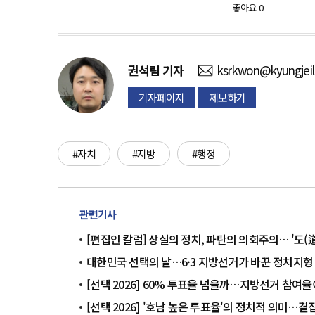
좋아요
0
권석림
기자
ksrkwon@kyungjei
기자페이지
제보하기
#자치
#지방
#행정
관련기사
[편집인 칼럼] 상실의 정치, 파탄의 의회주의… '도(
대한민국 선택의 날…6·3 지방선거가 바꾼 정치지형
[선택 2026] 60% 투표율 넘을까…지방선거 참여
[선택 2026] '호남 높은 투표율'의 정치적 의미…