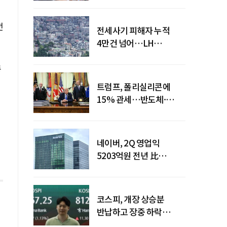
전
전세사기 피해자 누적
4만건 넘어…LH
피해주택 매입도 1만호
돌파
종
트럼프, 폴리실리콘에
15% 관세…반도체·
태양광 공급망 재편 신호
네이버, 2Q 영업익
5203억원 전년 比
0.2%↓…영업익
주춤에도 성장동력 키운다
코스피, 개장 상승분
반납하고 장중 하락
전환…중동 리스크·美