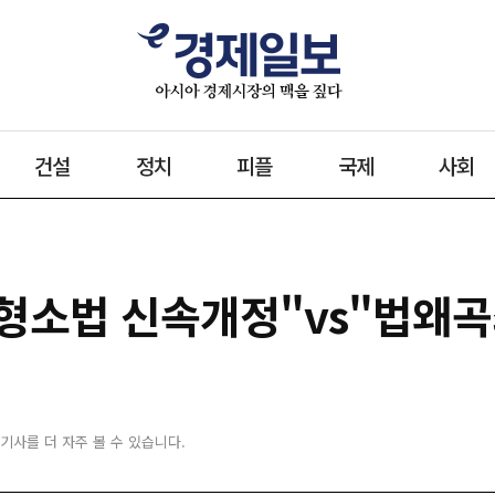
건설
정치
피플
국제
사회
"형소법 신속개정"vs"법왜
 기사를 더 자주 볼 수 있습니다.