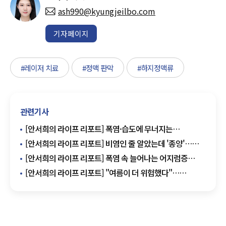
ash990@kyungjeilbo.com
기자페이지
#레이저 치료
#정맥 판막
#하지정맥류
관련기사
[안서희의 라이프 리포트] 폭염·습도에 무너지는
피부장벽…여름철 습진 비상
[안서희의 라이프 리포트] 비염인 줄 알았는데 '종양'…
비부비동질환 구별법은?
[안서희의 라이프 리포트] 폭염 속 늘어나는 어지럼증
환자… "단순 피로로 넘기면 위험"
[안서희의 라이프 리포트] "여름이 더 위험했다"…
심근경색, 겨울보다 더 많이 쓰러진 이유