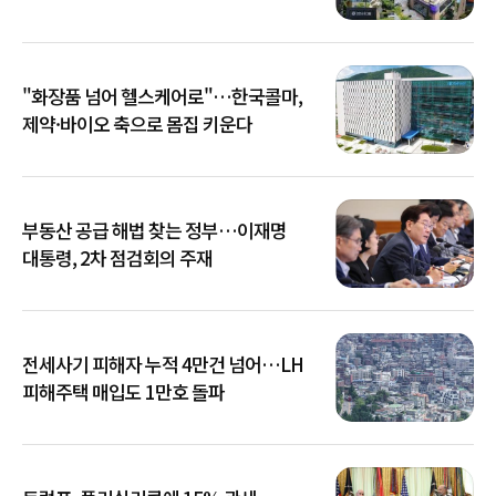
"화장품 넘어 헬스케어로"…한국콜마,
제약·바이오 축으로 몸집 키운다
부동산 공급 해법 찾는 정부…이재명
대통령, 2차 점검회의 주재
전세사기 피해자 누적 4만건 넘어…LH
피해주택 매입도 1만호 돌파