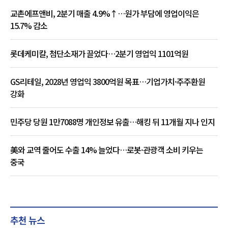
교촌에프앤비, 2분기 매출 4.9%↑…원가 부담에 영업이익은
15.7% 감소
롯데케미칼, 첨단소재가 끌었다…2분기 영업익 1101억원
GS리테일, 2028년 영업익 3800억원 목표…기업가치·주주환원
강화
민주당 당원 1만7088명 개인정보 유출…해킹 뒤 11개월 지나 인지
美와 교역 줄어도 수출 14% 늘었다…로봇·관광객 소비 키우는
중국
추천 뉴스