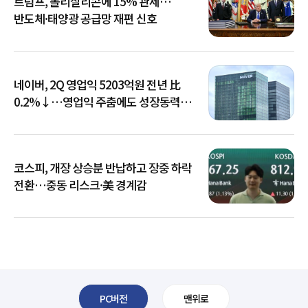
트럼프, 폴리실리콘에 15% 관세…
반도체·태양광 공급망 재편 신호
네이버, 2Q 영업익 5203억원 전년 比
0.2%↓…영업익 주춤에도 성장동력
키운다
코스피, 개장 상승분 반납하고 장중 하락
전환…중동 리스크·美 경계감
PC버전
맨위로