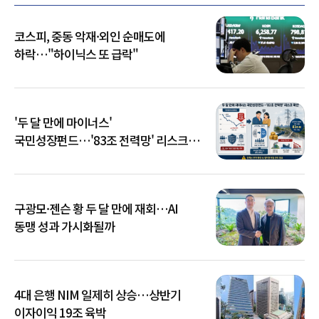
코스피, 중동 악재·외인 순매도에
하락…"하이닉스 또 급락"
'두 달 만에 마이너스'
국민성장펀드…'83조 전력망' 리스크
확산
구광모·젠슨 황 두 달 만에 재회…AI
동맹 성과 가시화될까
4대 은행 NIM 일제히 상승…상반기
이자이익 19조 육박