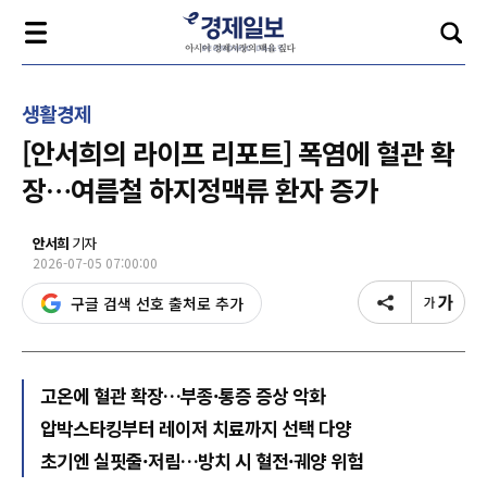
생활경제
[안서희의 라이프 리포트] 폭염에 혈관 확
장…여름철 하지정맥류 환자 증가
안서희
기자
2026-07-05 07:00:00
구글 검색 선호 출처로 추가
고온에 혈관 확장…부종·통증 증상 악화
압박스타킹부터 레이저 치료까지 선택 다양
초기엔 실핏줄·저림…방치 시 혈전·궤양 위험