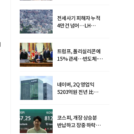
전세사기 피해자 누적
4만건 넘어…LH
피해주택 매입도 1만호
돌파
기
트럼프, 폴리실리콘에
15% 관세…반도체·
태양광 공급망 재편 신호
네이버, 2Q 영업익
5203억원 전년 比
0.2%↓…영업익
주춤에도 성장동력 키운다
코스피, 개장 상승분
반납하고 장중 하락
전환…중동 리스크·美