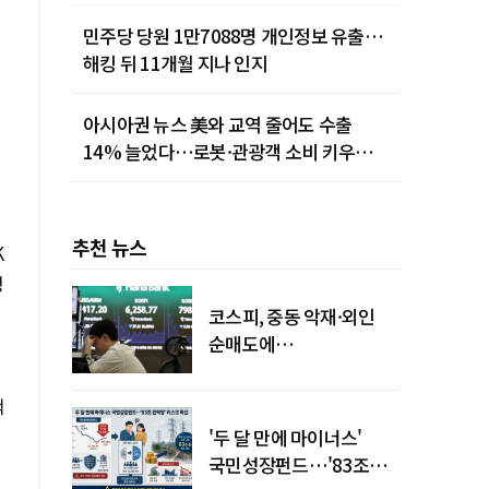
민주당 당원 1만7088명 개인정보 유출…
해킹 뒤 11개월 지나 인지
아시아권 뉴스 美와 교역 줄어도 수출
14% 늘었다…로봇·관광객 소비 키우는
중국
추천 뉴스
K
평
코스피, 중동 악재·외인
순매도에
하락…"하이닉스 또
급락"
척
'두 달 만에 마이너스'
국민성장펀드…'83조