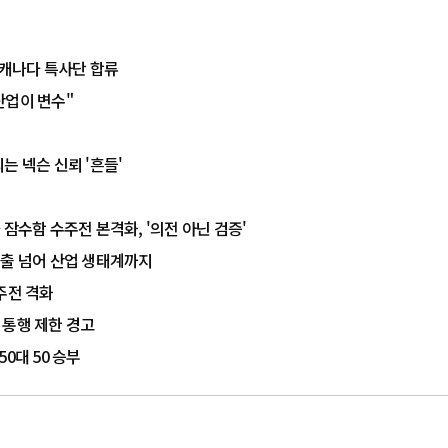
…캐나다 특사단 합류
산업이 변수"
는 넥슨 신뢰 '흔들'
 잠수함 수주전 본격화, '의전 아닌 검증'
수출 넘어 산업 생태계까지
주전 격화
 통행 제한 경고
0대 50 승부