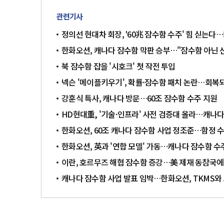
관련기사
정의선 현대차 회장, '60兆 잠수함 수주' 힘 싣는다
한화오션, 캐나다 잠수함 막판 승부…"잠수함 아닌 
북 잠수함 잡을 '시호크' 첫 작전 투입
넥슨 '메이플키우기', 확률·잠수함 패치 논란…회복되
강훈식 특사, 캐나다 방문…60조 잠수함 수주 지원
HD현대重, '기술·인프라' 사전 검증대 올라…캐나다
한화오션, 60조 캐나다 잠수함 사업 정조준…함정 
한화오션, 英과 '연합 모델' 가동…캐나다 잠수함 수
이란, 호르무즈 해협 잠수함 증강…美 제재 동참국에
캐나다 잠수함 사업 발표 임박…한화오션, TKMS와 5