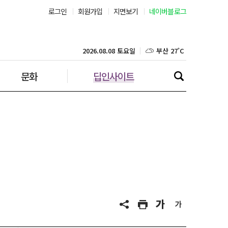
로그인
회원가입
지면보기
네이버블로그
부산 27˚C
대구 25˚C
2026.08.08 토요일
문화
딥인사이트
인천 29˚C
광주 27˚C
대전 26˚C
울산 25˚C
강릉 25˚C
제주 28˚C