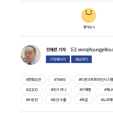
좋아요
0
선재관
기자
seon@kyungjeilbo
기자페이지
제보하기
#한화오션
#TKMS
#티센크루프마린시스
#212CD
#마크 카니
#이재명
#캐나
#K-방산
#방산 수출
#독일
#노르웨