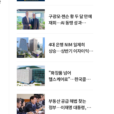
전력망' 리스크 확산
상
구광모·젠슨 황 두 달 만에
재회…AI 동맹 성과
가시화될까
4대 은행 NIM 일제히
상승…상반기 이자이익
19조 육박
기
"화장품 넘어
헬스케어로"…한국콜마,
제약·바이오 축으로 몸집
키운다
부동산 공급 해법 찾는
정부…이재명 대통령, 2차
점검회의 주재