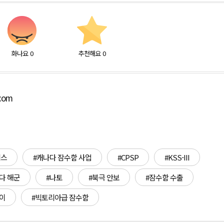
화나요
0
추천해요
0
.com
템스
#캐나다 잠수함 사업
#CPSP
#KSS-III
다 해군
#나토
#북극 안보
#잠수함 수출
이
#빅토리아급 잠수함