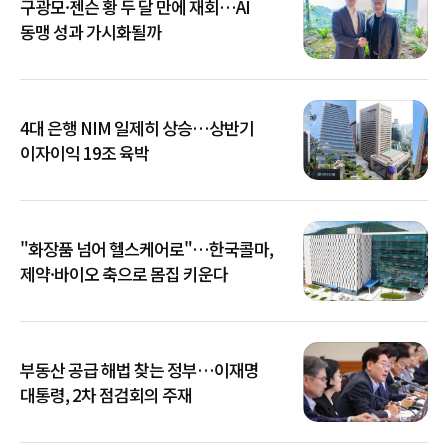
구광모·젠슨 황 두 달 만에 재회…AI
동맹 성과 가시화될까
4대 은행 NIM 일제히 상승…상반기
이자이익 19조 육박
"화장품 넘어 헬스케어로"…한국콜마,
제약·바이오 축으로 몸집 키운다
부동산 공급 해법 찾는 정부…이재명
대통령, 2차 점검회의 주재