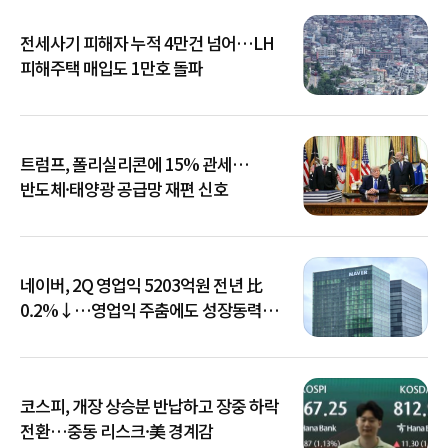
전세사기 피해자 누적 4만건 넘어…LH
피해주택 매입도 1만호 돌파
트럼프, 폴리실리콘에 15% 관세…
반도체·태양광 공급망 재편 신호
네이버, 2Q 영업익 5203억원 전년 比
0.2%↓…영업익 주춤에도 성장동력
키운다
코스피, 개장 상승분 반납하고 장중 하락
전환…중동 리스크·美 경계감