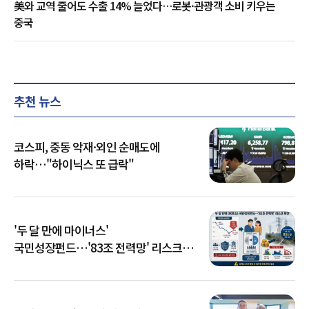
美와 교역 줄어도 수출 14% 늘었다…로봇·관광객 소비 키우는
중국
추천 뉴스
코스피, 중동 악재·외인 순매도에
하락…"하이닉스 또 급락"
'두 달 만에 마이너스'
국민성장펀드…'83조 전력망' 리스크
확산