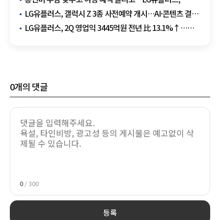
민생안정 후속 지원 나선다
LG유플러스, 갤럭시 Z 3종 사전예약 개시…AI·콘텐츠 결합
서비스 선봬
LG유플러스, 2Q 영업익 3445억원 전년 比 13.1%↑…
역대 최대 영업익 달성
0
개의 댓글
0
/ 300
등록