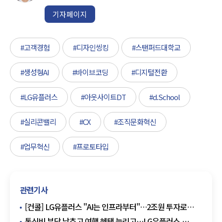
기자페이지
#고객경험
#디자인씽킹
#스탠퍼드대학교
#생성형AI
#바이브코딩
#디지털전환
#LG유플러스
#아웃사이트DT
#d.School
#실리콘밸리
#CX
#조직문화혁신
#업무혁신
#프로토타입
관련기사
[컨콜] LG유플러스 "AI는 인프라부터"…2조원 투자로
AIDC 사업 속도
통신비 부담 낮추고 여행 혜택 늘리고…LG유플러스,