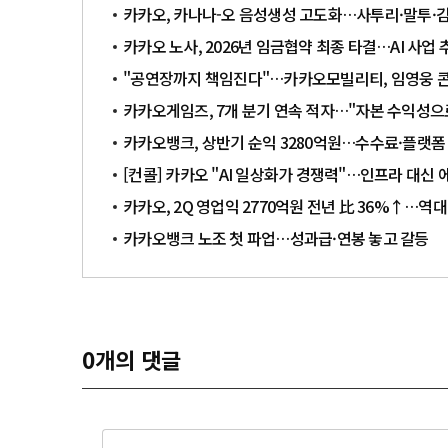
카카오, 카나나-오 음성생성 고도화…사투리·말투·
카카오 노사, 2026년 임금협약 최종 타결…AI 사업 
"공연장까지 책임진다"…카카오모빌리티, 임영웅 콘
카카오게임즈, 7개 분기 연속 적자…"자본 수익성으
카카오뱅크, 상반기 순익 3280억원…수수료·플랫폼 
[컨콜] 카카오 "AI 일상화가 경쟁력"…인프라 대신 
카카오, 2Q 영업익 2770억원 전년 比 36%↑…역대
카카오뱅크 노조 첫 파업…성과급·연봉 놓고 갈등
0
개의 댓글