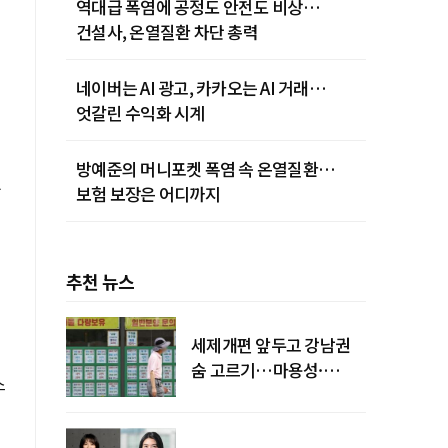
역대급 폭염에 공정도 안전도 비상…
건설사, 온열질환 차단 총력
네이버는 AI 광고, 카카오는 AI 거래…
엇갈린 수익화 시계
방예준의 머니포켓 폭염 속 온열질환…
문
보험 보장은 어디까지
추천 뉴스
세제개편 앞두고 강남권
숨 고르기…마용성·
스
강북은 상승세 지속