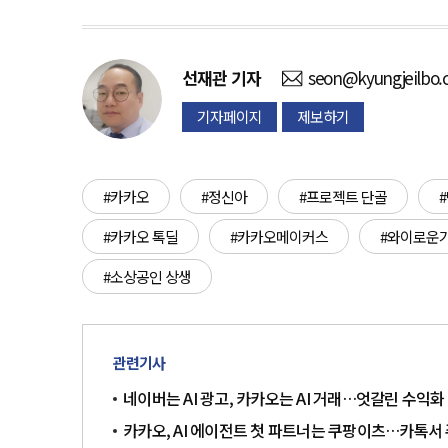
선재관
기자
seon@kyungjeilbo
기자페이지
제보하기
#카카오
#정신아
#프로젝트 단골
#카카오 톡딜
#카카오메이커스
#와이로운
#소상공인 상생
관련기사
네이버는 AI 광고, 카카오는 AI 거래…엇갈린 수익화
카카오, AI 에이전트 첫 파트너는 쿠팡이츠…카톡서