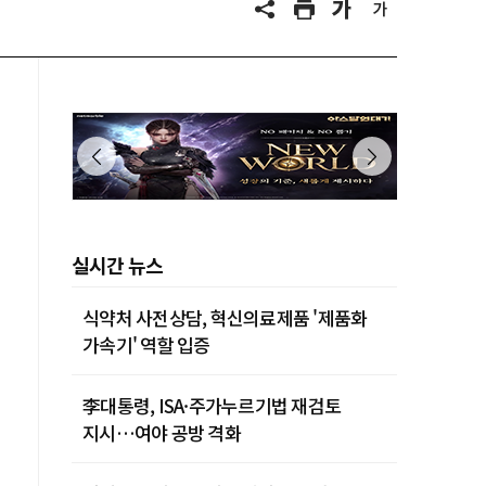
실시간 뉴스
식약처 사전상담, 혁신의료제품 '제품화
가속기' 역할 입증
李대통령, ISA·주가누르기법 재검토
지시…여야 공방 격화