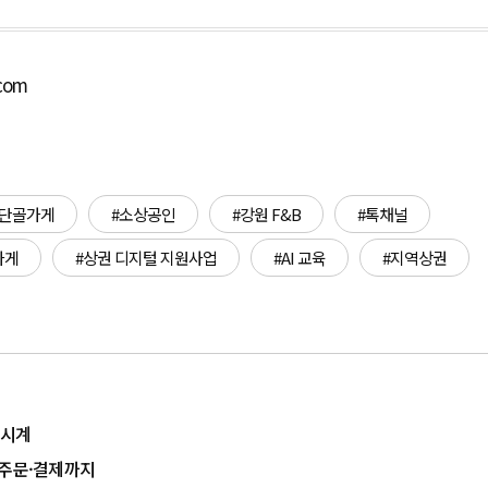
.com
#단골가게
#소상공인
#강원 F&B
#톡채널
가게
#상권 디지털 지원사업
#AI 교육
#지역상권
 시계
 주문·결제까지