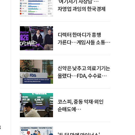
'여기저기 사장님'…
자영업 과잉의 한국경제
디렉터 한마디가 흥행
가른다…게임사들 소통
강화 이유
신약은 낮추고 의료기기는
올렸다…FDA, 수수료
개편
코스피, 중동 악재·외인
순매도에
하락…"하이닉스 또
급락"
8
'두 달 만에 마이너스'