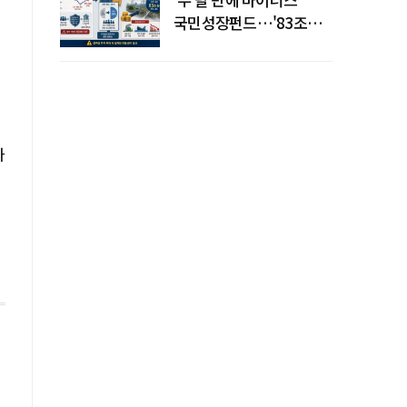
국민성장펀드…'83조
전력망' 리스크 확산
가