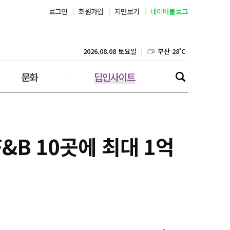
로그인
회원가입
지면보기
네이버블로그
부산 28˚C
대구 28˚C
2026.08.08 토요일
문화
딥인사이트
인천 28˚C
광주 29˚C
대전 29˚C
&B 10곳에 최대 1억
울산 26˚C
강릉 22˚C
제주 29˚C