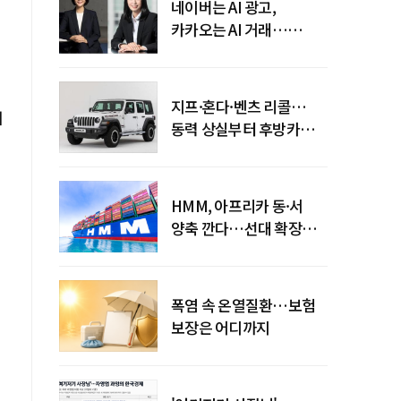
네이버는 AI 광고,
카카오는 AI 거래…
엇갈린 수익화 시계
지프·혼다·벤츠 리콜…
여
동력 상실부터 후방카메라
먹통까지
HMM, 아프리카 동·서
양축 깐다…선대 확장
다음은 '운영 전략'
폭염 속 온열질환…보험
보장은 어디까지