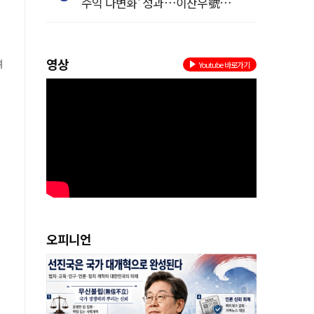
수익 다변화' 성과…이찬우號
농협금융, 임기 말년 성장 박차
는
영상
며
Youtube 바로가기
고
오피니언