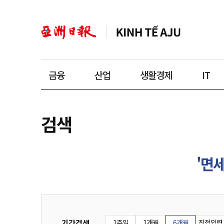
금융
산업
생활경제
IT
검색
'면세
기간검색
1주일
1개월
6개월
직접입력