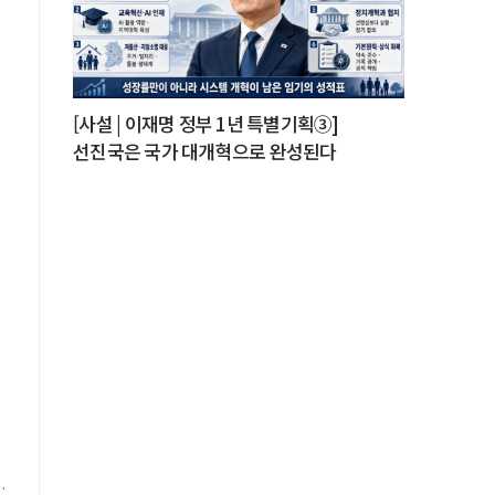
서
세
[사설 | 이재명 정부 1년 특별기획③]
선진국은 국가 대개혁으로 완성된다
한
넉
.
는
.
가