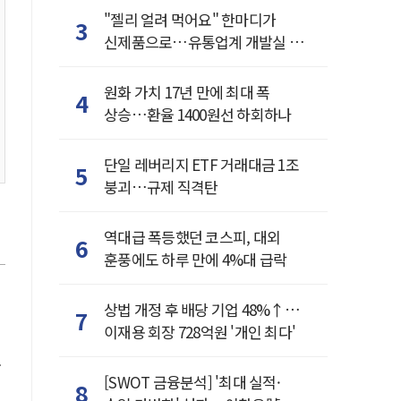
"젤리 얼려 먹어요" 한마디가
3
신제품으로…유통업계 개발실 된
SNS
원화 가치 17년 만에 최대 폭
4
상승…환율 1400원선 하회하나
단일 레버리지 ETF 거래대금 1조
5
붕괴…규제 직격탄
역대급 폭등했던 코스피, 대외
6
훈풍에도 하루 만에 4%대 급락
상법 개정 후 배당 기업 48%↑…
7
이재용 회장 728억원 '개인 최다'
[SWOT 금융분석] '최대 실적·
8