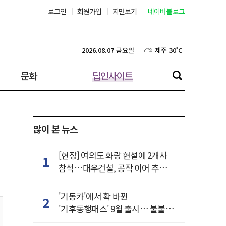
로그인
회원가입
지면보기
네이버블로그
강릉 32˚C
제주 30˚C
2026.08.07 금요일
서울 38˚C
문화
딥인사이트
많이 본 뉴스
[현장] 여의도 화랑 현설에 2개사
1
참석…대우건설, 공작 이어 추가
거점 확보하나
'기동카'에서 확 바뀐
2
'기후동행패스' 9월 출시… 불붙은
카드사 경쟁