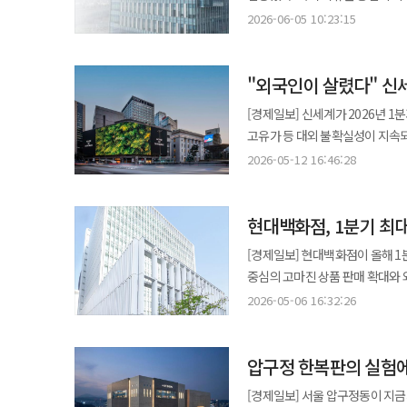
변동성도 확대되는 모습이다. ◆중국 의존도 축소…글로벌 전략 재정립 LG생활건강은 과거 중국 시장에서 압도적인
고정비 부담이 커지는 유통업 전반
본격화되면서 하반기 성장 기대감이 높아지고 있다. 5일 업계에 따르면 
양사는 향후 다양한 국가의 카드
2026-06-05 10:23:15
지정에서도 변화는 드러났다. 공
성과를 기반으로 성장했지만 최근에
온라인 비중은 58.6%였다. 대형
1461억원, 영업이익 573억원을
방침이다. 이를 통해 외국인 관광객
이 과정에서 한화가 처음으로 재계
축을 분산하며 특정 지역 의존도를 낮추는 것이 핵심이다. 특히 북
대형마트 매출은 5.1% 감소했다
유지했다. 시장에서는 글로벌 경
할부 이용 가능 여부와 적용 조건은
기업의 미래를 결정하는 것은 아니
중심으로 입지를 확대하고 있으며
고스란히 받고 있다. 유통업 재편은 피하기 어렵다. 그렇다고 재편의 비용이 노동자에게 먼저 돌아가는 방식까지
"외국인이 살렸다" 신
최근 회사가 발표한 실적 역시 분기 기준 최대 수준으
실제 이용 시에는 고객별로 제공되는 할부 조건이 상이할 
부진과 유통 전환의 숙제를 동시에 안게 됐다. 롯데의 강점은 여전히 남아 있다. 식품과 음
단순한 시장 확장이 아니라 ‘중국 중
받아들일 이유는 없다. 홈플러스가
관심은 2분기 이후 성장 동력에 
외국인 고객도 기존에 사용하던 
물류, 화학을 모두 가진 그룹은 드
[경제일보] 신세계가 2026년 
중심에서 포트폴리오 다변화로 과거 LG생활건강의 화장품 사업은 럭셔리 브랜드 중심 구조였다. 높은 마진을 기반으로
책임을 매장 노동자와 협력업체가
소비가 감소했음에도 내국인 수요 
있다”며 “앞으로도 글로벌 고객이
백화점, 호텔, 놀이공원, 면세점,
고유가 등 대외 불확실성이 지속되
빠른 성장을 이끌었지만 경기 변동과 소비 심
고용 대책을 먼저 제시해야 한다.
외국인 수요 회복까지 더해지며 내수
확대해 나갈 것”이라고 말했다.
문제는 흩어진 자산을 하나의 경쟁력으로 묶는 능력이다. 롯데는 
것으로 분석된다. 12일 금융감독원 공시에 따르면 신세계의 1분기 연결 기준 총매출은 3조2144억원으로 전년 동기
브랜드 비중을 확대하며 포트폴리
2026-05-12 16:46:28
봐야 한다. 사모펀드가 경영권을 가진 기업의 위기는 더욱 엄격하게 봐야 한다. 투자자는 기업이 성장할 때 그 성과를
의료기기 사업 역시 회복 국면에 
네이버 같은 플랫폼 기업의 속도
대비 11.7% 증가했다. 영업이익
뷰티 시장의 ‘가성비 소비’ 트렌드와 맞닿아 있다. 생활용품과 음료 사업 역시 
공유한다. 반대로 경영이 흔들릴 
성장세가 둔화됐지만 2분기부터는
관건이다. 신선식품과 프리미엄 식
단순 외형 성장뿐 아니라 비용 효율화와 사업 구조
사업 구조의 균형을 맞추는 축으로
제한된다고 해도 경영권을 행사한 
리쥬란 공급이 본격화되면서 초도 
강점을 찾을 수 있는 영역이다. 
현대백화점, 1분기 최
상승을 견인했다. 1분기 백화점 총
선택으로 풀이된다. ◆면세·오프라인 중심에서 디지털로 유통 구조 역시 빠르게 바뀌고 있다. 과거 면세점과 백화점
인력 효율화로 경영을 이끌어 온 주체라면
예상보다 빨라 추가 주문 가능성도 거론된다. 시장에서는 유럽 리오더 확대가 단순한
설계해야 한다. 화학 부문에서는 범용 제품 의존도를 낮추고 고부가·스페셜티 소재로 이동해야 한다. 롯데케미칼은
역대 최고치를 경신했다. 업계에서는
중심의 판매 채널은 팬데믹 이후 
단순한 채권자라는 위치에만 머물 
[경제일보] 현대백화점이 올해 1
글로벌 브랜드 경쟁력을 확인하는
올해를 미래 성장을 위한 전환점으
최근 K콘텐츠 인기에 힘입어 한
LG생활건강은 이에 대응해 자사몰
지원이 현실적으로 어렵다면 그 이
중심의 고마진 상품 판매 확대와 외국인 고객
확대하며 글로벌 매출 비중을 40% 수준까지 끌어올렸다. 이번
어려운 사업의 합리화를 강조했다.
신세계 본점의 외국인 매출은 전년 
마케팅, 인플루언서 협업 등 디지털 채널 활용도 역시 높
손실이 노동자와 납품업체로 번지는
현대백화점의 1분기 백화점 부문 순
사업이다. 그동안 리쥬란 의료기
2026-05-06 16:32:26
가진 기업이 이기는 산업이 아니다.
흐름이 지속될 경우 연간 외국인 매출 1조원 돌파도
강화도 중요한 변화 중 하나다. 
회생절차의 실패는 더 큰 사회적 비용으로 돌아올 수밖에 없다.
수준이다. 같은 기간 영업이익은 135
화장품 매출은 422억원으로 전년 
DNA의 본질은 ‘생활산업의 확장’
강남점은 2년에 걸친 대규모 리뉴얼
재편되고 있음을 보여준다. ◆수익성 중심 경영으로의 전환 최근 LG생활건강의 전략 변화에서 가장 두드러지는 점은
투자 손실을 보전하는 통로가 되어
증가세는 지난해 하반기부터 가속화되
배경에는 K-뷰티 수요 확대가 
생활 반경을 넓게 장악한 그룹이었
공간을 강화하며 고객 경험을 개선
‘수익성 중심 경영’이다. 과거 
부실을 막기 위한 지원까지 외면해
압구정 한복판의 실험
1분기에는 증가 폭이 385억원까지 확대되며 실적 상
있으며 해외에서는 동남아 쇼피 
그룹이다. 과거에는 점포와 설비를
전략으로 해석된다. 자회사 실적 개선도 눈에 띈다. 신세계인터내셔날은 매출 2956억원(15.7%↑), 영업이익 148억원
개선이 우선순위로 자리 잡았다. 마케팅 비용 구조 조정, 브랜드 효율화, 재고 관리 강화 등 전반적인 운영 효율성을
협력업체, 입점 점주가 당장 마주한 생계 위기다. 고용노동부와 지방자치단체는 폐
주요 요인으로 꼽았다. 겨울 아우
의료기기 중심 기업에서 화장품을 
언어가 됐다. 롯데의 시험대는 그래서 냉정하다. 유통에서는 온라인 전환의 속도를 높여야 하고, 화학에서는 구조조정의
[경제일보] 서울 압구정동이 지금
(452.6%↑)을 기록하며 큰 폭의
높이기 위한 조치들이 이어지고 
상황, 전환배치 가능 인원, 간접