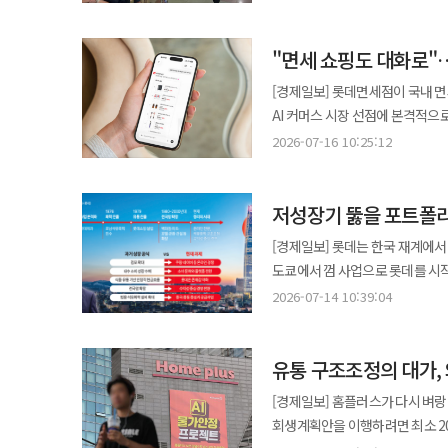
나타나고 있다. 과거 해외 사업이 국내 인기 제품을 그대로 수출하는 방식에 머물렀다면 최근에는 국가별 식문화와 소비
채널, 여행 경험까지 고려하는 
"면세 쇼핑도 대화로"
제품을 개발하거나 해외 소비자와 만나는
bhc는 필리핀에 첫 매장을 열고
[경제일보] 롯데면세점이 국내 면세
메뉴와 함께 현지 소비자의 입맛과 식문화를 반영
AI 커머스 시장 선점에 본격적으
시장에 진출하기보다 현지 소비자
탐색부터 구매까지 이어지는 새로
2026-07-16 10:25:12
매장을 단순한 K치킨 판매 창구가
롯데면세점이 한발 앞선 시도를 통해 고객
bhc 관계자는 "필리핀은 치킨 
롯데면세점은 이번 서비스를 롯데그
구성했다"며 "앞으로도 국가별 
저성장기 뚫을 포트폴리
롯데그룹은 최근 유통·호텔·서비스
글로벌 고객 접점을 확대해 나갈 것"이라고 말했다. KT&G는 외국인 관광객
아닌 새로운 ‘고객 접점’으로 활
[경제일보] 롯데는 한국 재계에서
있다. 회사는 제주 면세점 전용 제품인 '에
보다 직관적이고 개인화된 경험을 제공하는 것이 핵심 전략이
도쿄에서 껌 사업으로 롯데를 시작
유통채널에서 판매하는 상품과 구
애플리케이션을 설치하거나 웹사이
DNA는 소비자의 입맛과 생활 반경
있다. KT&G는 제주를 찾는 외
2026-07-14 10:39:04
있다. 이용자는 챗GPT 메뉴에서 
놀이공원까지 롯데는 제조업의 공장보다 소
강화한다는 계획이다. KT&G 관계자는 "제주를 찾는 국내외 여행객들에게 차별화된 제품 경험을 제공하기 위해 이번
된다. 복잡한 절차 없이 누구나 쉽게 접근할 수 있도
점유율’을 높이는 방식이었다. 삼
면세 전용 제품을 출시했다"며 
질문을 입력하면 된다. 예컨대 “
유통 구조조정의 대가,
사고, 쉬고, 노는 공간을 장악했
국내외 소비자 만족도를 높여 나갈 것"이라고 말했다. 세븐일레븐은 해외
추천해줘”와 같은 요청을 하면 A
것은 단순한 계열사 목록이 아니었다. 
미식 수요를 공략하고 있다. 세븐일레
[경제일보] 홈플러스가 다시 벼랑
구매 페이지와 즉시 연동돼 상세 
롯데는 식품을 넘어 유통과 관광,
대도시뿐 아니라 해외 소도시의 
회생계획안을 이행하려면 최소 2
필요 없이 ‘대화’만으로 쇼핑이 완성되는 구조다. 롯데면세점은 이러한 변화가 단
호남석유화학을 인수했고, 1979
즐기려는 수요가 확대된 결과로 