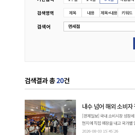
검색영역
제목
내용
제목+내용
키워드
검색어
검색결과 총
20
건
내수 넘어 해외 소비자
[경제일보] 국내 소비시장 성장
현지에 직접 매장을 내고 국가별 
출시하고 있다. 국내에서도 해외
2026-08-03 15:45:26