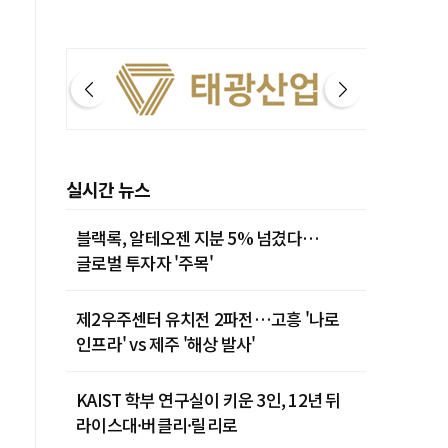
실시간 뉴스
블랙록, 알테오젠 지분 5% 넘겼다…
글로벌 투자자 '주목'
제2우주센터 유치전 2파전…고흥 '나로
인프라' vs 제주 '해상 발사'
KAIST 학부 연구실이 키운 3인, 12년 뒤
라이스대·버클리·릴리로