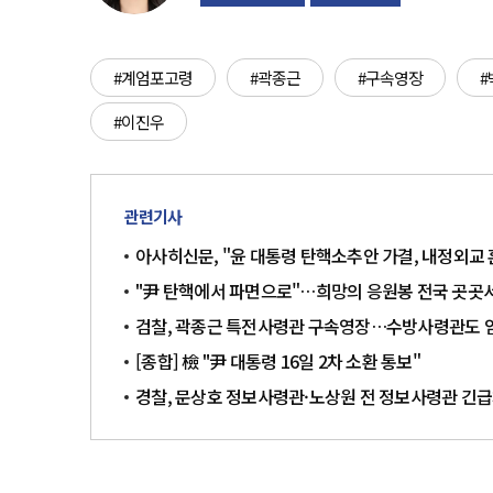
#계엄포고령
#곽종근
#구속영장
#
#이진우
관련기사
아사히신문, "윤 대통령 탄핵소추안 가결, 내정외교 
"尹 탄핵에서 파면으로"…희망의 응원봉 전국 곳곳
검찰, 곽종근 특전사령관 구속영장…수방사령관도 
[종합] 檢 "尹 대통령 16일 2차 소환 통보"
경찰, 문상호 정보사령관·노상원 전 정보사령관 긴