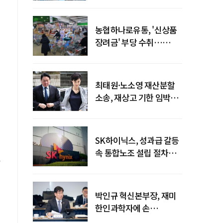
농협하나로유통, '신상품
장려금' 부당 수취…
공정위 과징금
4억6200만원
최태원·노소영 재산분할
소송, 재상고 기한 임박…
이번주 결론 갈림길
SK하이닉스, 성과급 갈등
속 통합노조 설립 절차
착수
박인규 혁신본부장, 재미
한인과학자에 손
내밀었다…AI·우주·양자