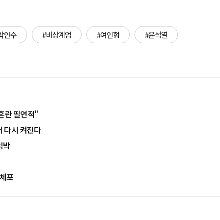
박안수
#비상계엄
#여인형
#윤석열
혼란 필연적"
서 다시 켜진다
임박
급체포