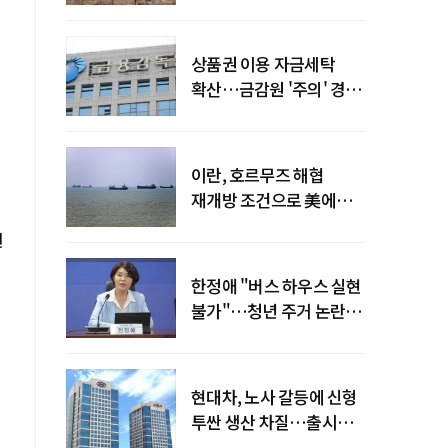
늘어
상품권 이용 자금세탁
확산…금감원 '주의' 경보
발령
이란, 호르무즈 해협
재개방 조건으로 美에
병력 철수·배상 요구
원
한정애 "버스 하우스 실현
불가"…청년 주거 논란
진화
현대차, 노사 갈등에 신형
투싼 생산 차질…출시
일정 영향 가능성↑