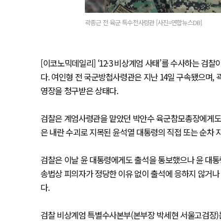
곽종근 전 육군 특수전사령관 [사진=연합뉴스DB]
[이코노믹데일리] ‘12·3 비상계엄 사태’를 수사하는 검찰
다. 여인형 전 국군방첩사령관은 지난 14일 구속됐으며,
영장을 청구받은 상태다.
검찰은 계엄사령관을 맡았던 박안수 육군참모총장에게도 구
은 내란 수괴로 지목된 윤석열 대통령의 직접 또는 순차 지
검찰은 이날 윤 대통령에게도 출석을 통보했으나 윤 대통령이
송법상 피의자가 정당한 이유 없이 출석에 응하지 않거나
다.
검찰 비상계엄 특별수사본부(본부장 박세현 서울고검장)