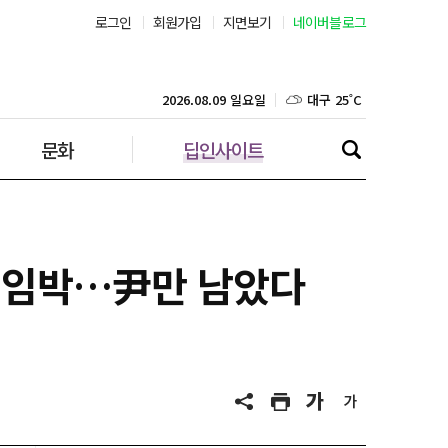
로그인
회원가입
지면보기
네이버블로그
부산 27˚C
대구 25˚C
2026.08.09 일요일
문화
딥인사이트
인천 27˚C
광주 26˚C
대전 25˚C
구속 임박…尹만 남았다
울산 25˚C
강릉 23˚C
제주 27˚C