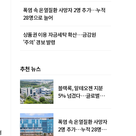
폭염 속 온열질환 사망자 2명 추가…누적
28명으로 늘어
상품권 이용 자금세탁 확산…금감원
'주의' 경보 발령
추천 뉴스
블랙록, 알테오젠 지분
5% 넘겼다…글로벌
투자자 '주목'
폭염 속 온열질환 사망자
2명 추가…누적 28명으로
혐