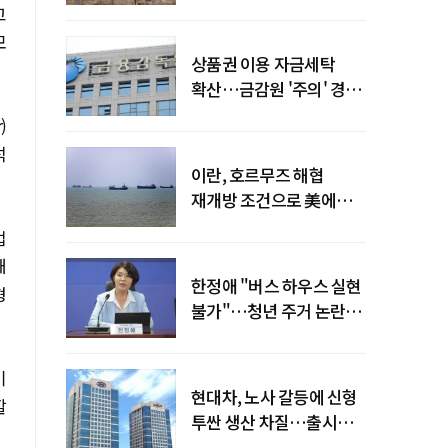
늘어
고
모
상품권 이용 자금세탁
확산…금감원 '주의' 경보
발령
)
석
이란, 호르무즈 해협
재개방 조건으로 美에
병력 철수·배상 요구
업
때
한정애 "버스 하우스 실현
형
불가"…청년 주거 논란
진화
기
현대차, 노사 갈등에 신형
할
투싼 생산 차질…출시
일정 영향 가능성↑