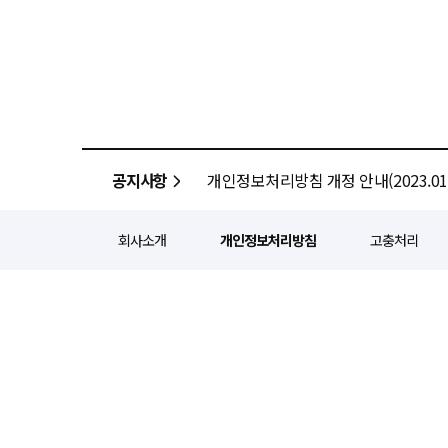
공지사항
개인정보처리방침 개정 안내(2023.01.
회사소개
개인정보처리방침
고충처리
정기간행등록번호 : 서울 아052
주소 : 서울 종로구 종로5길 1
인터넷신문윤리위원회 윤리강령을
Copyright ⓒ
경제일보
All ri