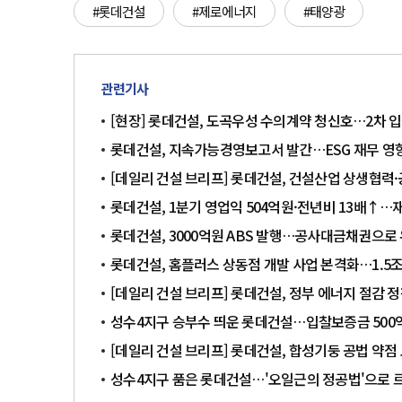
#롯데건설
#제로에너지
#태양광
관련기사
[현장] 롯데건설, 도곡우성 수의계약 청신호…2차 
롯데건설, 지속가능경영보고서 발간…ESG 재무 영향
[데일리 건설 브리프] 롯데건설, 건설산업 상생협력
롯데건설, 1분기 영업익 504억원·전년비 13배↑
롯데건설, 3000억원 ABS 발행…공사대금채권으로
롯데건설, 홈플러스 상동점 개발 사업 본격화…1.5조
[데일리 건설 브리프] 롯데건설, 정부 에너지 절감 정
성수4지구 승부수 띄운 롯데건설…입찰보증금 500
[데일리 건설 브리프] 롯데건설, 합성기둥 공법 약점
성수4지구 품은 롯데건설…'오일근의 정공법'으로 