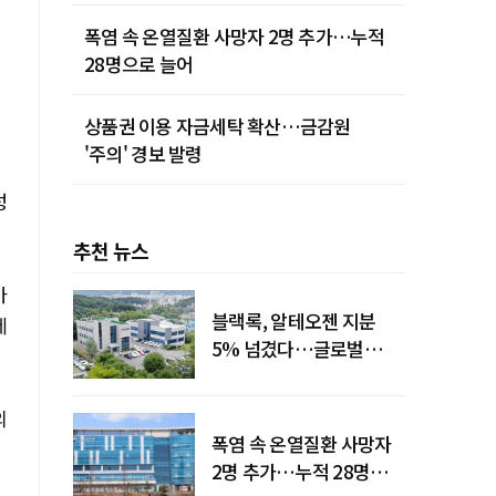
폭염 속 온열질환 사망자 2명 추가…누적
28명으로 늘어
상품권 이용 자금세탁 확산…금감원
'주의' 경보 발령
성
추천 뉴스
바
블랙록, 알테오젠 지분
데
5% 넘겼다…글로벌
투자자 '주목'
의
폭염 속 온열질환 사망자
2명 추가…누적 28명으로