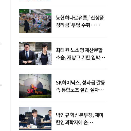
농협하나로유통, '신상품
장려금' 부당 수취…
공정위 과징금
4억6200만원
최태원·노소영 재산분할
소송, 재상고 기한 임박…
이번주 결론 갈림길
SK하이닉스, 성과급 갈등
속 통합노조 설립 절차
착수
박인규 혁신본부장, 재미
한인과학자에 손
내밀었다…AI·우주·양자