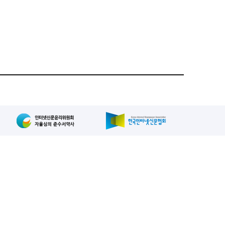
집인: 사장/양규현
패밀리사이트
2-739-2171
, 복사, 배포 등을 금지합니다.