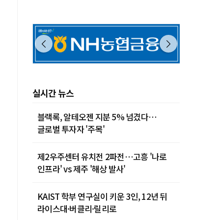
실시간 뉴스
블랙록, 알테오젠 지분 5% 넘겼다…
글로벌 투자자 '주목'
제2우주센터 유치전 2파전…고흥 '나로
인프라' vs 제주 '해상 발사'
KAIST 학부 연구실이 키운 3인, 12년 뒤
라이스대·버클리·릴리로