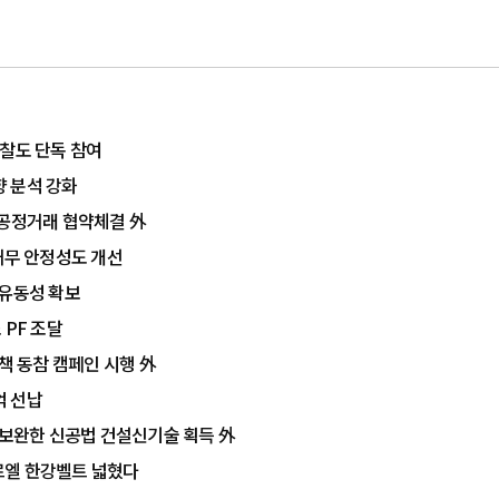
입찰도 단독 참여
 분석 강화
·공정거래 협약체결 外
…재무 안정성도 개선
 유동성 확보
 PF 조달
책 동참 캠페인 시행 外
억 선납
 보완한 신공법 건설신기술 획득 外
르엘 한강벨트 넓혔다