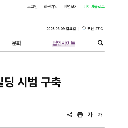
로그인
회원가입
지면보기
네이버블로그
부산 27˚C
대구 26˚C
2026.08.09 일요일
문화
딥인사이트
인천 27˚C
광주 27˚C
대전 25˚C
빌딩 시범 구축
울산 25˚C
강릉 23˚C
제주 27˚C