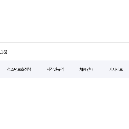
16)
청소년보호정책
저작권규약
채용안내
기사제보
80
등록일자 : 2018년 07월 04일
제호 : e경제일보
발행인: 회장/곽영길
편
3 삼공빌딩 11층
발행 : 2018년 07월 04일
청소년보호책임자 : 선재관
전화 : 0
 준수합니다. 경제일보의 모든 콘텐츠(기사)는 저작권법의 보호를 받으며, 무단전재
ghts reserved.