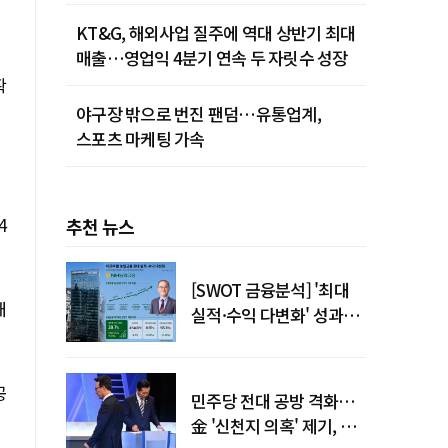
KT&G, 해외사업 질주에 역대 상반기 최대
매출…영업익 4분기 연속 두 자릿수 성장
확
야구장 밖으로 번진 팬덤…유통업계,
스포츠 마케팅 가속
4
추천 뉴스
[SWOT 금융분석] '최대
대
실적·수익 다변화' 성과…
이찬우號 농협금융, 임기
말년 성장 박차
공
민주당 전대 공방 격화…
金 '신천지 의혹' 제기, 鄭