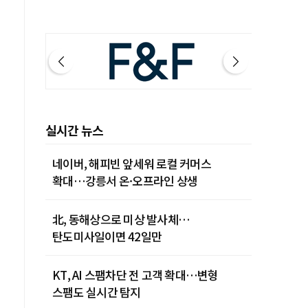
실시간 뉴스
네이버, 해피빈 앞세워 로컬 커머스
확대…강릉서 온·오프라인 상생
北, 동해상으로 미상 발사체…
탄도미사일이면 42일만
KT, AI 스팸차단 전 고객 확대…변형
스팸도 실시간 탐지