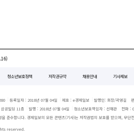
16)
청소년보호정책
저작권규약
채용안내
기사제보
80
등록일자 : 2018년 07월 04일
제호 : e경제일보
발행인: 회장/곽영길
편
3 삼공빌딩 11층
발행 : 2018년 07월 04일
청소년보호책임자 : 선재관
전화 : 0
 준수합니다. 경제일보의 모든 콘텐츠(기사)는 저작권법의 보호를 받으며, 무단전재
ghts reserved.