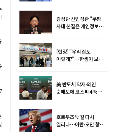
"증거부터 내놔라"
추
지
김정관 산업장관 "쿠팡
사태 본질은 개인정보
유출…한미동맹 흔들
사안 아냐"
용
[현장] "우리 집도
이렇게?"…한샘이 보여준
극
프리미엄 리모델링의 미래
美 반도체 악재·외인
7
순매도에 코스피 4%
급락…반면 코스닥 800선
탈환
을
호르무즈 뱃길 다시
실
열리나…이란·오만 항로
합의