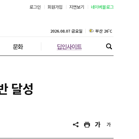
로그인
회원가입
지면보기
네이버블로그
부산 26˚C
대구 23˚C
2026.08.07 금요일
문화
딥인사이트
인천 28˚C
광주 25˚C
대전 25˚C
반 달성
울산 23˚C
강릉 24˚C
제주 28˚C