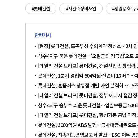
#롯데건설
#재건축정비사업
#창원용호3구
관련기사
[현장] 롯데건설, 도곡우성 수의계약 청신호…2차 
성수4지구 품은 롯데건설…'오일근의 정공법'으로 
[데일리 건설 브리프] 롯데건설, 건설산업 상생협력
롯데건설, 1분기 영업익 504억원·전년비 13배↑
롯데건설, 홈플러스 상동점 개발 사업 본격화…1.5조
[데일리 건설 브리프] 롯데건설, 정부 에너지 절감 정
성수4지구 승부수 띄운 롯데건설…입찰보증금 500
[데일리 건설 브리프] 롯데건설, 합성기둥 공법 약점
롯데건설, 3000억원 ABS 발행…공사대금채권으로
롯데건설, 지속가능경영보고서 발간…ESG 재무 영향