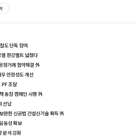
역
입찰도 단독 참여
르엘 한강벨트 넓혔다
·공정거래 협약체결 外
…재무 안정성도 개선
 PF 조달
책 동참 캠페인 시행 外
억 선납
 보완한 신공법 건설신기술 획득 外
 유동성 확보
 분석 강화