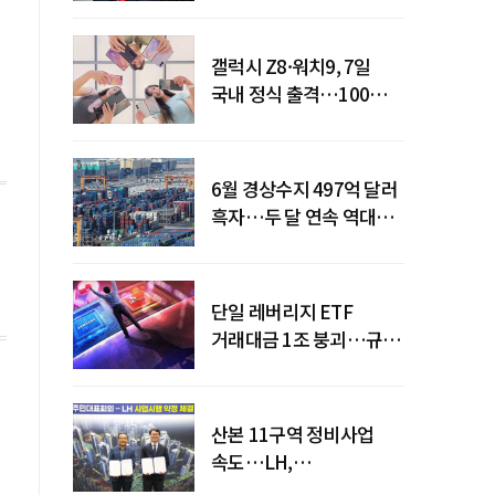
갤럭시 Z8·워치9, 7일
국내 정식 출격…100개국
순차 출시
6월 경상수지 497억 달러
흑자…두 달 연속 역대
최대
단일 레버리지 ETF
거래대금 1조 붕괴…규제
직격탄
산본 11구역 정비사업
속도…LH,
주민대표회의와