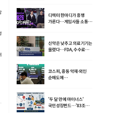
담
디렉터 한마디가 흥행
가른다…게임사들 소통
강화 이유
정
신약은 낮추고 의료기기는
올렸다…FDA, 수수료
너
개편
코스피, 중동 악재·외인
순매도에
하락…"하이닉스 또
급락"
'두 달 만에 마이너스'
국민성장펀드…'83조
전력망' 리스크 확산