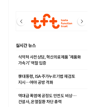
실시간 뉴스
식약처 사전상담, 혁신의료제품 '제품화
가속기' 역할 입증
李대통령, ISA·주가누르기법 재검토
지시…여야 공방 격화
역대급 폭염에 공정도 안전도 비상…
건설사, 온열질환 차단 총력