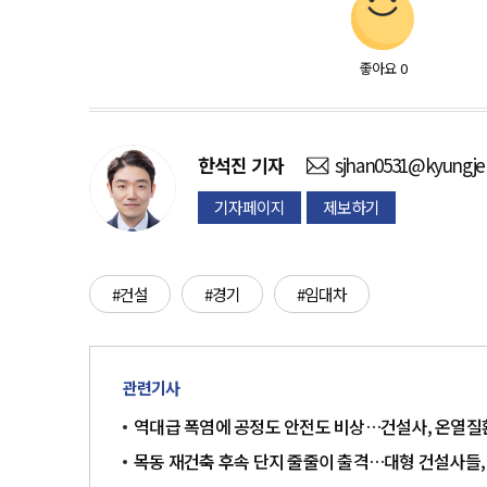
좋아요
0
한석진
기자
sjhan0531@kyungje
기자페이지
제보하기
#건설
#경기
#임대차
관련기사
역대급 폭염에 공정도 안전도 비상…건설사, 온열질
목동 재건축 후속 단지 줄줄이 출격…대형 건설사들,