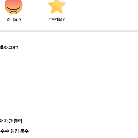
화나요
0
추천해요
0
ilbo.com
환 차단 총력
 수주 셈법 분주