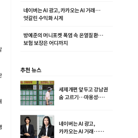
네이버는 AI 광고, 카카오는 AI 거래…
엇갈린 수익화 시계
방예준의 머니포켓 폭염 속 온열질환…
보험 보장은 어디까지
날
추천 뉴스
란
세제개편 앞두고 강남권
숨 고르기…마용성·
해
강북은 상승세 지속
네이버는 AI 광고,
행
카카오는 AI 거래…