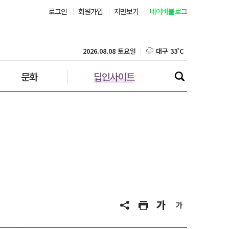
로그인
회원가입
지면보기
네이버블로그
부산 30˚C
대구 33˚C
2026.08.08 토요일
문화
딥인사이트
인천 33˚C
광주 33˚C
대전 35˚C
울산 31˚C
강릉 23˚C
제주 30˚C