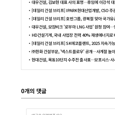
대우건설, 김보현 대표 사의 표명…후임에 이강석 
[데일리 건설 브리프] IPARK현대산업개발, CSO 
[데일리 건설 브리프] 호반그룹, 광복절 맞아 국가
대우건설, 모잠비크 '로부마 LNG 사업' 원청 참여…
HD건설기계, 국내 사업장 전력 40% 재생에너지로
[데일리 건설 브리프] SK에코플랜트, 2025 지속
㈜한화 건설부문, '넥스트플로우' 공개…사계절 놀
현대건설, 목동10단지 수주전 출사표…모포시스·사
0
개의 댓글