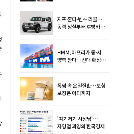
엇갈린 수익화 시계
측
지프·혼다·벤츠 리콜…
동력 상실부터 후방카메라
먹통까지
성
존
HMM, 아프리카 동·서
양축 깐다…선대 확장
다음은 '운영 전략'
소
폭염 속 온열질환…보험
보장은 어디까지
하
'여기저기 사장님'…
장
자영업 과잉의 한국경제