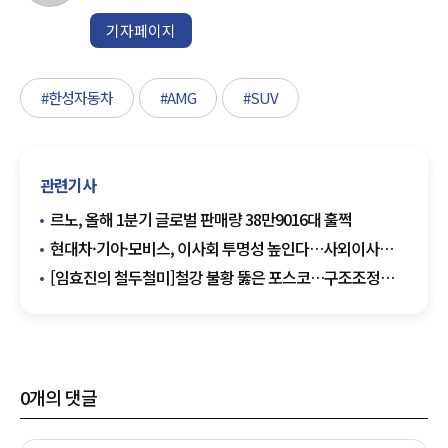
기자페이지
#한성자동차
#AMG
#SUV
관련기사
르노, 올해 1분기 글로벌 판매량 38만9016대 훌쩍
현대차·기아·모비스, 이사회 투명성 높인다…사외이사
권한 강화
[임효진의 철두철미]철강 불황 뚫은 포스코…구조조정
덕에 웃었다
0
개의 댓글