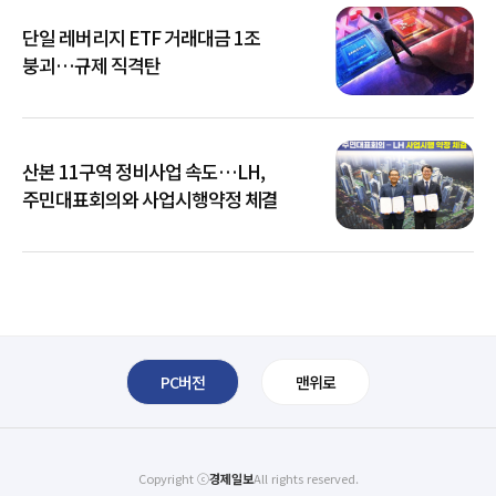
단일 레버리지 ETF 거래대금 1조
붕괴…규제 직격탄
산본 11구역 정비사업 속도…LH,
주민대표회의와 사업시행약정 체결
PC버전
맨위로
Copyright ⓒ
경제일보
All rights reserved.