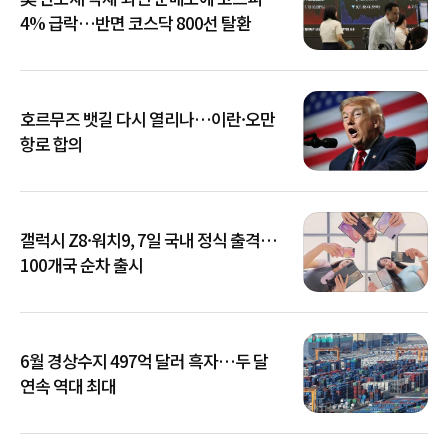
4% 급락…반면 코스닥 800선 탈환
호르무즈 뱃길 다시 열리나…이란·오만
항로 합의
갤럭시 Z8·워치9, 7일 국내 정식 출격…
100개국 순차 출시
6월 경상수지 497억 달러 흑자…두 달
연속 역대 최대