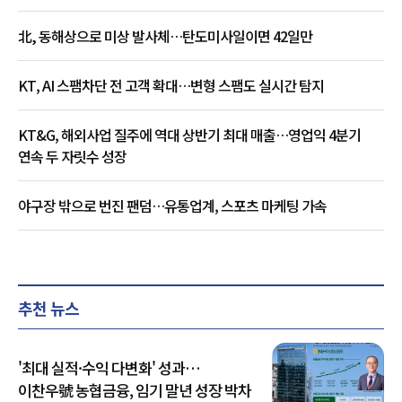
北, 동해상으로 미상 발사체…탄도미사일이면 42일만
KT, AI 스팸차단 전 고객 확대…변형 스팸도 실시간 탐지
KT&G, 해외사업 질주에 역대 상반기 최대 매출…영업익 4분기
연속 두 자릿수 성장
야구장 밖으로 번진 팬덤…유통업계, 스포츠 마케팅 가속
추천 뉴스
'최대 실적·수익 다변화' 성과…
이찬우號 농협금융, 임기 말년 성장 박차