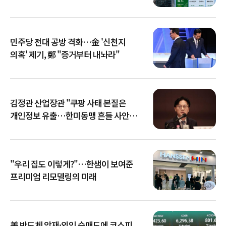
민주당 전대 공방 격화…金 '신천지
의혹' 제기, 鄭 "증거부터 내놔라"
김정관 산업장관 "쿠팡 사태 본질은
개인정보 유출…한미동맹 흔들 사안
아냐"
"우리 집도 이렇게?"…한샘이 보여준
프리미엄 리모델링의 미래
美 반도체 악재·외인 순매도에 코스피