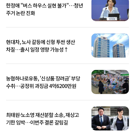
한정애 "버스 하우스 실현 불가"…청년
주거 논란 진화
현대차, 노사 갈등에 신형 투싼 생산
차질…출시 일정 영향 가능성↑
농협하나로유통, '신상품 장려금' 부당
수취…공정위 과징금 4억6200만원
최태원·노소영 재산분할 소송, 재상고
기한 임박…이번주 결론 갈림길