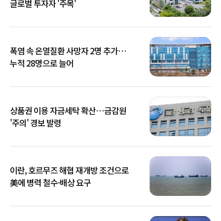
글로벌 투자자 '주목'
폭염 속 온열질환 사망자 2명 추가…
누적 28명으로 늘어
상품권 이용 자금세탁 확산…금감원
'주의' 경보 발령
이란, 호르무즈 해협 재개방 조건으로
美에 병력 철수·배상 요구