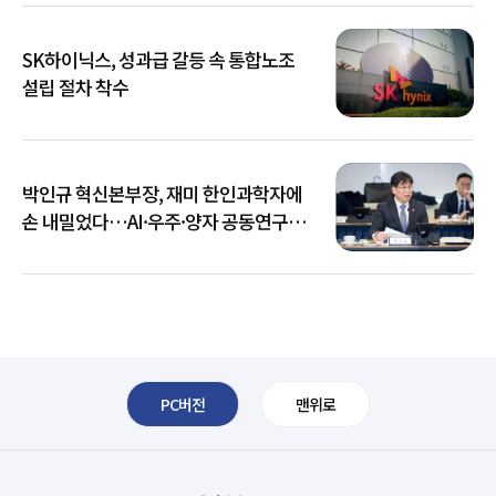
SK하이닉스, 성과급 갈등 속 통합노조
설립 절차 착수
박인규 혁신본부장, 재미 한인과학자에
손 내밀었다…AI·우주·양자 공동연구
확대
PC버전
맨위로