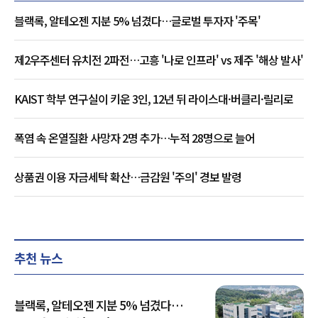
블랙록, 알테오젠 지분 5% 넘겼다…글로벌 투자자 '주목'
제2우주센터 유치전 2파전…고흥 '나로 인프라' vs 제주 '해상 발사'
KAIST 학부 연구실이 키운 3인, 12년 뒤 라이스대·버클리·릴리로
폭염 속 온열질환 사망자 2명 추가…누적 28명으로 늘어
상품권 이용 자금세탁 확산…금감원 '주의' 경보 발령
추천 뉴스
블랙록, 알테오젠 지분 5% 넘겼다…