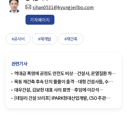
sjhan0531@kyungjeilbo.com
기자페이지
#공사비
#재개발
#재건축
관련기사
역대급 폭염에 공정도 안전도 비상…건설사, 온열질환 차단
총력
목동 재건축 후속 단지 줄줄이 출격…대형 건설사들, 수주
셈법 분주
대우건설, 김보현 대표 사의 표명…후임에 이강석
대외협력단장 추천
[데일리 건설 브리프] IPARK현대산업개발, CSO 주관
혹서기 온열질환 예방 캠페인 진행 外