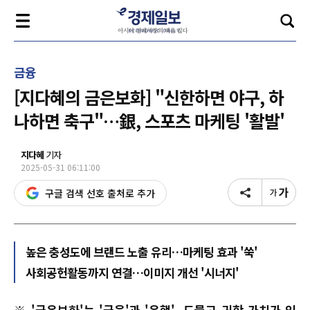
금융
[지다혜의 금은보화] "신한하면 야구, 하
나하면 축구"…銀, 스포츠 마케팅 '활발'
지다혜
기자
2025-05-31 06:11:00
구글 검색 선호 출처로 추가
높은 충성도에 브랜드 노출 유리…마케팅 효과 '쑥'
사회공헌활동까지 연결…이미지 개선 '시너지'
※ '금은보화'는 '금융'과 '은행', 드물고 귀한 가치가 있