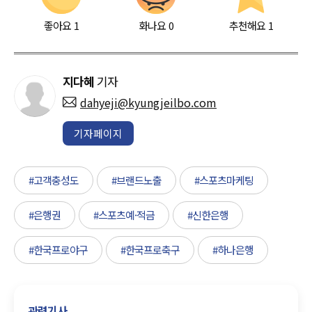
좋아요
1
화나요
0
추천해요
1
지다혜
기자
dahyeji@kyungjeilbo.com
기자페이지
#고객충성도
#브랜드노출
#스포츠마케팅
#은행권
#스포츠예·적금
#신한은행
#한국프로야구
#한국프로축구
#하나은행
관련기사