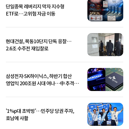
단일종목 레버리지 막자 지수형
ETF로…고위험 자금 이동
현대건설, 목동10단지 단독 응찰…
2.6조 수주전 재입찰로
삼성전자·SK하이닉스, 하반기 합산
영업익 200조원 시대 여나…中 추격은
부담
'1%p대 초박빙'…민주당 당권 주자,
호남에 사활