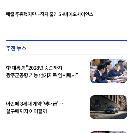
매출 주춤했지만…적자 줄인 SK바이오사이언스
추천 뉴스
李 대통령 "2028년 중순까지
광주군공항 기능 他기지로 임시배치"
아반떼 8세대 계약 '역대급'…
실구매까지 이어질까