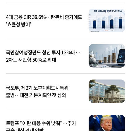
4대 금융 CIR 38.6%…판관비 증가에도
'효율성 방어'
국민참여성장펀드 청년 투자 13%대…
2차는 서민형 50%로 확대
국토부, 제2기 노후계획도시특위
출범…대전 기본계획안 첫 심의
트럼프 "이란 대응 수위 낮춰"…추가
공습 대신 경제 압박