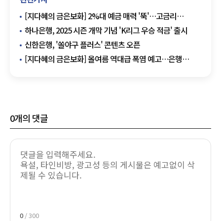
[지다혜의 금은보화] 2%대 예금 매력 '뚝'…고금리
'청년도약계좌' 뜬다
하나은행, 2025 시즌 개막 기념 'K리그 우승 적금' 출시
신한은행, '쏠야구 플러스' 콘텐츠 오픈
[지다혜의 금은보화] 올여름 역대급 폭염 예고…은행
'무더위 쉼터' 이용하세요
0
개의 댓글
0
/ 300