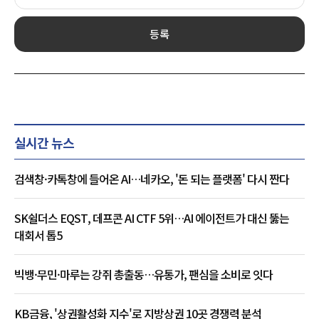
등록
실시간 뉴스
검색창·카톡창에 들어온 AI…네카오, '돈 되는 플랫폼' 다시 짠다
SK쉴더스 EQST, 데프콘 AI CTF 5위…AI 에이전트가 대신 뚫는
대회서 톱5
빅뱅·무민·마루는 강쥐 총출동…유통가, 팬심을 소비로 잇다
KB금융, '상권활성화 지수'로 지방상권 10곳 경쟁력 분석